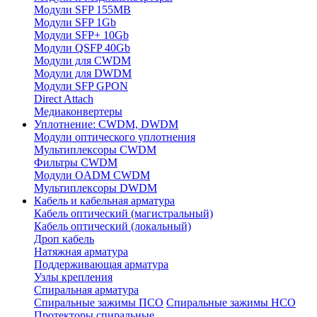
Модули SFP 155MB
Модули SFP 1Gb
Модули SFP+ 10Gb
Модули QSFP 40Gb
Модули для CWDM
Модули для DWDM
Модули SFP GPON
Direct Attach
Медиаконвертеры
Уплотнение: CWDM, DWDM
Модули оптического уплотнения
Мультиплексоры CWDM
Фильтры CWDM
Модули OADM CWDM
Мультиплексоры DWDM
Кабель и кабельная арматура
Кабель оптический (магистральный)
Кабель оптический (локальный)
Дроп кабель
Натяжная арматура
Поддерживающая арматура
Узлы крепления
Спиральная арматура
Спиральные зажимы ПСО
Спиральные зажимы НСО
Протекторы спиральные