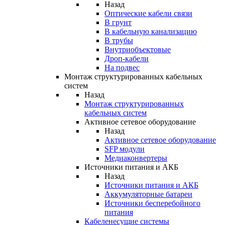
Назад
Оптические кабели связи
В грунт
В кабельную канализацию
В трубы
Внутриобъектовые
Дроп-кабели
На подвес
Монтаж структурированных кабельных
систем
Назад
Монтаж структурированных
кабельных систем
Активное сетевое оборудование
Назад
Активное сетевое оборудование
SFP модули
Медиаконвертеры
Источники питания и АКБ
Назад
Источники питания и АКБ
Аккумуляторные батареи
Источники бесперебойного
питания
Кабеленесущие системы