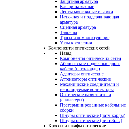
Защитная арматура
Клещи натяжные
Ленты монтажные и замки
Натяжная и поддерживающая
арматура
Сцепная арматура
Талрепы
Тросы и комплектующие
Узлы крепления
Компоненты оптических сетей
Назад
Компоненты оптических сетей
Абонентские подвесные дроп-
кабели (патч-корды)
Адаптеры оптические
Аттенюаторы оптические
Механические соединители и
неполируемые коннекторы
Оптические разветвители
(сплиттеры)
Претерминированные кабельные
сборки
Шнуры оптические (патч-корды)
Шнуры оптические (пигтейлы)
Кроссы и шкафы оптические