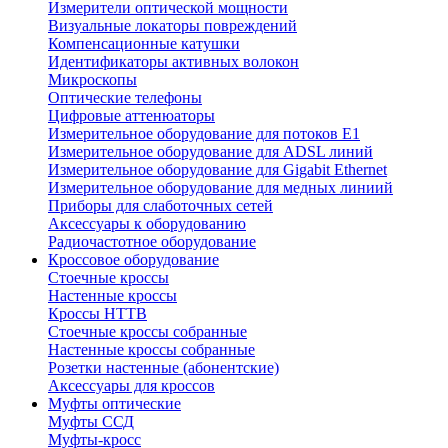
Измерители оптической мощности
Визуальные локаторы повреждений
Компенсационные катушки
Идентификаторы активных волокон
Микроскопы
Оптические телефоны
Цифровые аттенюаторы
Измерительное оборудование для потоков Е1
Измерительное оборудование для ADSL линий
Измерительное оборудование для Gigabit Ethernet
Измерительное оборудование для медных линиий
Приборы для слаботочных сетей
Аксессуары к оборудованию
Радиочастотное оборудование
Кроссовое оборудование
Стоечные кроссы
Настенные кроссы
Кроссы HTTB
Стоечные кроссы собранные
Настенные кроссы собранные
Розетки настенные (абонентские)
Аксессуары для кроссов
Муфты оптические
Муфты ССД
Муфты-кросс