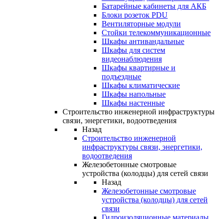
Батарейные кабинеты для АКБ
Блоки розеток PDU
Вентиляторные модули
Стойки телекоммуникационные
Шкафы антивандальные
Шкафы для систем
видеонаблюдения
Шкафы квартирные и
подъездные
Шкафы климатические
Шкафы напольные
Шкафы настенные
Строительство инженерной инфраструктуры
связи, энергетики, водоотведения
Назад
Строительство инженерной
инфраструктуры связи, энергетики,
водоотведения
Железобетонные смотровые
устройства (колодцы) для сетей связи
Назад
Железобетонные смотровые
устройства (колодцы) для сетей
связи
Гидроизоляционные материалы