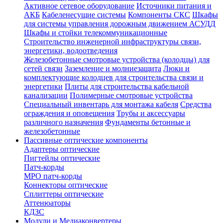
Активное сетевое оборудование
Источники питания и
АКБ
Кабеленесущие системы
Компоненты СКС
Шкафы
для системы управления дорожным движением АСУДД
Шкафы и стойки телекоммуникационные
Строительство инженерной инфраструктуры связи,
энергетики, водоотведения
Железобетонные смотровые устройства (колодцы) для
сетей связи
Заземление и молниезащита
Люки и
комплектующие колодцев для строительства связи и
энергетики
Плиты для строительства кабельной
канализации
Полимерные смотровые устройства
Специальный инвентарь для монтажа кабеля
Средства
ограждения и оповещения
Трубы и аксессуары
различного назначения
Фундаменты бетонные и
железобетонные
Пассивные оптические компоненты
Адаптеры оптические
Пигтейлы оптические
Патч-корды
MPO патч-корды
Коннекторы оптические
Сплиттеры оптические
Аттенюаторы
КДЗС
Модули и Медиаконвертеры