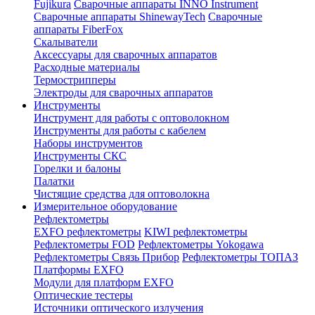
Fujikura
Сварочные аппараты INNO Instrument
Сварочные аппараты ShinewayTech
Cварочные
аппараты FiberFox
Скалыватели
Аксессуары для сварочных аппаратов
Расходные материалы
Термострипперы
Электроды для сварочных аппаратов
Инструменты
Инструмент для работы с оптоволокном
Инструменты для работы с кабелем
Наборы инструментов
Инструменты СКС
Горелки и балоны
Палатки
Чистящие средства для оптоволокна
Измерительное оборудование
Рефлектометры
EXFO рефлектометры
KIWI рефлектометры
Рефлектометры FOD
Рефлектометры Yokogawa
Рефлектометры Связь Прибор
Рефлектометры ТОПАЗ
Платформы EXFO
Модули для платформ EXFO
Оптические тестеры
Источники оптического излучения