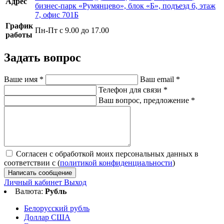
Адрес
бизнес-парк «Румянцево», блок «Б», подъезд 6, этаж
7, офис 701Б
График
Пн-Пт с 9.00 до 17.00
работы
Задать вопрос
Ваше имя
*
Ваш email
*
Телефон для связи
*
Ваш вопрос, предложение
*
Согласен с обработкой моих персональных данных в
соответствии с (
политикой конфиденциальности
)
Написать сообщение
Личный кабинет
Выход
Валюта:
Рубль
Белорусский рубль
Доллар США