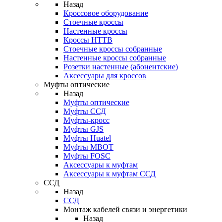
Назад
Кроссовое оборудование
Стоечные кроссы
Настенные кроссы
Кроссы HTTB
Стоечные кроссы собранные
Настенные кроссы собранные
Розетки настенные (абонентские)
Аксессуары для кроссов
Муфты оптические
Назад
Муфты оптические
Муфты ССД
Муфты-кросс
Муфты GJS
Муфты Huatel
Муфты МВОТ
Муфты FOSC
Аксессуары к муфтам
Аксессуары к муфтам ССД
ССД
Назад
ССД
Монтаж кабелей связи и энергетики
Назад