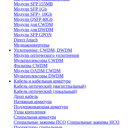
Модули SFP 155MB
Модули SFP 1Gb
Модули SFP+ 10Gb
Модули QSFP 40Gb
Модули для CWDM
Модули для DWDM
Модули SFP GPON
Direct Attach
Медиаконвертеры
Уплотнение: CWDM, DWDM
Модули оптического уплотнения
Мультиплексоры CWDM
Фильтры CWDM
Модули OADM CWDM
Мультиплексоры DWDM
Кабель и кабельная арматура
Кабель оптический (магистральный)
Кабель оптический (локальный)
Дроп кабель
Натяжная арматура
Поддерживающая арматура
Узлы крепления
Спиральная арматура
Спиральные зажимы ПСО
Спиральные зажимы НСО
Протекторы спиральные