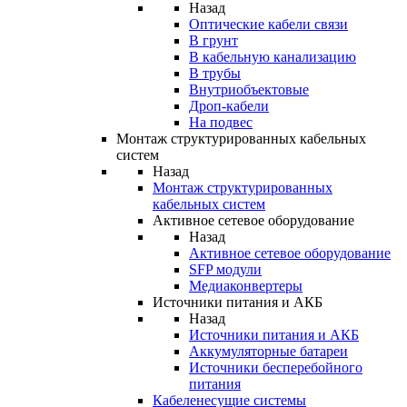
Назад
Оптические кабели связи
В грунт
В кабельную канализацию
В трубы
Внутриобъектовые
Дроп-кабели
На подвес
Монтаж структурированных кабельных
систем
Назад
Монтаж структурированных
кабельных систем
Активное сетевое оборудование
Назад
Активное сетевое оборудование
SFP модули
Медиаконвертеры
Источники питания и АКБ
Назад
Источники питания и АКБ
Аккумуляторные батареи
Источники бесперебойного
питания
Кабеленесущие системы