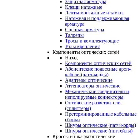
Защитная арматура
Клещи натяжные
Ленты монтажные и замки
Натяжная и поддерживающая
арматура
Сцепная арматура
Талрепы
Тросы и комплектующие
Узлы крепления
Компоненты оптических сетей
Назад
Компоненты оптических сетей
Абонентские подвесные дроп-
кабели (патч-корды)
Адаптеры оптические
Аттенюаторы оптические
Механические соединители и
неполируемые коннекторы
Оптические разветвители
(сплиттеры)
Претерминированные кабельные
сборки
Шнуры оптические (патч-корды)
Шнуры оптические (пигтейлы)
Кроссы и шкафы оптические