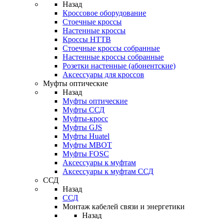
Назад
Кроссовое оборудование
Стоечные кроссы
Настенные кроссы
Кроссы HTTB
Стоечные кроссы собранные
Настенные кроссы собранные
Розетки настенные (абонентские)
Аксессуары для кроссов
Муфты оптические
Назад
Муфты оптические
Муфты ССД
Муфты-кросс
Муфты GJS
Муфты Huatel
Муфты МВОТ
Муфты FOSC
Аксессуары к муфтам
Аксессуары к муфтам ССД
ССД
Назад
ССД
Монтаж кабелей связи и энергетики
Назад