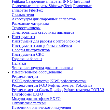
Fujikura
Сварочные аппараты INNO Instrument
Сварочные аппараты ShinewayTech
Cварочные
аппараты FiberFox
Скалыватели
Аксессуары для сварочных аппаратов
Расходные материалы
Термострипперы
Электроды для сварочных аппаратов
Инструменты
Инструмент для работы с оптоволокном
Инструменты для работы с кабелем
Наборы инструментов
Инструменты СКС
Горелки и балоны
Палатки
Чистящие средства для оптоволокна
Измерительное оборудование
Рефлектометры
EXFO рефлектометры
KIWI рефлектометры
Рефлектометры FOD
Рефлектометры Yokogawa
Рефлектометры Связь Прибор
Рефлектометры ТОПАЗ
Платформы EXFO
Модули для платформ EXFO
Оптические тестеры
Источники оптического излучения