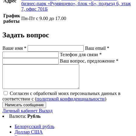
Адрес
бизнес-парк «Румянцево», блок «Б», подъезд 6, этаж
7, офис 701Б
График
Пн-Пт с 9.00 до 17.00
работы
Задать вопрос
Ваше имя
*
Ваш email
*
Телефон для связи
*
Ваш вопрос, предложение
*
Согласен с обработкой моих персональных данных в
соответствии с (
политикой конфиденциальности
)
Написать сообщение
Личный кабинет
Выход
Валюта:
Рубль
Белорусский рубль
Доллар США