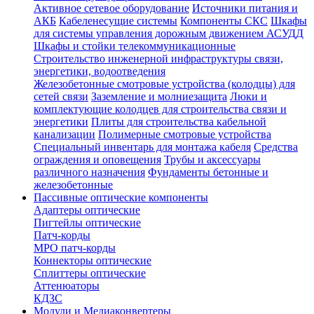
Активное сетевое оборудование
Источники питания и
АКБ
Кабеленесущие системы
Компоненты СКС
Шкафы
для системы управления дорожным движением АСУДД
Шкафы и стойки телекоммуникационные
Строительство инженерной инфраструктуры связи,
энергетики, водоотведения
Железобетонные смотровые устройства (колодцы) для
сетей связи
Заземление и молниезащита
Люки и
комплектующие колодцев для строительства связи и
энергетики
Плиты для строительства кабельной
канализации
Полимерные смотровые устройства
Специальный инвентарь для монтажа кабеля
Средства
ограждения и оповещения
Трубы и аксессуары
различного назначения
Фундаменты бетонные и
железобетонные
Пассивные оптические компоненты
Адаптеры оптические
Пигтейлы оптические
Патч-корды
MPO патч-корды
Коннекторы оптические
Сплиттеры оптические
Аттенюаторы
КДЗС
Модули и Медиаконвертеры