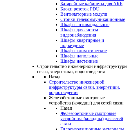
Батарейные кабинеты для АКБ
Блоки розеток PDU
Вентиляторные модули
Стойки телекоммуникационные
Шкафы антивандальные
Шкафы для систем
видеонаблюдения
Шкафы квартирные и
подъездные
Шкафы климатические
Шкафы напольные
Шкафы настенные
Строительство инженерной инфраструктуры
связи, энергетики, водоотведения
Назад
Строительство инженерной
инфраструктуры связи, энергетики,
водоотведения
Железобетонные смотровые
устройства (колодцы) для сетей связи
Назад
Железобетонные смотровые
устройства (колодцы) для сетей
связи
Гидроизоляционные материалы