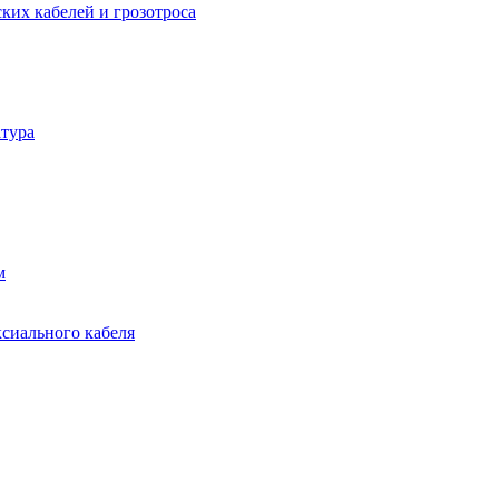
ких кабелей и грозотроса
тура
м
ксиального кабеля