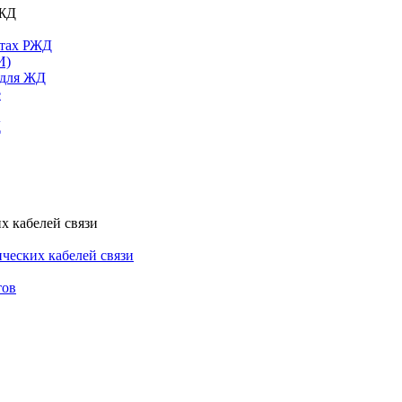
РЖД
ктах РЖД
И)
 для ЖД
е
Д
х кабелей связи
ческих кабелей связи
тов