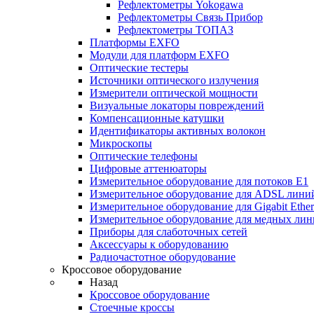
Рефлектометры Yokogawa
Рефлектометры Связь Прибор
Рефлектометры ТОПАЗ
Платформы EXFO
Модули для платформ EXFO
Оптические тестеры
Источники оптического излучения
Измерители оптической мощности
Визуальные локаторы повреждений
Компенсационные катушки
Идентификаторы активных волокон
Микроскопы
Оптические телефоны
Цифровые аттенюаторы
Измерительное оборудование для потоков Е1
Измерительное оборудование для ADSL лини
Измерительное оборудование для Gigabit Ether
Измерительное оборудование для медных ли
Приборы для слаботочных сетей
Аксессуары к оборудованию
Радиочастотное оборудование
Кроссовое оборудование
Назад
Кроссовое оборудование
Стоечные кроссы