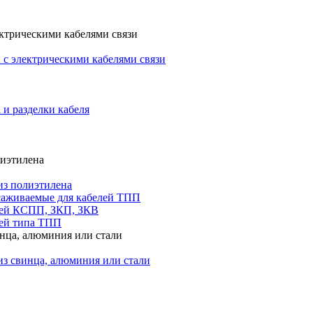
ктрическими кабелями связи
с электрическими кабелями связи
 и разделки кабеля
лиэтилена
из полиэтилена
саживаемые для кабелей ТПП
лей КСПП, ЗКП, ЗКВ
ей типа ТПП
инца, алюминия или стали
из свинца, алюминия или стали