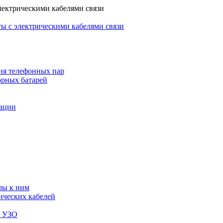
лектрическими кабелями связи
ы с электрическими кабелями связи
ия телефонных пар
орных батарей
зации
ры к ним
ических кабелей
я УЗО