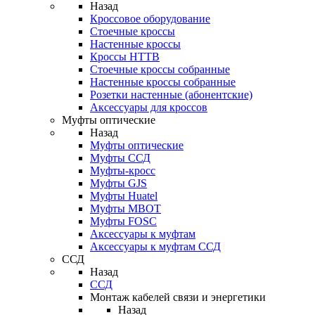
Назад
Кроссовое оборудование
Стоечные кроссы
Настенные кроссы
Кроссы HTTB
Стоечные кроссы собранные
Настенные кроссы собранные
Розетки настенные (абонентские)
Аксессуары для кроссов
Муфты оптические
Назад
Муфты оптические
Муфты ССД
Муфты-кросс
Муфты GJS
Муфты Huatel
Муфты МВОТ
Муфты FOSC
Аксессуары к муфтам
Аксессуары к муфтам ССД
ССД
Назад
ССД
Монтаж кабелей связи и энергетики
Назад