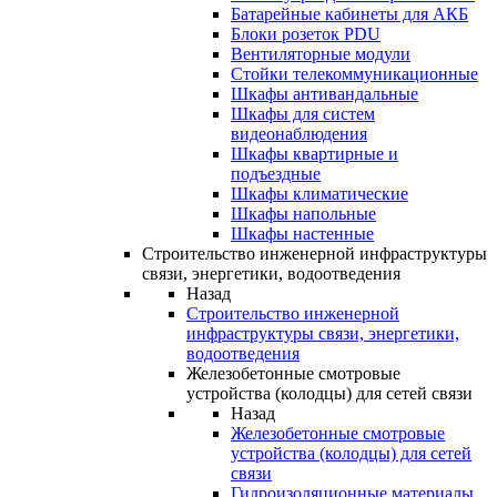
Батарейные кабинеты для АКБ
Блоки розеток PDU
Вентиляторные модули
Стойки телекоммуникационные
Шкафы антивандальные
Шкафы для систем
видеонаблюдения
Шкафы квартирные и
подъездные
Шкафы климатические
Шкафы напольные
Шкафы настенные
Строительство инженерной инфраструктуры
связи, энергетики, водоотведения
Назад
Строительство инженерной
инфраструктуры связи, энергетики,
водоотведения
Железобетонные смотровые
устройства (колодцы) для сетей связи
Назад
Железобетонные смотровые
устройства (колодцы) для сетей
связи
Гидроизоляционные материалы