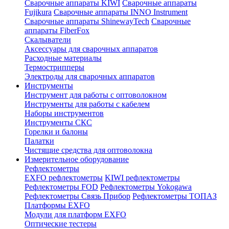
Сварочные аппараты KIWI
Сварочные аппараты
Fujikura
Сварочные аппараты INNO Instrument
Сварочные аппараты ShinewayTech
Cварочные
аппараты FiberFox
Скалыватели
Аксессуары для сварочных аппаратов
Расходные материалы
Термострипперы
Электроды для сварочных аппаратов
Инструменты
Инструмент для работы с оптоволокном
Инструменты для работы с кабелем
Наборы инструментов
Инструменты СКС
Горелки и балоны
Палатки
Чистящие средства для оптоволокна
Измерительное оборудование
Рефлектометры
EXFO рефлектометры
KIWI рефлектометры
Рефлектометры FOD
Рефлектометры Yokogawa
Рефлектометры Связь Прибор
Рефлектометры ТОПАЗ
Платформы EXFO
Модули для платформ EXFO
Оптические тестеры