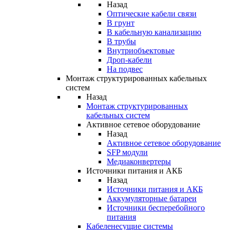
Назад
Оптические кабели связи
В грунт
В кабельную канализацию
В трубы
Внутриобъектовые
Дроп-кабели
На подвес
Монтаж структурированных кабельных
систем
Назад
Монтаж структурированных
кабельных систем
Активное сетевое оборудование
Назад
Активное сетевое оборудование
SFP модули
Медиаконвертеры
Источники питания и АКБ
Назад
Источники питания и АКБ
Аккумуляторные батареи
Источники бесперебойного
питания
Кабеленесущие системы