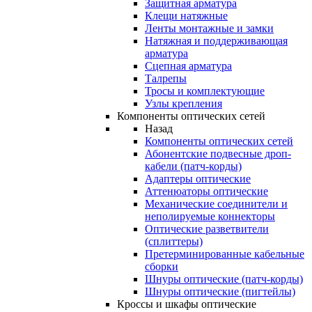
Защитная арматура
Клещи натяжные
Ленты монтажные и замки
Натяжная и поддерживающая
арматура
Сцепная арматура
Талрепы
Тросы и комплектующие
Узлы крепления
Компоненты оптических сетей
Назад
Компоненты оптических сетей
Абонентские подвесные дроп-
кабели (патч-корды)
Адаптеры оптические
Аттенюаторы оптические
Механические соединители и
неполируемые коннекторы
Оптические разветвители
(сплиттеры)
Претерминированные кабельные
сборки
Шнуры оптические (патч-корды)
Шнуры оптические (пигтейлы)
Кроссы и шкафы оптические