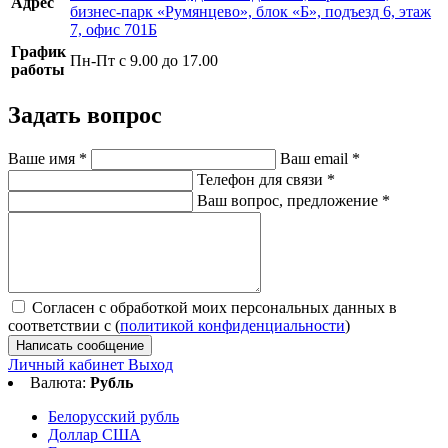
Адрес
бизнес-парк «Румянцево», блок «Б», подъезд 6, этаж
7, офис 701Б
График
Пн-Пт с 9.00 до 17.00
работы
Задать вопрос
Ваше имя
*
Ваш email
*
Телефон для связи
*
Ваш вопрос, предложение
*
Согласен с обработкой моих персональных данных в
соответствии с (
политикой конфиденциальности
)
Написать сообщение
Личный кабинет
Выход
Валюта:
Рубль
Белорусский рубль
Доллар США