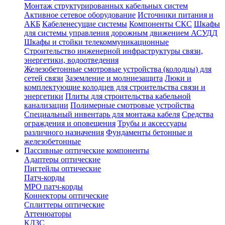
Монтаж структурированных кабельных систем
Активное сетевое оборудование
Источники питания и
АКБ
Кабеленесущие системы
Компоненты СКС
Шкафы
для системы управления дорожным движением АСУДД
Шкафы и стойки телекоммуникационные
Строительство инженерной инфраструктуры связи,
энергетики, водоотведения
Железобетонные смотровые устройства (колодцы) для
сетей связи
Заземление и молниезащита
Люки и
комплектующие колодцев для строительства связи и
энергетики
Плиты для строительства кабельной
канализации
Полимерные смотровые устройства
Специальный инвентарь для монтажа кабеля
Средства
ограждения и оповещения
Трубы и аксессуары
различного назначения
Фундаменты бетонные и
железобетонные
Пассивные оптические компоненты
Адаптеры оптические
Пигтейлы оптические
Патч-корды
MPO патч-корды
Коннекторы оптические
Сплиттеры оптические
Аттенюаторы
КДЗС