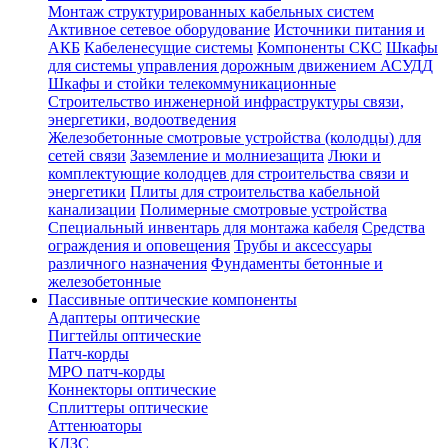
Монтаж структурированных кабельных систем
Активное сетевое оборудование
Источники питания и
АКБ
Кабеленесущие системы
Компоненты СКС
Шкафы
для системы управления дорожным движением АСУДД
Шкафы и стойки телекоммуникационные
Строительство инженерной инфраструктуры связи,
энергетики, водоотведения
Железобетонные смотровые устройства (колодцы) для
сетей связи
Заземление и молниезащита
Люки и
комплектующие колодцев для строительства связи и
энергетики
Плиты для строительства кабельной
канализации
Полимерные смотровые устройства
Специальный инвентарь для монтажа кабеля
Средства
ограждения и оповещения
Трубы и аксессуары
различного назначения
Фундаменты бетонные и
железобетонные
Пассивные оптические компоненты
Адаптеры оптические
Пигтейлы оптические
Патч-корды
MPO патч-корды
Коннекторы оптические
Сплиттеры оптические
Аттенюаторы
КДЗС