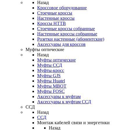
Назад
Кроссовое оборудование
Стоечные кроссы
Настенные кроссы
Кроссы HTTB
Стоечные кроссы собранные
Настенные кроссы собранные
Розетки настенные (абонентские)
Аксессуары для кроссов
Муфты оптические
Назад
Муфты оптические
Муфты ССД
Муфты-кросс
Муфты GJS
Муфты Huatel
Муфты МВОТ
Муфты FOSC
Аксессуары к муфтам
Аксессуары к муфтам ССД
ССД
Назад
ССД
Монтаж кабелей связи и энергетики
Назад