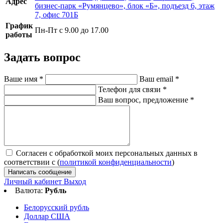
Адрес
бизнес-парк «Румянцево», блок «Б», подъезд 6, этаж
7, офис 701Б
График
Пн-Пт с 9.00 до 17.00
работы
Задать вопрос
Ваше имя
*
Ваш email
*
Телефон для связи
*
Ваш вопрос, предложение
*
Согласен с обработкой моих персональных данных в
соответствии с (
политикой конфиденциальности
)
Написать сообщение
Личный кабинет
Выход
Валюта:
Рубль
Белорусский рубль
Доллар США