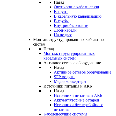
Назад
Оптические кабели связи
В грунт
В кабельную канализацию
В трубы
Внутриобъектовые
Дроп-кабели
На подвес
Монтаж структурированных кабельных
систем
Назад
Монтаж структурированных
кабельных систем
Активное сетевое оборудование
Назад
Активное сетевое оборудование
SFP модули
Медиаконвертеры
Источники питания и АКБ
Назад
Источники питания и АКБ
Аккумуляторные батареи
Источники бесперебойного
питания
Кабеленесущие системы