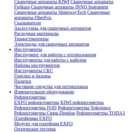
Сварочные аппараты KIWI
Сварочные аппараты
Fujikura
Сварочные аппараты INNO Instrument
Сварочные аппараты ShinewayTech
Cварочные
аппараты FiberFox
Скалыватели
Аксессуары для сварочных аппаратов
Расходные материалы
Термострипперы
Электроды для сварочных аппаратов
Инструменты
Инструмент для работы с оптоволокном
Инструменты для работы с кабелем
Наборы инструментов
Инструменты СКС
Горелки и балоны
Палатки
Чистящие средства для оптоволокна
Измерительное оборудование
Рефлектометры
EXFO рефлектометры
KIWI рефлектометры
Рефлектометры FOD
Рефлектометры Yokogawa
Рефлектометры Связь Прибор
Рефлектометры ТОПАЗ
Платформы EXFO
Модули для платформ EXFO
Оптические тестеры