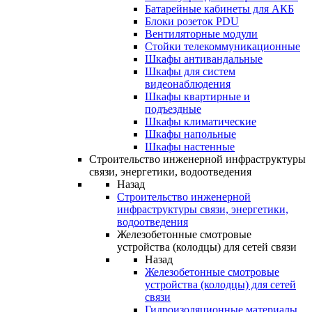
Батарейные кабинеты для АКБ
Блоки розеток PDU
Вентиляторные модули
Стойки телекоммуникационные
Шкафы антивандальные
Шкафы для систем
видеонаблюдения
Шкафы квартирные и
подъездные
Шкафы климатические
Шкафы напольные
Шкафы настенные
Строительство инженерной инфраструктуры
связи, энергетики, водоотведения
Назад
Строительство инженерной
инфраструктуры связи, энергетики,
водоотведения
Железобетонные смотровые
устройства (колодцы) для сетей связи
Назад
Железобетонные смотровые
устройства (колодцы) для сетей
связи
Гидроизоляционные материалы