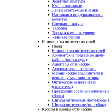
Защитная арматура
Клещи натяжные
Ленты монтажные и замки
Натяжная и поддерживающая
арматура
Сцепная арматура
Талрепы
Тросы и комплектующие
Узлы крепления
Компоненты оптических сетей
Назад
Компоненты оптических сетей
Абонентские подвесные дроп-
кабели (патч-корды)
Адаптеры оптические
Аттенюаторы оптические
Механические соединители и
неполируемые коннекторы
Оптические разветвители
(сплиттеры)
Претерминированные кабельные
сборки
Шнуры оптические (патч-корды)
Шнуры оптические (пигтейлы)
Кроссы и шкафы оптические