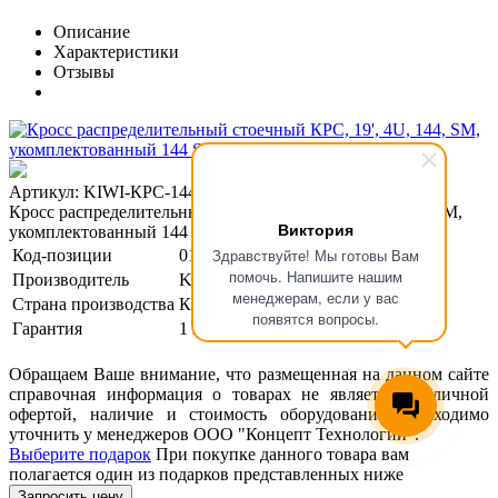
Описание
Характеристики
Отзывы
Артикул: KIWI-КРС-144/144-4U-SM-SA
Кросс распределительный стоечный КРС, 19', 4U, 144, SM,
Виктория
укомплектованный 144 SC/APC
Здравствуйте! Мы готовы Вам
Код-позиции
01-00119838
помочь. Напишите нашим
Производитель
KIWI
менеджерам, если у вас
Страна производства
Китай
появятся вопросы.
Гарантия
1 год
Обращаем Ваше внимание, что размещенная на данном сайте
справочная информация о товарах не является публичной
офертой, наличие и стоимость оборудования необходимо
уточнить у менеджеров ООО "Концепт Технологии".
Выберите подарок
При покупке данного товара вам
полагается один из подарков представленных ниже
Запросить цену