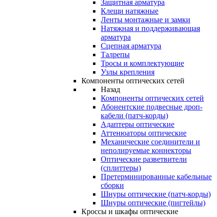
Защитная арматура
Клещи натяжные
Ленты монтажные и замки
Натяжная и поддерживающая
арматура
Сцепная арматура
Талрепы
Тросы и комплектующие
Узлы крепления
Компоненты оптических сетей
Назад
Компоненты оптических сетей
Абонентские подвесные дроп-
кабели (патч-корды)
Адаптеры оптические
Аттенюаторы оптические
Механические соединители и
неполируемые коннекторы
Оптические разветвители
(сплиттеры)
Претерминированные кабельные
сборки
Шнуры оптические (патч-корды)
Шнуры оптические (пигтейлы)
Кроссы и шкафы оптические