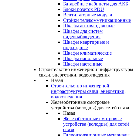
Батарейные кабинеты для АКБ
Блоки розеток PDU
Вентиляторные модули
Стойки телекоммуникационные
Шкафы антивандальные
Шкафы для систем
видеонаблюдения
Шкафы квартирные и
подъездные
Шкафы климатические
Шкафы напольные
Шкафы настенные
Строительство инженерной инфраструктуры
связи, энергетики, водоотведения
Назад
Строительство инженерной
инфраструктуры связи, энергетики,
водоотведения
Железобетонные смотровые
устройства (колодцы) для сетей связи
Назад
Железобетонные смотровые
устройства (колодцы) для сетей
связи
Гидроизоляционные материалы