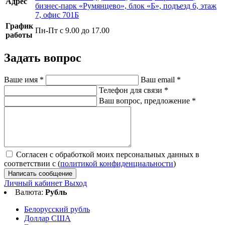
Адрес
бизнес-парк «Румянцево», блок «Б», подъезд 6, этаж
7, офис 701Б
График
Пн-Пт с 9.00 до 17.00
работы
Задать вопрос
Ваше имя
*
Ваш email
*
Телефон для связи
*
Ваш вопрос, предложение
*
Согласен с обработкой моих персональных данных в
соответствии с (
политикой конфиденциальности
)
Написать сообщение
Личный кабинет
Выход
Валюта:
Рубль
Белорусский рубль
Доллар США