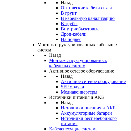
Назад
Оптические кабели связи
В грунт
В кабельную канализацию
В трубы
Внутриобъектовые
Дроп-кабели
На подвес
Монтаж структурированных кабельных
систем
Назад
Монтаж структурированных
кабельных систем
Активное сетевое оборудование
Назад
Активное сетевое оборудование
SFP модули
Медиаконвертеры
Источники питания и АКБ
Назад
Источники питания и АКБ
Аккумуляторные батареи
Источники бесперебойного
питания
Кабеленесущие системы