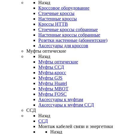
Назад
Кроссовое оборудование
Стоечные кроссы
Настенные кроссы
Кроссы HTTB
Стоечные кроссы собранные
Настенные кроссы собранные
Розетки настенные (абонентские)
Аксессуары для кроссов
Муфты оптические
Назад
Муфты оптические
Муфты ССД
Муфты-кросс
Муфты GJS
Муфты Huatel
Муфты МВОТ
Муфты FOSC
Аксессуары к муфтам
Аксессуары к муфтам ССД
ССД
Назад
ССД
Монтаж кабелей связи и энергетики
Назад