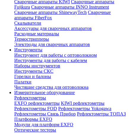
Сварочные аппараты KIWI
Сварочные аппараты
Fujikura
Сварочные аппараты INNO Instrument
Сварочные аппараты ShinewayTech
Cварочные
аппараты FiberFox
Скалыватели
Аксессуары для сварочных аппаратов
Расходные материалы
Термострипперы
Электроды для сварочных аппаратов
Инструменты
Инструмент для работы с оптоволокном
Инструменты для работы с кабелем
Наборы инструментов
Инструменты СКС
Горелки и балоны
Палатки
Чистящие средства для оптоволокна
Измерительное оборудование
Рефлектометры
EXFO рефлектометры
KIWI рефлектометры
Рефлектометры FOD
Рефлектометры Yokogawa
Рефлектометры Связь Прибор
Рефлектометры ТОПАЗ
Платформы EXFO
Модули для платформ EXFO
Оптические тестеры