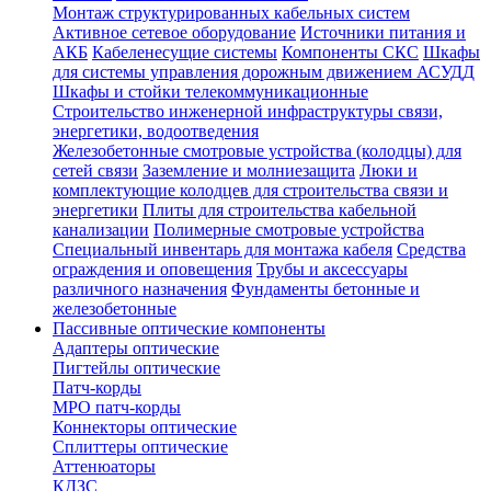
Монтаж структурированных кабельных систем
Активное сетевое оборудование
Источники питания и
АКБ
Кабеленесущие системы
Компоненты СКС
Шкафы
для системы управления дорожным движением АСУДД
Шкафы и стойки телекоммуникационные
Строительство инженерной инфраструктуры связи,
энергетики, водоотведения
Железобетонные смотровые устройства (колодцы) для
сетей связи
Заземление и молниезащита
Люки и
комплектующие колодцев для строительства связи и
энергетики
Плиты для строительства кабельной
канализации
Полимерные смотровые устройства
Специальный инвентарь для монтажа кабеля
Средства
ограждения и оповещения
Трубы и аксессуары
различного назначения
Фундаменты бетонные и
железобетонные
Пассивные оптические компоненты
Адаптеры оптические
Пигтейлы оптические
Патч-корды
MPO патч-корды
Коннекторы оптические
Сплиттеры оптические
Аттенюаторы
КДЗС