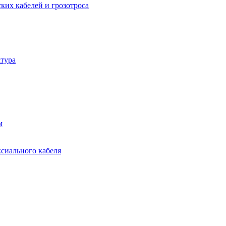
ких кабелей и грозотроса
тура
м
ксиального кабеля