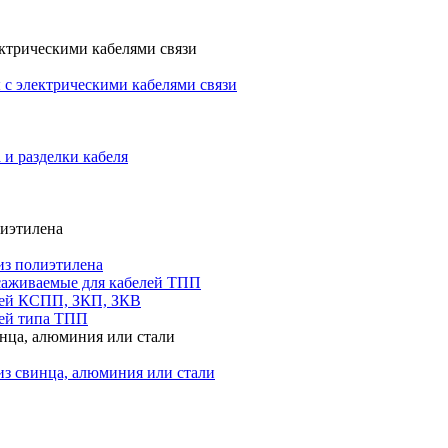
ктрическими кабелями связи
с электрическими кабелями связи
 и разделки кабеля
лиэтилена
из полиэтилена
саживаемые для кабелей ТПП
лей КСПП, ЗКП, ЗКВ
ей типа ТПП
инца, алюминия или стали
из свинца, алюминия или стали