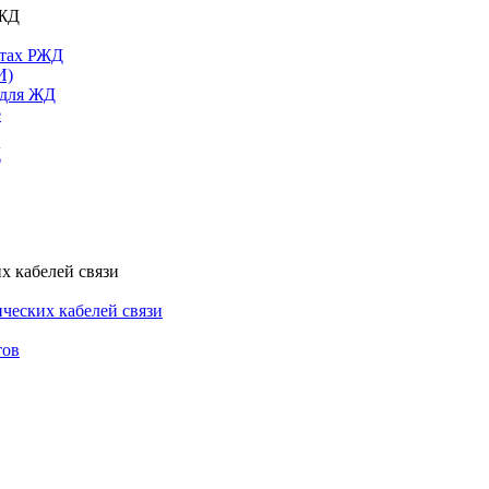
РЖД
ктах РЖД
И)
 для ЖД
е
Д
х кабелей связи
ческих кабелей связи
тов