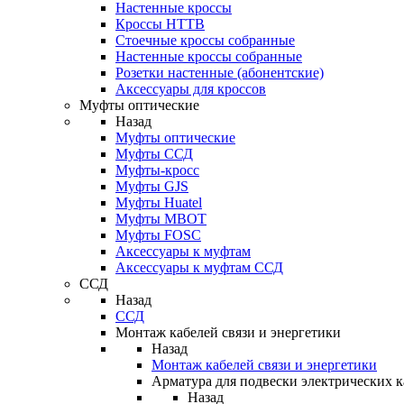
Настенные кроссы
Кроссы HTTB
Стоечные кроссы собранные
Настенные кроссы собранные
Розетки настенные (абонентские)
Аксессуары для кроссов
Муфты оптические
Назад
Муфты оптические
Муфты ССД
Муфты-кросс
Муфты GJS
Муфты Huatel
Муфты МВОТ
Муфты FOSC
Аксессуары к муфтам
Аксессуары к муфтам ССД
ССД
Назад
ССД
Монтаж кабелей связи и энергетики
Назад
Монтаж кабелей связи и энергетики
Арматура для подвески электрических к
Назад