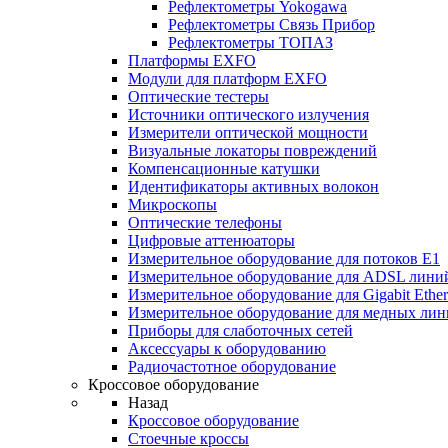
Рефлектометры Yokogawa
Рефлектометры Связь Прибор
Рефлектометры ТОПАЗ
Платформы EXFO
Модули для платформ EXFO
Оптические тестеры
Источники оптического излучения
Измерители оптической мощности
Визуальные локаторы повреждений
Компенсационные катушки
Идентификаторы активных волокон
Микроскопы
Оптические телефоны
Цифровые аттенюаторы
Измерительное оборудование для потоков Е1
Измерительное оборудование для ADSL лини
Измерительное оборудование для Gigabit Ether
Измерительное оборудование для медных ли
Приборы для слаботочных сетей
Аксессуары к оборудованию
Радиочастотное оборудование
Кроссовое оборудование
Назад
Кроссовое оборудование
Стоечные кроссы