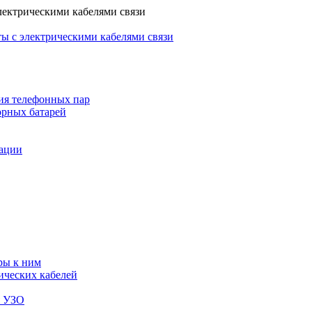
лектрическими кабелями связи
ы с электрическими кабелями связи
ия телефонных пар
орных батарей
зации
ры к ним
ических кабелей
я УЗО