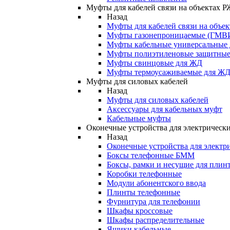
Муфты для кабелей связи на объектах 
Назад
Муфты для кабелей связи на объе
Муфты газонепроницаемые (ГМВ
Муфты кабельные универсальные
Муфты полиэтиленовые защитны
Муфты свинцовые для ЖД
Муфты термоусаживаемые для Ж
Муфты для силовых кабелей
Назад
Муфты для силовых кабелей
Аксессуары для кабельных муфт
Кабельные муфты
Оконечные устройства для электрически
Назад
Оконечные устройства для электри
Боксы телефонные БММ
Боксы, рамки и несущие для плин
Коробки телефонные
Модули абонентского ввода
Плинты телефонные
Фурнитура для телефонии
Шкафы кроссовые
Шкафы распределительные
Ящики кабельные