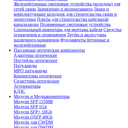
Железобетонные смотровые устройства (колодцы) для
сетей связи
Заземление и молниезащита
Люки и
комплектующие колодцев для строительства связи и
энергетики
Плиты для строительства кабельной
канализации
Полимерные смотровые устройства
Специальный инвентарь для монтажа кабеля
Средства
ограждения и оповещения
Трубы и аксессуары
различного назначения
Фундаменты бетонные и
железобетонные
Пассивные оптические компоненты
Адаптеры оптические
Пигтейлы оптические
Патч-корды
MPO патч-корды
Коннекторы оптические
Сплиттеры оптические
Аттенюаторы
КДЗС
Модули и Медиаконвертеры
Модули SFP 155MB
Модули SFP 1Gb
Модули SFP+ 10Gb
Модули QSFP 40Gb
Модули для CWDM
Модули для DWDM