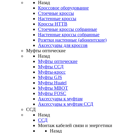
Назад
Кроссовое оборудование
Стоечные кроссы
Настенные кроссы
Кроссы HTTB
Стоечные кроссы собранные
Настенные кроссы собранные
Розетки настенные (абонентские)
Аксессуары для кроссов
Муфты оптические
Назад
Муфты оптические
Муфты ССД
Муфты-кросс
Муфты GJS
Муфты Huatel
Муфты МВОТ
Муфты FOSC
Аксессуары к муфтам
Аксессуары к муфтам ССД
ССД
Назад
ССД
Монтаж кабелей связи и энергетики
Назад