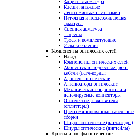
Защитная арматура
Клещи натяжные
Ленты монтажные и замки
Натяжная и поддерживающая
арматура
Сцепная арматура
Талрепы
Тросы и комплектующие
Узлы крепления
Компоненты оптических сетей
Назад
Компоненты оптических сетей
Абонентские подвесные дроп-
кабели (патч-корды)
Адаптеры оптические
Аттенюаторы оптические
Механические соединители и
неполируемые коннекторы
Оптические разветвители
(сплиттеры)
Претерминированные кабельные
сборки
Шнуры оптические (патч-корды)
Шнуры оптические (пигтейлы)
Кроссы и шкафы оптические