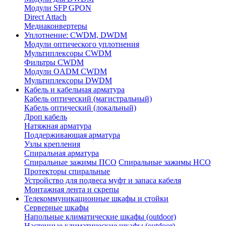
Модули SFP GPON
Direct Attach
Медиаконвертеры
Уплотнение: CWDM, DWDM
Модули оптического уплотнения
Мультиплексоры CWDM
Фильтры CWDM
Модули OADM CWDM
Мультиплексоры DWDM
Кабель и кабельная арматура
Кабель оптический (магистральный)
Кабель оптический (локальный)
Дроп кабель
Натяжная арматура
Поддерживающая арматура
Узлы крепления
Спиральная арматура
Спиральные зажимы ПСО
Спиральные зажимы НСО
Протекторы спиральные
Устройство для подвеса муфт и запаса кабеля
Монтажная лента и скрепы
Телекоммуникационные шкафы и стойки
Серверные шкафы
Напольные климатические шкафы (outdoor)
Настенные климатические шкафы (outdoor)