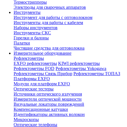
Термострипперы
Электроды для сварочных аппаратов
Инструменты
Инструмент для работы с оптоволокном
Инструменты для работы с кабелем
Наборы инструментов
Инструменты СКС
Горелки и балоны
Палатки
Чистящие средства для оптоволокна
Измерительное оборудование
Рефлектометры
EXFO рефлектометры
KIWI рефлектометры
Рефлектометры FOD
Рефлектометры Yokogawa
Рефлектометры Связь Прибор
Рефлектометры ТОПАЗ
Платформы EXFO
Модули для платформ EXFO
Оптические тестеры
Источники оптического излучения
Измерители оптической мощности
Визуальные локаторы повреждений
Компенсационные катушки
Идентификаторы активных волокон
Микроскопы
Оптические телефоны