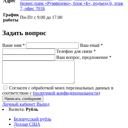
Адрес
бизнес-парк «Румянцево», блок «Б», подъезд 6, этаж
7, офис 701Б
График
Пн-Пт с 9.00 до 17.00
работы
Задать вопрос
Ваше имя
*
Ваш email
*
Телефон для связи
*
Ваш вопрос, предложение
*
Согласен с обработкой моих персональных данных в
соответствии с (
политикой конфиденциальности
)
Написать сообщение
Личный кабинет
Выход
Валюта:
Рубль
Белорусский рубль
Доллар США