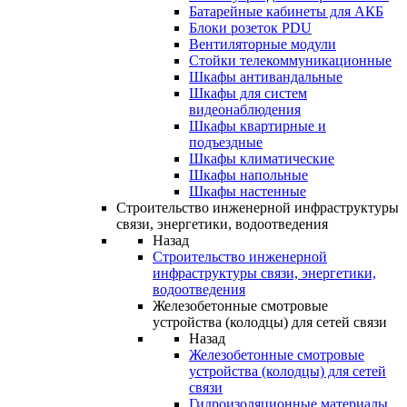
Батарейные кабинеты для АКБ
Блоки розеток PDU
Вентиляторные модули
Стойки телекоммуникационные
Шкафы антивандальные
Шкафы для систем
видеонаблюдения
Шкафы квартирные и
подъездные
Шкафы климатические
Шкафы напольные
Шкафы настенные
Строительство инженерной инфраструктуры
связи, энергетики, водоотведения
Назад
Строительство инженерной
инфраструктуры связи, энергетики,
водоотведения
Железобетонные смотровые
устройства (колодцы) для сетей связи
Назад
Железобетонные смотровые
устройства (колодцы) для сетей
связи
Гидроизоляционные материалы