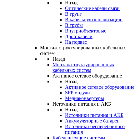
Назад
Оптические кабели связи
В грунт
В кабельную канализацию
В трубы
Внутриобъектовые
Дроп-кабели
На подвес
Монтаж структурированных кабельных
систем
Назад
Монтаж структурированных
кабельных систем
Активное сетевое оборудование
Назад
Активное сетевое оборудование
SFP модули
Медиаконвертеры
Источники питания и АКБ
Назад
Источники питания и АКБ
Аккумуляторные батареи
Источники бесперебойного
питания
Кабеленесущие системы