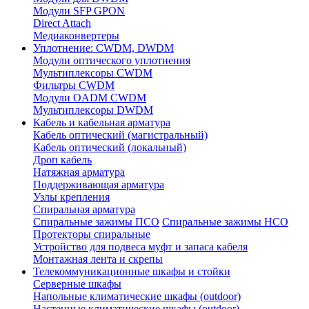
Модули SFP GPON
Direct Attach
Медиаконвертеры
Уплотнение: CWDM, DWDM
Модули оптического уплотнения
Мультиплексоры CWDM
Фильтры CWDM
Модули OADM CWDM
Мультиплексоры DWDM
Кабель и кабельная арматура
Кабель оптический (магистральный)
Кабель оптический (локальный)
Дроп кабель
Натяжная арматура
Поддерживающая арматура
Узлы крепления
Спиральная арматура
Спиральные зажимы ПСО
Спиральные зажимы НСО
Протекторы спиральные
Устройство для подвеса муфт и запаса кабеля
Монтажная лента и скрепы
Телекоммуникационные шкафы и стойки
Серверные шкафы
Напольные климатические шкафы (outdoor)
Настенные климатические шкафы (outdoor)