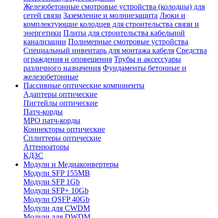
Железобетонные смотровые устройства (колодцы) для
сетей связи
Заземление и молниезащита
Люки и
комплектующие колодцев для строительства связи и
энергетики
Плиты для строительства кабельной
канализации
Полимерные смотровые устройства
Специальный инвентарь для монтажа кабеля
Средства
ограждения и оповещения
Трубы и аксессуары
различного назначения
Фундаменты бетонные и
железобетонные
Пассивные оптические компоненты
Адаптеры оптические
Пигтейлы оптические
Патч-корды
MPO патч-корды
Коннекторы оптические
Сплиттеры оптические
Аттенюаторы
КДЗС
Модули и Медиаконвертеры
Модули SFP 155MB
Модули SFP 1Gb
Модули SFP+ 10Gb
Модули QSFP 40Gb
Модули для CWDM
Модули для DWDM