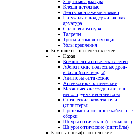
Защитная арматура
Клещи натяжные
Ленты монтажные и замки
Натяжная и поддерживающая
арматура
Сцепная арматура
Талрепы
Тросы и комплектующие
Узлы крепления
Компоненты оптических сетей
Назад
Компоненты оптических сетей
Абонентские подвесные дроп-
кабели (патч-корды)
Адаптеры оптические
Аттенюаторы оптические
Механические соединители и
неполируемые коннекторы
Оптические разветвители
(сплиттеры)
Претерминированные кабельные
сборки
Шнуры оптические (патч-корды)
Шнуры оптические (пигтейлы)
Кроссы и шкафы оптические