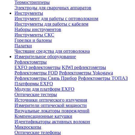
Термострипперы
Электроды для сварочных аппаратов
Инструменты
Инструмент для работы с оптоволокном
Инструменты для работы с кабелем
Наборы инструментов
Инструменты СКС
Горелки и балоны
Палатки
Чистящие средства для оптоволокна
Измерительное оборудование
Рефлектометры
EXFO рефлектометры
KIWI рефлектометры
Рефлектометры FOD
Рефлектометры Yokogawa
Рефлектометры Связь Прибор
Рефлектометры ТОПАЗ
Платформы EXFO
Модули для платформ EXFO
Оптические тестеры
Источники оптического излучения
Измерители оптической мощности
Визуальные локаторы повреждений
Компенсационные катушки
Идентификаторы активных волокон
Микроскопы
Оптические телефоны