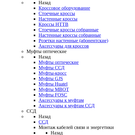
Назад
Кроссовое оборудование
Стоечные кроссы
Настенные кроссы
Кроссы HTTB
Стоечные кроссы собранные
Настенные кроссы собранные
Розетки настенные (абонентские)
Аксессуары для кроссов
Муфты оптические
Назад
Муфты оптические
Муфты ССД
Муфты-кросс
Муфты GJS
Муфты Huatel
Муфты МВОТ
Муфты FOSC
Аксессуары к муфтам
Аксессуары к муфтам ССД
ССД
Назад
ССД
Монтаж кабелей связи и энергетики
Назад