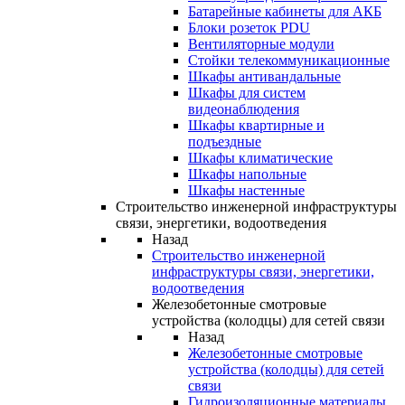
Батарейные кабинеты для АКБ
Блоки розеток PDU
Вентиляторные модули
Стойки телекоммуникационные
Шкафы антивандальные
Шкафы для систем
видеонаблюдения
Шкафы квартирные и
подъездные
Шкафы климатические
Шкафы напольные
Шкафы настенные
Строительство инженерной инфраструктуры
связи, энергетики, водоотведения
Назад
Строительство инженерной
инфраструктуры связи, энергетики,
водоотведения
Железобетонные смотровые
устройства (колодцы) для сетей связи
Назад
Железобетонные смотровые
устройства (колодцы) для сетей
связи
Гидроизоляционные материалы