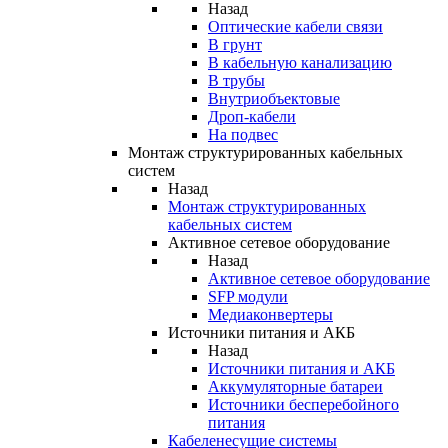
Назад
Оптические кабели связи
В грунт
В кабельную канализацию
В трубы
Внутриобъектовые
Дроп-кабели
На подвес
Монтаж структурированных кабельных
систем
Назад
Монтаж структурированных
кабельных систем
Активное сетевое оборудование
Назад
Активное сетевое оборудование
SFP модули
Медиаконвертеры
Источники питания и АКБ
Назад
Источники питания и АКБ
Аккумуляторные батареи
Источники бесперебойного
питания
Кабеленесущие системы