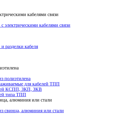
ктрическими кабелями связи
с электрическими кабелями связи
 и разделки кабеля
лиэтилена
из полиэтилена
саживаемые для кабелей ТПП
лей КСПП, ЗКП, ЗКВ
ей типа ТПП
инца, алюминия или стали
из свинца, алюминия или стали