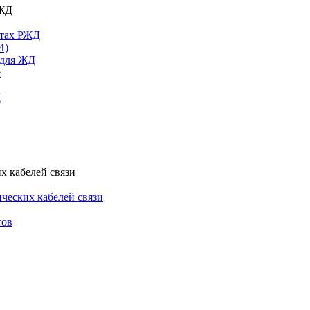
РЖД
ктах РЖД
И)
 для ЖД
е
Д
х кабелей связи
ческих кабелей связи
тов