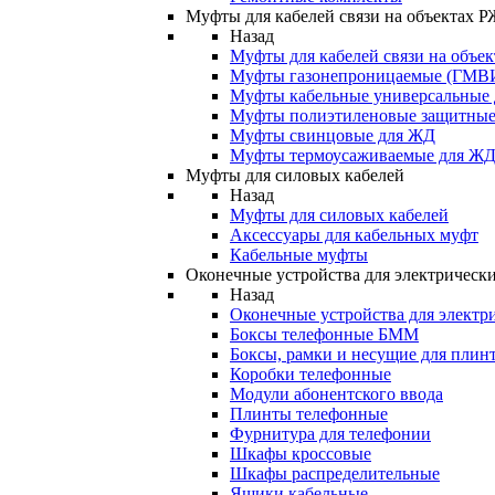
Муфты для кабелей связи на объектах 
Назад
Муфты для кабелей связи на объе
Муфты газонепроницаемые (ГМВ
Муфты кабельные универсальные
Муфты полиэтиленовые защитны
Муфты свинцовые для ЖД
Муфты термоусаживаемые для Ж
Муфты для силовых кабелей
Назад
Муфты для силовых кабелей
Аксессуары для кабельных муфт
Кабельные муфты
Оконечные устройства для электрически
Назад
Оконечные устройства для электри
Боксы телефонные БММ
Боксы, рамки и несущие для плин
Коробки телефонные
Модули абонентского ввода
Плинты телефонные
Фурнитура для телефонии
Шкафы кроссовые
Шкафы распределительные
Ящики кабельные