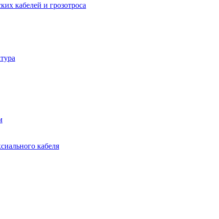
ких кабелей и грозотроса
тура
м
ксиального кабеля