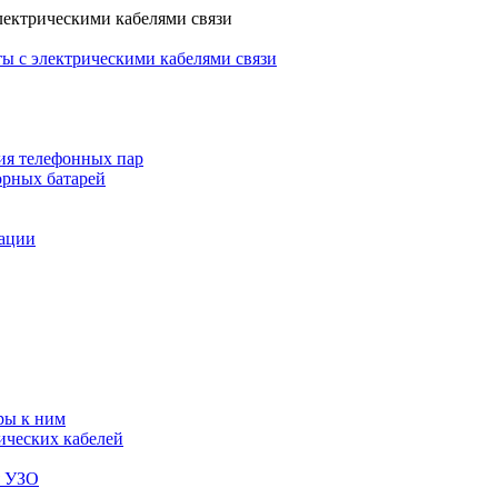
лектрическими кабелями связи
ы с электрическими кабелями связи
ия телефонных пар
орных батарей
зации
ры к ним
ических кабелей
я УЗО