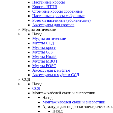
Настенные кроссы
Кроссы HTTB
Стоечные кроссы собранные
Настенные кроссы собранные
Розетки настенные (абонентские)
Аксессуары для кроссов
Муфты оптические
Назад
Муфты оптические
Муфты ССД
Муфты-кросс
Муфты GJS
Муфты Huatel
Муфты МВОТ
Муфты FOSC
Аксессуары к муфтам
Аксессуары к муфтам ССД
ССД
Назад
ССД
Монтаж кабелей связи и энергетики
Назад
Монтаж кабелей связи и энергетики
Арматура для подвески электрических к
Назад