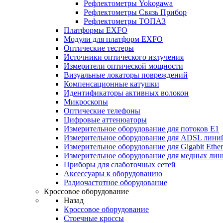
Рефлектометры Yokogawa
Рефлектометры Связь Прибор
Рефлектометры ТОПАЗ
Платформы EXFO
Модули для платформ EXFO
Оптические тестеры
Источники оптического излучения
Измерители оптической мощности
Визуальные локаторы повреждений
Компенсационные катушки
Идентификаторы активных волокон
Микроскопы
Оптические телефоны
Цифровые аттенюаторы
Измерительное оборудование для потоков Е1
Измерительное оборудование для ADSL лини
Измерительное оборудование для Gigabit Ether
Измерительное оборудование для медных ли
Приборы для слаботочных сетей
Аксессуары к оборудованию
Радиочастотное оборудование
Кроссовое оборудование
Назад
Кроссовое оборудование
Стоечные кроссы