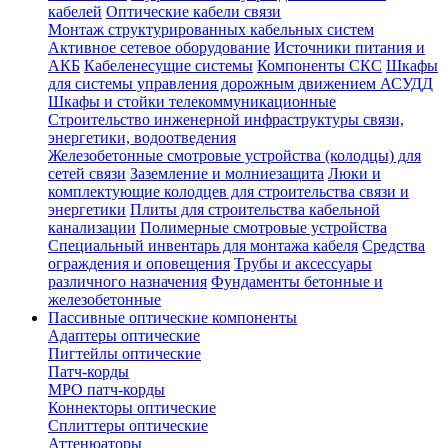
кабелей
Оптические кабели связи
Монтаж структурированных кабельных систем
Активное сетевое оборудование
Источники питания и
АКБ
Кабеленесущие системы
Компоненты СКС
Шкафы
для системы управления дорожным движением АСУДД
Шкафы и стойки телекоммуникационные
Строительство инженерной инфраструктуры связи,
энергетики, водоотведения
Железобетонные смотровые устройства (колодцы) для
сетей связи
Заземление и молниезащита
Люки и
комплектующие колодцев для строительства связи и
энергетики
Плиты для строительства кабельной
канализации
Полимерные смотровые устройства
Специальный инвентарь для монтажа кабеля
Средства
ограждения и оповещения
Трубы и аксессуары
различного назначения
Фундаменты бетонные и
железобетонные
Пассивные оптические компоненты
Адаптеры оптические
Пигтейлы оптические
Патч-корды
MPO патч-корды
Коннекторы оптические
Сплиттеры оптические
Аттенюаторы