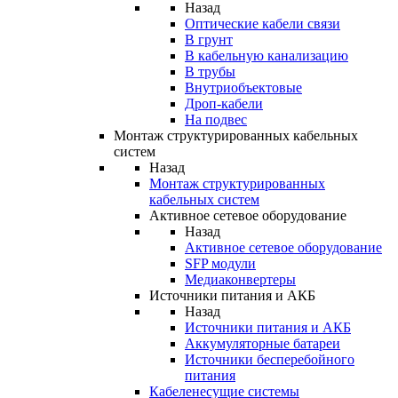
Назад
Оптические кабели связи
В грунт
В кабельную канализацию
В трубы
Внутриобъектовые
Дроп-кабели
На подвес
Монтаж структурированных кабельных
систем
Назад
Монтаж структурированных
кабельных систем
Активное сетевое оборудование
Назад
Активное сетевое оборудование
SFP модули
Медиаконвертеры
Источники питания и АКБ
Назад
Источники питания и АКБ
Аккумуляторные батареи
Источники бесперебойного
питания
Кабеленесущие системы