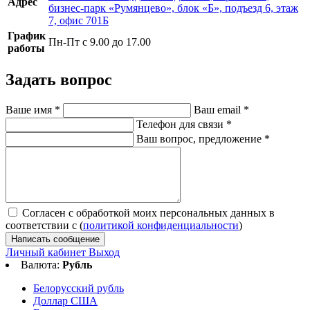
Адрес
бизнес-парк «Румянцево», блок «Б», подъезд 6, этаж
7, офис 701Б
График
Пн-Пт с 9.00 до 17.00
работы
Задать вопрос
Ваше имя
*
Ваш email
*
Телефон для связи
*
Ваш вопрос, предложение
*
Согласен с обработкой моих персональных данных в
соответствии с (
политикой конфиденциальности
)
Написать сообщение
Личный кабинет
Выход
Валюта:
Рубль
Белорусский рубль
Доллар США