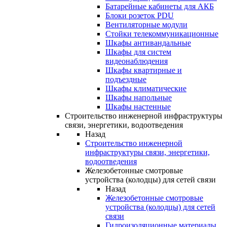
Батарейные кабинеты для АКБ
Блоки розеток PDU
Вентиляторные модули
Стойки телекоммуникационные
Шкафы антивандальные
Шкафы для систем
видеонаблюдения
Шкафы квартирные и
подъездные
Шкафы климатические
Шкафы напольные
Шкафы настенные
Строительство инженерной инфраструктуры
связи, энергетики, водоотведения
Назад
Строительство инженерной
инфраструктуры связи, энергетики,
водоотведения
Железобетонные смотровые
устройства (колодцы) для сетей связи
Назад
Железобетонные смотровые
устройства (колодцы) для сетей
связи
Гидроизоляционные материалы