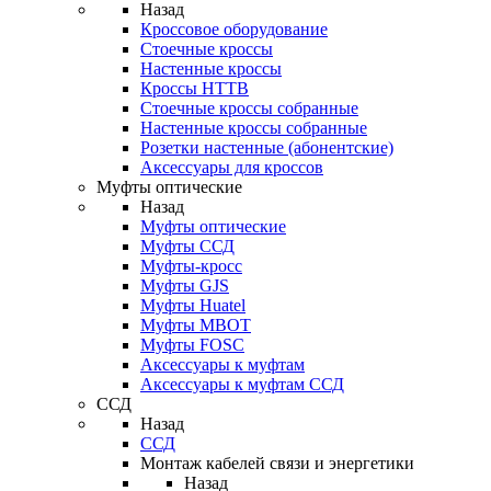
Назад
Кроссовое оборудование
Стоечные кроссы
Настенные кроссы
Кроссы HTTB
Стоечные кроссы собранные
Настенные кроссы собранные
Розетки настенные (абонентские)
Аксессуары для кроссов
Муфты оптические
Назад
Муфты оптические
Муфты ССД
Муфты-кросс
Муфты GJS
Муфты Huatel
Муфты МВОТ
Муфты FOSC
Аксессуары к муфтам
Аксессуары к муфтам ССД
ССД
Назад
ССД
Монтаж кабелей связи и энергетики
Назад