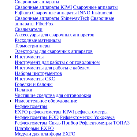
Сварочные аппараты
Сварочные аппараты KIWI
Сварочные аппараты
Fujikura
Сварочные аппараты INNO Instrument
Сварочные аппараты ShinewayTech
Cварочные
аппараты FiberFox
Скалыватели
Аксессуары для сварочных аппаратов
Расходные материалы
Термострипперы
Электроды для сварочных аппаратов
Инструменты
Инструмент для работы с оптоволокном
Инструменты для работы с кабелем
Наборы инструментов
Инструменты СКС
Горелки и балоны
Палатки
Чистящие средства для оптоволокна
Измерительное оборудование
Рефлектометры
EXFO рефлектометры
KIWI рефлектометры
Рефлектометры FOD
Рефлектометры Yokogawa
Рефлектометры Связь Прибор
Рефлектометры ТОПАЗ
Платформы EXFO
Модули для платформ EXFO