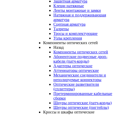
Защитная арматура
Клещи натяжные
Ленты монтажные и замки
Натяжная и поддерживающая
арматура
Сцепная арматура
Талрепы
Тросы и комплектующие
Узлы крепления
Компоненты оптических сетей
Назад
Компоненты оптических сетей
Абонентские подвесные дроп-
кабели (патч-корды)
Адаптеры оптические
Аттенюаторы оптические
Механические соединители и
неполируемые коннекторы
Оптические разветвители
(сплиттеры)
Претерминированные кабельные
сборки
Шнуры оптические (патч-корды)
Шнуры оптические (пигтейлы)
Кроссы и шкафы оптические