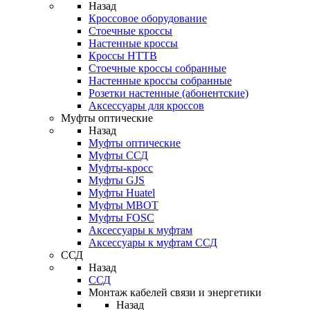
Назад
Кроссовое оборудование
Стоечные кроссы
Настенные кроссы
Кроссы HTTB
Стоечные кроссы собранные
Настенные кроссы собранные
Розетки настенные (абонентские)
Аксессуары для кроссов
Муфты оптические
Назад
Муфты оптические
Муфты ССД
Муфты-кросс
Муфты GJS
Муфты Huatel
Муфты МВОТ
Муфты FOSC
Аксессуары к муфтам
Аксессуары к муфтам ССД
ССД
Назад
ССД
Монтаж кабелей связи и энергетики
Назад