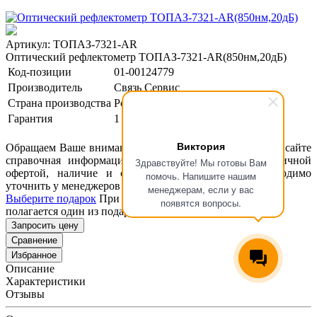
Артикул: ТОПАЗ-7321-AR
Оптический рефлектометр ТОПАЗ-7321-AR(850нм,20дБ)
Код-позиции
01-00124779
Производитель
Связь Сервис
Страна производства
Россия
Гарантия
1 год
Виктория
Обращаем Ваше внимание, что размещенная на данном сайте
справочная информация о товарах не является публичной
Здравствуйте! Мы готовы Вам
офертой, наличие и стоимость оборудования необходимо
помочь. Напишите нашим
уточнить у менеджеров ООО "Концепт Технологии".
менеджерам, если у вас
Выберите подарок
При покупке данного товара вам
появятся вопросы.
полагается один из подарков представленных ниже
Запросить цену
Сравнение
Избранное
Описание
Характеристики
Отзывы