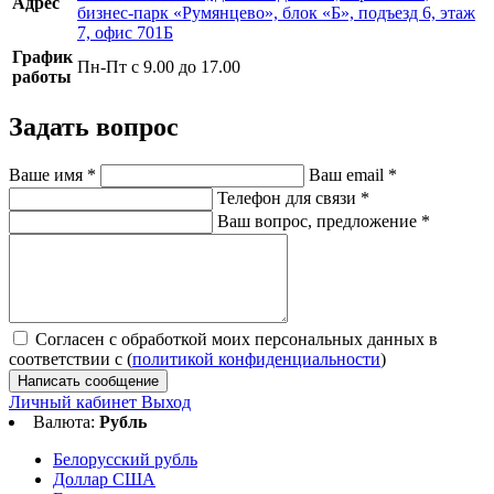
Адрес
бизнес-парк «Румянцево», блок «Б», подъезд 6, этаж
7, офис 701Б
График
Пн-Пт с 9.00 до 17.00
работы
Задать вопрос
Ваше имя
*
Ваш email
*
Телефон для связи
*
Ваш вопрос, предложение
*
Согласен с обработкой моих персональных данных в
соответствии с (
политикой конфиденциальности
)
Написать сообщение
Личный кабинет
Выход
Валюта:
Рубль
Белорусский рубль
Доллар США