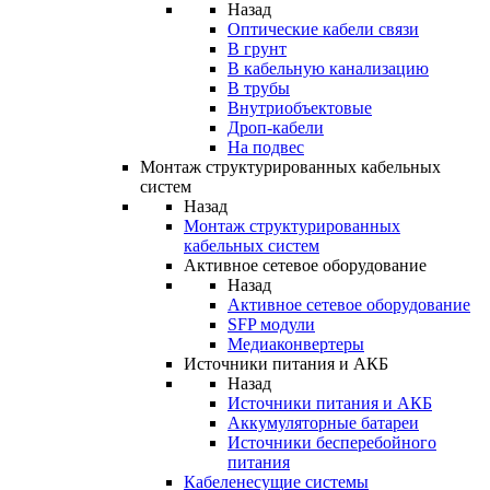
Назад
Оптические кабели связи
В грунт
В кабельную канализацию
В трубы
Внутриобъектовые
Дроп-кабели
На подвес
Монтаж структурированных кабельных
систем
Назад
Монтаж структурированных
кабельных систем
Активное сетевое оборудование
Назад
Активное сетевое оборудование
SFP модули
Медиаконвертеры
Источники питания и АКБ
Назад
Источники питания и АКБ
Аккумуляторные батареи
Источники бесперебойного
питания
Кабеленесущие системы