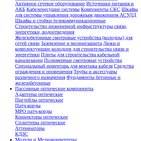
Активное сетевое оборудование
Источники питания и
АКБ
Кабеленесущие системы
Компоненты СКС
Шкафы
для системы управления дорожным движением АСУДД
Шкафы и стойки телекоммуникационные
Строительство инженерной инфраструктуры связи,
энергетики, водоотведения
Железобетонные смотровые устройства (колодцы) для
сетей связи
Заземление и молниезащита
Люки и
комплектующие колодцев для строительства связи и
энергетики
Плиты для строительства кабельной
канализации
Полимерные смотровые устройства
Специальный инвентарь для монтажа кабеля
Средства
ограждения и оповещения
Трубы и аксессуары
различного назначения
Фундаменты бетонные и
железобетонные
Пассивные оптические компоненты
Адаптеры оптические
Пигтейлы оптические
Патч-корды
MPO патч-корды
Коннекторы оптические
Сплиттеры оптические
Аттенюаторы
КДЗС
Модули и Медиаконвертеры