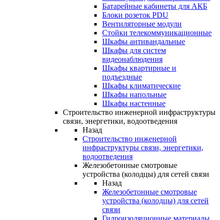
Батарейные кабинеты для АКБ
Блоки розеток PDU
Вентиляторные модули
Стойки телекоммуникационные
Шкафы антивандальные
Шкафы для систем
видеонаблюдения
Шкафы квартирные и
подъездные
Шкафы климатические
Шкафы напольные
Шкафы настенные
Строительство инженерной инфраструктуры
связи, энергетики, водоотведения
Назад
Строительство инженерной
инфраструктуры связи, энергетики,
водоотведения
Железобетонные смотровые
устройства (колодцы) для сетей связи
Назад
Железобетонные смотровые
устройства (колодцы) для сетей
связи
Гидроизоляционные материалы