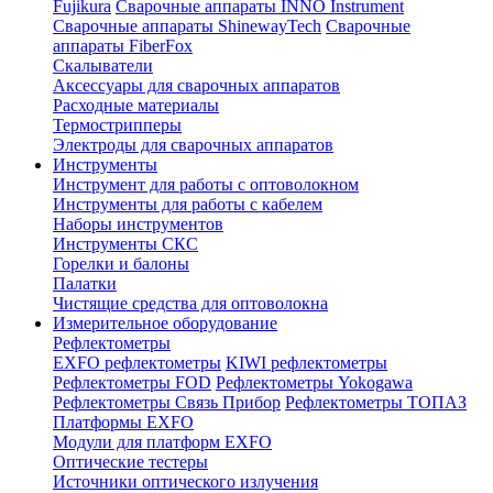
Fujikura
Сварочные аппараты INNO Instrument
Сварочные аппараты ShinewayTech
Cварочные
аппараты FiberFox
Скалыватели
Аксессуары для сварочных аппаратов
Расходные материалы
Термострипперы
Электроды для сварочных аппаратов
Инструменты
Инструмент для работы с оптоволокном
Инструменты для работы с кабелем
Наборы инструментов
Инструменты СКС
Горелки и балоны
Палатки
Чистящие средства для оптоволокна
Измерительное оборудование
Рефлектометры
EXFO рефлектометры
KIWI рефлектометры
Рефлектометры FOD
Рефлектометры Yokogawa
Рефлектометры Связь Прибор
Рефлектометры ТОПАЗ
Платформы EXFO
Модули для платформ EXFO
Оптические тестеры
Источники оптического излучения