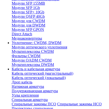
Модули SFP 155MB
Модули SFP 1Gb
Модули SFP+ 10Gb
Модули QSFP 40Gb
Модули для CWDM
Модули для DWDM
Модули SFP GPON
Direct Attach
Медиаконвертеры
Уплотнение: CWDM, DWDM
Модули оптического уплотнения
Мультиплексоры CWDM
Фильтры CWDM
Модули OADM CWDM
Мультиплексоры DWDM
Кабель и кабельная арматура
Кабель оптический (магистральный)
Кабель оптический (локальный)
Дроп кабель
Натяжная арматура
Поддерживающая арматура
Узлы крепления
Спиральная арматура
Спиральные зажимы ПСО
Спиральные зажимы НСО
Протекторы спиральные