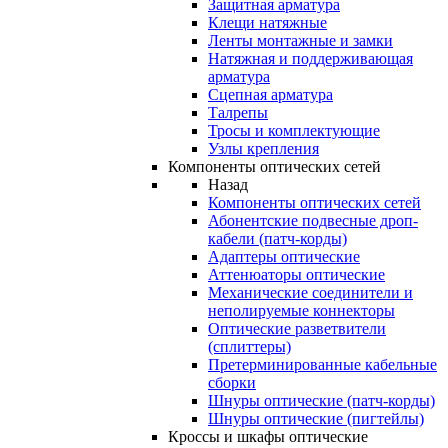
Защитная арматура
Клещи натяжные
Ленты монтажные и замки
Натяжная и поддерживающая
арматура
Сцепная арматура
Талрепы
Тросы и комплектующие
Узлы крепления
Компоненты оптических сетей
Назад
Компоненты оптических сетей
Абонентские подвесные дроп-
кабели (патч-корды)
Адаптеры оптические
Аттенюаторы оптические
Механические соединители и
неполируемые коннекторы
Оптические разветвители
(сплиттеры)
Претерминированные кабельные
сборки
Шнуры оптические (патч-корды)
Шнуры оптические (пигтейлы)
Кроссы и шкафы оптические