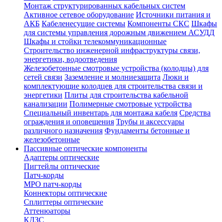
Монтаж структурированных кабельных систем
Активное сетевое оборудование
Источники питания и
АКБ
Кабеленесущие системы
Компоненты СКС
Шкафы
для системы управления дорожным движением АСУДД
Шкафы и стойки телекоммуникационные
Строительство инженерной инфраструктуры связи,
энергетики, водоотведения
Железобетонные смотровые устройства (колодцы) для
сетей связи
Заземление и молниезащита
Люки и
комплектующие колодцев для строительства связи и
энергетики
Плиты для строительства кабельной
канализации
Полимерные смотровые устройства
Специальный инвентарь для монтажа кабеля
Средства
ограждения и оповещения
Трубы и аксессуары
различного назначения
Фундаменты бетонные и
железобетонные
Пассивные оптические компоненты
Адаптеры оптические
Пигтейлы оптические
Патч-корды
MPO патч-корды
Коннекторы оптические
Сплиттеры оптические
Аттенюаторы
КДЗС