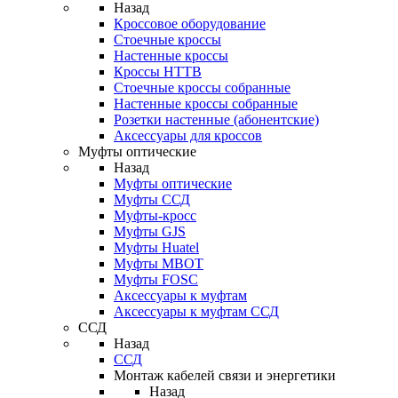
Назад
Кроссовое оборудование
Стоечные кроссы
Настенные кроссы
Кроссы HTTB
Стоечные кроссы собранные
Настенные кроссы собранные
Розетки настенные (абонентские)
Аксессуары для кроссов
Муфты оптические
Назад
Муфты оптические
Муфты ССД
Муфты-кросс
Муфты GJS
Муфты Huatel
Муфты МВОТ
Муфты FOSC
Аксессуары к муфтам
Аксессуары к муфтам ССД
ССД
Назад
ССД
Монтаж кабелей связи и энергетики
Назад