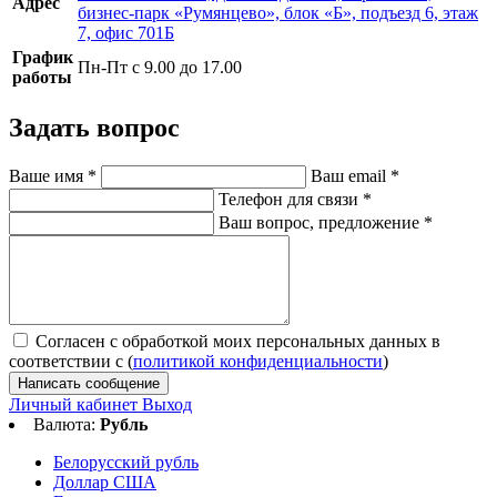
Адрес
бизнес-парк «Румянцево», блок «Б», подъезд 6, этаж
7, офис 701Б
График
Пн-Пт с 9.00 до 17.00
работы
Задать вопрос
Ваше имя
*
Ваш email
*
Телефон для связи
*
Ваш вопрос, предложение
*
Согласен с обработкой моих персональных данных в
соответствии с (
политикой конфиденциальности
)
Написать сообщение
Личный кабинет
Выход
Валюта:
Рубль
Белорусский рубль
Доллар США