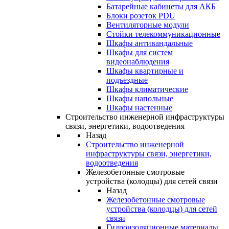
Батарейные кабинеты для АКБ
Блоки розеток PDU
Вентиляторные модули
Стойки телекоммуникационные
Шкафы антивандальные
Шкафы для систем
видеонаблюдения
Шкафы квартирные и
подъездные
Шкафы климатические
Шкафы напольные
Шкафы настенные
Строительство инженерной инфраструктуры
связи, энергетики, водоотведения
Назад
Строительство инженерной
инфраструктуры связи, энергетики,
водоотведения
Железобетонные смотровые
устройства (колодцы) для сетей связи
Назад
Железобетонные смотровые
устройства (колодцы) для сетей
связи
Гидроизоляционные материалы