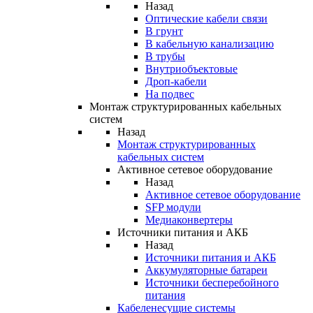
Назад
Оптические кабели связи
В грунт
В кабельную канализацию
В трубы
Внутриобъектовые
Дроп-кабели
На подвес
Монтаж структурированных кабельных
систем
Назад
Монтаж структурированных
кабельных систем
Активное сетевое оборудование
Назад
Активное сетевое оборудование
SFP модули
Медиаконвертеры
Источники питания и АКБ
Назад
Источники питания и АКБ
Аккумуляторные батареи
Источники бесперебойного
питания
Кабеленесущие системы