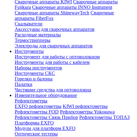
Сварочные аппараты KIWI
Сварочные аппараты
Fujikura
Сварочные аппараты INNO Instrument
Сварочные аппараты ShinewayTech
Cварочные
аппараты FiberFox
Скалыватели
Аксессуары для сварочных аппаратов
Расходные материалы
Термострипперы
Электроды для сварочных аппаратов
Инструменты
Инструмент для работы с оптоволокном
Инструменты для работы с кабелем
Наборы инструментов
Инструменты СКС
Горелки и балоны
Палатки
Чистящие средства для оптоволокна
Измерительное оборудование
Рефлектометры
EXFO рефлектометры
KIWI рефлектометры
Рефлектометры FOD
Рефлектометры Yokogawa
Рефлектометры Связь Прибор
Рефлектометры ТОПАЗ
Платформы EXFO
Модули для платформ EXFO
Оптические тестеры