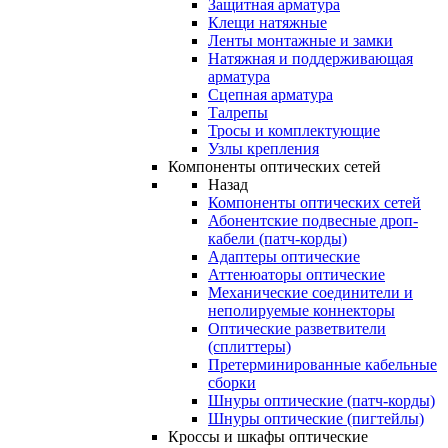
Защитная арматура
Клещи натяжные
Ленты монтажные и замки
Натяжная и поддерживающая
арматура
Сцепная арматура
Талрепы
Тросы и комплектующие
Узлы крепления
Компоненты оптических сетей
Назад
Компоненты оптических сетей
Абонентские подвесные дроп-
кабели (патч-корды)
Адаптеры оптические
Аттенюаторы оптические
Механические соединители и
неполируемые коннекторы
Оптические разветвители
(сплиттеры)
Претерминированные кабельные
сборки
Шнуры оптические (патч-корды)
Шнуры оптические (пигтейлы)
Кроссы и шкафы оптические