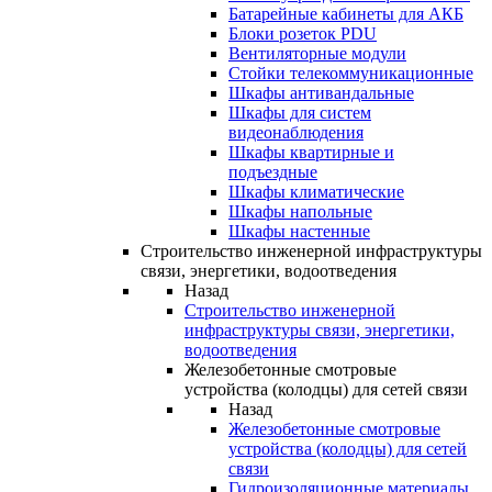
Батарейные кабинеты для АКБ
Блоки розеток PDU
Вентиляторные модули
Стойки телекоммуникационные
Шкафы антивандальные
Шкафы для систем
видеонаблюдения
Шкафы квартирные и
подъездные
Шкафы климатические
Шкафы напольные
Шкафы настенные
Строительство инженерной инфраструктуры
связи, энергетики, водоотведения
Назад
Строительство инженерной
инфраструктуры связи, энергетики,
водоотведения
Железобетонные смотровые
устройства (колодцы) для сетей связи
Назад
Железобетонные смотровые
устройства (колодцы) для сетей
связи
Гидроизоляционные материалы