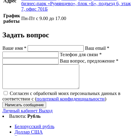
Адрес
бизнес-парк «Румянцево», блок «Б», подъезд 6, этаж
7, офис 701Б
График
Пн-Пт с 9.00 до 17.00
работы
Задать вопрос
Ваше имя
*
Ваш email
*
Телефон для связи
*
Ваш вопрос, предложение
*
Согласен с обработкой моих персональных данных в
соответствии с (
политикой конфиденциальности
)
Написать сообщение
Личный кабинет
Выход
Валюта:
Рубль
Белорусский рубль
Доллар США