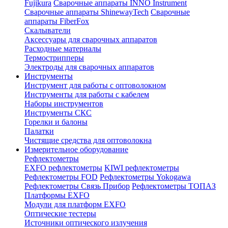
Fujikura
Сварочные аппараты INNO Instrument
Сварочные аппараты ShinewayTech
Cварочные
аппараты FiberFox
Скалыватели
Аксессуары для сварочных аппаратов
Расходные материалы
Термострипперы
Электроды для сварочных аппаратов
Инструменты
Инструмент для работы с оптоволокном
Инструменты для работы с кабелем
Наборы инструментов
Инструменты СКС
Горелки и балоны
Палатки
Чистящие средства для оптоволокна
Измерительное оборудование
Рефлектометры
EXFO рефлектометры
KIWI рефлектометры
Рефлектометры FOD
Рефлектометры Yokogawa
Рефлектометры Связь Прибор
Рефлектометры ТОПАЗ
Платформы EXFO
Модули для платформ EXFO
Оптические тестеры
Источники оптического излучения