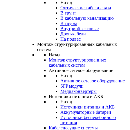
Назад
Оптические кабели связи
В грунт
В кабельную канализацию
В трубы
Внутриобъектовые
Дроп-кабели
На подвес
Монтаж структурированных кабельных
систем
Назад
Монтаж структурированных
кабельных систем
Активное сетевое оборудование
Назад
Активное сетевое оборудование
SFP модули
Медиаконвертеры
Источники питания и АКБ
Назад
Источники питания и АКБ
Аккумуляторные батареи
Источники бесперебойного
питания
Кабеленесущие системы