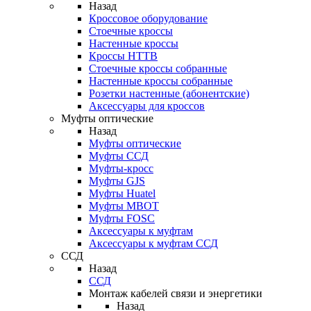
Назад
Кроссовое оборудование
Стоечные кроссы
Настенные кроссы
Кроссы HTTB
Стоечные кроссы собранные
Настенные кроссы собранные
Розетки настенные (абонентские)
Аксессуары для кроссов
Муфты оптические
Назад
Муфты оптические
Муфты ССД
Муфты-кросс
Муфты GJS
Муфты Huatel
Муфты МВОТ
Муфты FOSC
Аксессуары к муфтам
Аксессуары к муфтам ССД
ССД
Назад
ССД
Монтаж кабелей связи и энергетики
Назад