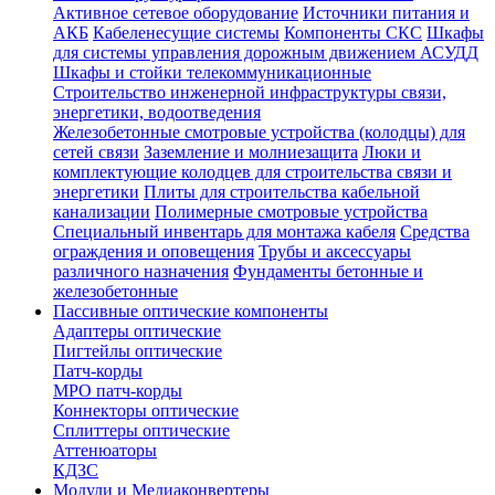
Активное сетевое оборудование
Источники питания и
АКБ
Кабеленесущие системы
Компоненты СКС
Шкафы
для системы управления дорожным движением АСУДД
Шкафы и стойки телекоммуникационные
Строительство инженерной инфраструктуры связи,
энергетики, водоотведения
Железобетонные смотровые устройства (колодцы) для
сетей связи
Заземление и молниезащита
Люки и
комплектующие колодцев для строительства связи и
энергетики
Плиты для строительства кабельной
канализации
Полимерные смотровые устройства
Специальный инвентарь для монтажа кабеля
Средства
ограждения и оповещения
Трубы и аксессуары
различного назначения
Фундаменты бетонные и
железобетонные
Пассивные оптические компоненты
Адаптеры оптические
Пигтейлы оптические
Патч-корды
MPO патч-корды
Коннекторы оптические
Сплиттеры оптические
Аттенюаторы
КДЗС
Модули и Медиаконвертеры