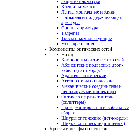
Защитная арматура
Клещи натяжные
Ленты монтажные и замки
Натяжная и поддерживающая
арматура
Сцепная арматура
Талрепы
Тросы и комплектующие
Узлы крепления
Компоненты оптических сетей
Назад
Компоненты оптических сетей
Абонентские подвесные дроп-
кабели (патч-корды)
Адаптеры оптические
Аттенюаторы оптические
Механические соединители и
неполируемые коннекторы
Оптические разветвители
(сплиттеры)
Претерминированные кабельные
сборки
Шнуры оптические (патч-корды)
Шнуры оптические (пигтейлы)
Кроссы и шкафы оптические