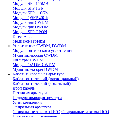
Модули SFP 155MB
Модули SFP 1Gb
Модули SFP+ 10Gb
Модули QSFP 40Gb
Модули для CWDM
Модули для DWDM
Модули SFP GPON
Direct Attach
Медиаконвертеры
Уплотнение: CWDM, DWDM
Модули оптического уплотнения
Мультиплексоры CWDM
Фильтры CWDM
Модули OADM CWDM
Мультиплексоры DWDM
Кабель и кабельная арматура
Кабель оптический (магистральный)
Кабель оптический (локальный)
Дроп кабель
Натяжная арматура
Поддерживающая арматура
Узлы крепления
Спиральная арматура
Спиральные зажимы ПСО
Спиральные зажимы НСО
Протекторы спиральные