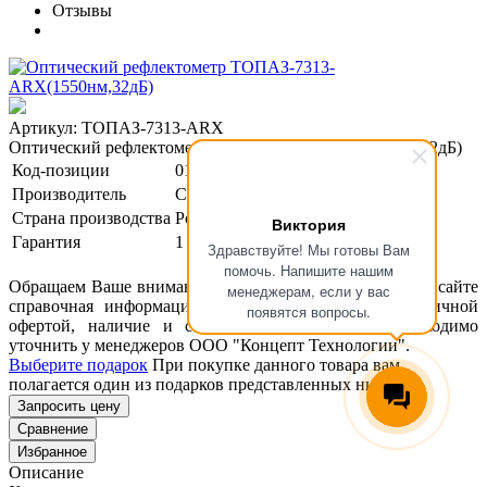
Отзывы
Артикул: ТОПАЗ-7313-ARX
Оптический рефлектометр ТОПАЗ-7313-ARX(1550нм,32дБ)
Код-позиции
01-00124797
Производитель
Связь Сервис
Страна производства
Россия
Виктория
Гарантия
1 год
Здравствуйте! Мы готовы Вам
помочь. Напишите нашим
Обращаем Ваше внимание, что размещенная на данном сайте
менеджерам, если у вас
справочная информация о товарах не является публичной
появятся вопросы.
офертой, наличие и стоимость оборудования необходимо
уточнить у менеджеров ООО "Концепт Технологии".
Выберите подарок
При покупке данного товара вам
полагается один из подарков представленных ниже
Запросить цену
Сравнение
Избранное
Описание