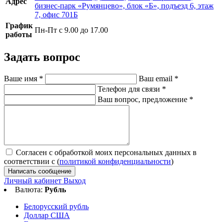
Адрес
бизнес-парк «Румянцево», блок «Б», подъезд 6, этаж
7, офис 701Б
График
Пн-Пт с 9.00 до 17.00
работы
Задать вопрос
Ваше имя
*
Ваш email
*
Телефон для связи
*
Ваш вопрос, предложение
*
Согласен с обработкой моих персональных данных в
соответствии с (
политикой конфиденциальности
)
Написать сообщение
Личный кабинет
Выход
Валюта:
Рубль
Белорусский рубль
Доллар США