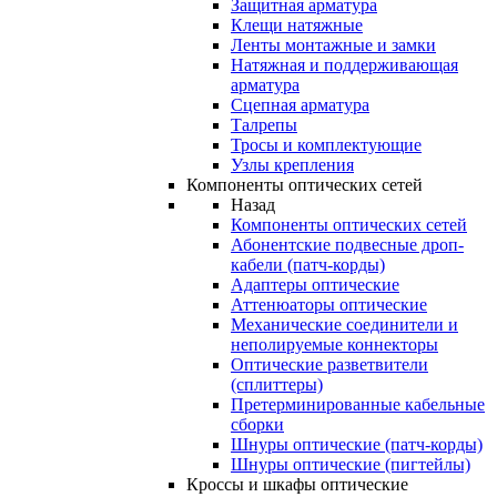
Защитная арматура
Клещи натяжные
Ленты монтажные и замки
Натяжная и поддерживающая
арматура
Сцепная арматура
Талрепы
Тросы и комплектующие
Узлы крепления
Компоненты оптических сетей
Назад
Компоненты оптических сетей
Абонентские подвесные дроп-
кабели (патч-корды)
Адаптеры оптические
Аттенюаторы оптические
Механические соединители и
неполируемые коннекторы
Оптические разветвители
(сплиттеры)
Претерминированные кабельные
сборки
Шнуры оптические (патч-корды)
Шнуры оптические (пигтейлы)
Кроссы и шкафы оптические