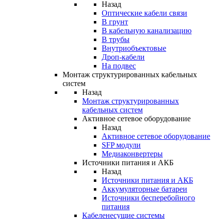
Назад
Оптические кабели связи
В грунт
В кабельную канализацию
В трубы
Внутриобъектовые
Дроп-кабели
На подвес
Монтаж структурированных кабельных
систем
Назад
Монтаж структурированных
кабельных систем
Активное сетевое оборудование
Назад
Активное сетевое оборудование
SFP модули
Медиаконвертеры
Источники питания и АКБ
Назад
Источники питания и АКБ
Аккумуляторные батареи
Источники бесперебойного
питания
Кабеленесущие системы