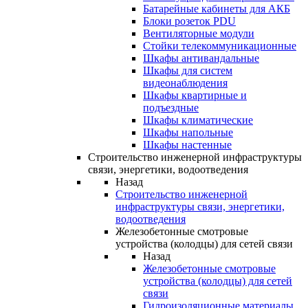
Батарейные кабинеты для АКБ
Блоки розеток PDU
Вентиляторные модули
Стойки телекоммуникационные
Шкафы антивандальные
Шкафы для систем
видеонаблюдения
Шкафы квартирные и
подъездные
Шкафы климатические
Шкафы напольные
Шкафы настенные
Строительство инженерной инфраструктуры
связи, энергетики, водоотведения
Назад
Строительство инженерной
инфраструктуры связи, энергетики,
водоотведения
Железобетонные смотровые
устройства (колодцы) для сетей связи
Назад
Железобетонные смотровые
устройства (колодцы) для сетей
связи
Гидроизоляционные материалы