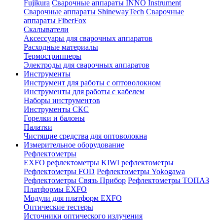
Fujikura
Сварочные аппараты INNO Instrument
Сварочные аппараты ShinewayTech
Cварочные
аппараты FiberFox
Скалыватели
Аксессуары для сварочных аппаратов
Расходные материалы
Термострипперы
Электроды для сварочных аппаратов
Инструменты
Инструмент для работы с оптоволокном
Инструменты для работы с кабелем
Наборы инструментов
Инструменты СКС
Горелки и балоны
Палатки
Чистящие средства для оптоволокна
Измерительное оборудование
Рефлектометры
EXFO рефлектометры
KIWI рефлектометры
Рефлектометры FOD
Рефлектометры Yokogawa
Рефлектометры Связь Прибор
Рефлектометры ТОПАЗ
Платформы EXFO
Модули для платформ EXFO
Оптические тестеры
Источники оптического излучения