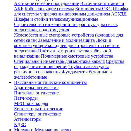
Активное сетевое оборудование
Источники питания и
АКБ
Кабеленесущие системы
Компоненты СКС
Шкафы
для системы управления дорожным движением АСУДД
Шкафы и стойки телекоммуникационные
Строительство инженерной инфраструктуры связи,
энергетики, водоотведения
Железобетонные смотровые устройства (колодцы) для
сетей связи
Заземление и молниезащита
Люки и
комплектующие колодцев для строительства связи и
энергетики
Плиты для строительства кабельной
канализации
Полимерные смотровые устройства
Специальный инвентарь для монтажа кабеля
Средства
ограждения и оповещения
Трубы и аксессуары
различного назначения
Фундаменты бетонные и
железобетонные
Пассивные оптические компоненты
Адаптеры оптические
Пигтейлы оптические
Патч-корды
MPO патч-корды
Коннекторы оптические
Сплиттеры оптические
Аттенюаторы
КДЗС
Модули и Медиаконвертеры