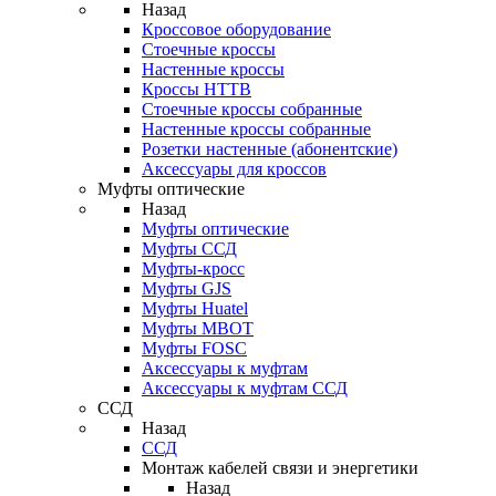
Назад
Кроссовое оборудование
Стоечные кроссы
Настенные кроссы
Кроссы HTTB
Стоечные кроссы собранные
Настенные кроссы собранные
Розетки настенные (абонентские)
Аксессуары для кроссов
Муфты оптические
Назад
Муфты оптические
Муфты ССД
Муфты-кросс
Муфты GJS
Муфты Huatel
Муфты МВОТ
Муфты FOSC
Аксессуары к муфтам
Аксессуары к муфтам ССД
ССД
Назад
ССД
Монтаж кабелей связи и энергетики
Назад