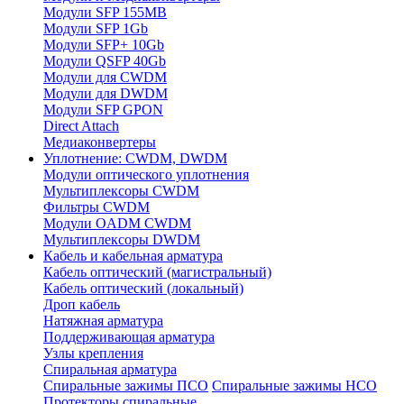
Модули SFP 155MB
Модули SFP 1Gb
Модули SFP+ 10Gb
Модули QSFP 40Gb
Модули для CWDM
Модули для DWDM
Модули SFP GPON
Direct Attach
Медиаконвертеры
Уплотнение: CWDM, DWDM
Модули оптического уплотнения
Мультиплексоры CWDM
Фильтры CWDM
Модули OADM CWDM
Мультиплексоры DWDM
Кабель и кабельная арматура
Кабель оптический (магистральный)
Кабель оптический (локальный)
Дроп кабель
Натяжная арматура
Поддерживающая арматура
Узлы крепления
Спиральная арматура
Спиральные зажимы ПСО
Спиральные зажимы НСО
Протекторы спиральные