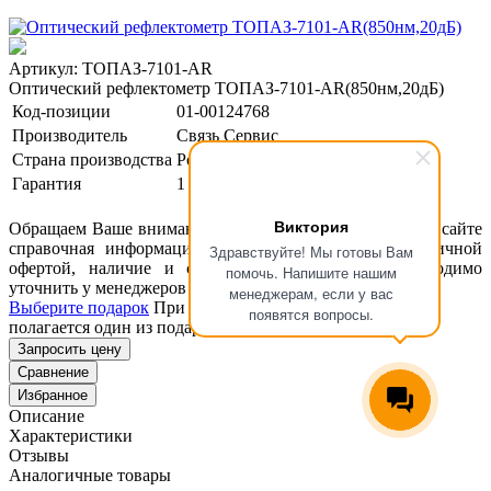
Артикул: ТОПАЗ-7101-AR
Оптический рефлектометр ТОПАЗ-7101-AR(850нм,20дБ)
Код-позиции
01-00124768
Производитель
Связь Сервис
Страна производства
Россия
Гарантия
1 год
Виктория
Обращаем Ваше внимание, что размещенная на данном сайте
справочная информация о товарах не является публичной
Здравствуйте! Мы готовы Вам
офертой, наличие и стоимость оборудования необходимо
помочь. Напишите нашим
уточнить у менеджеров ООО "Концепт Технологии".
менеджерам, если у вас
Выберите подарок
При покупке данного товара вам
появятся вопросы.
полагается один из подарков представленных ниже
Запросить цену
Сравнение
Избранное
Описание
Характеристики
Отзывы
Аналогичные товары