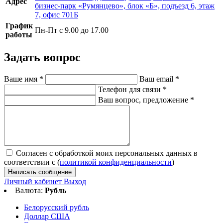
Адрес
бизнес-парк «Румянцево», блок «Б», подъезд 6, этаж
7, офис 701Б
График
Пн-Пт с 9.00 до 17.00
работы
Задать вопрос
Ваше имя
*
Ваш email
*
Телефон для связи
*
Ваш вопрос, предложение
*
Согласен с обработкой моих персональных данных в
соответствии с (
политикой конфиденциальности
)
Написать сообщение
Личный кабинет
Выход
Валюта:
Рубль
Белорусский рубль
Доллар США