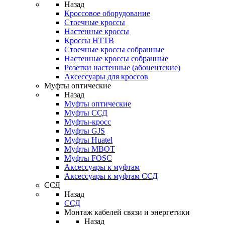
Назад
Кроссовое оборудование
Стоечные кроссы
Настенные кроссы
Кроссы HTTB
Стоечные кроссы собранные
Настенные кроссы собранные
Розетки настенные (абонентские)
Аксессуары для кроссов
Муфты оптические
Назад
Муфты оптические
Муфты ССД
Муфты-кросс
Муфты GJS
Муфты Huatel
Муфты МВОТ
Муфты FOSC
Аксессуары к муфтам
Аксессуары к муфтам ССД
ССД
Назад
ССД
Монтаж кабелей связи и энергетики
Назад