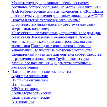
Монтаж структурированных кабельных систем
Активное сетевое оборудование
Источники питания и
АКБ
Кабеленесущие системы
Компоненты СКС
Шкафы
для системы управления дорожным движением АСУДД
Шкафы и стойки телекоммуникационные
Строительство инженерной инфраструктуры связи,
энергетики, водоотведения
Железобетонные смотровые устройства (колодцы) для
сетей связи
Заземление и молниезащита
Люки и
комплектующие колодцев для строительства связи и
энергетики
Плиты для строительства кабельной
канализации
Полимерные смотровые устройства
Специальный инвентарь для монтажа кабеля
Средства
ограждения и оповещения
Трубы и аксессуары
различного назначения
Фундаменты бетонные и
железобетонные
Пассивные оптические компоненты
Адаптеры оптические
Пигтейлы оптические
Патч-корды
MPO патч-корды
Коннекторы оптические
Сплиттеры оптические
Аттенюаторы
КДЗС