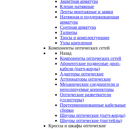
Защитная арматура
Клещи натяжные
Ленты монтажные и замки
Натяжная и поддерживающая
арматура
Сцепная арматура
Талрепы
Тросы и комплектующие
Узлы крепления
Компоненты оптических сетей
Назад
Компоненты оптических сетей
Абонентские подвесные дроп-
кабели (патч-корды)
Адаптеры оптические
Аттенюаторы оптические
Механические соединители и
неполируемые коннекторы
Оптические разветвители
(сплиттеры)
Претерминированные кабельные
сборки
Шнуры оптические (патч-корды)
Шнуры оптические (пигтейлы)
Кроссы и шкафы оптические