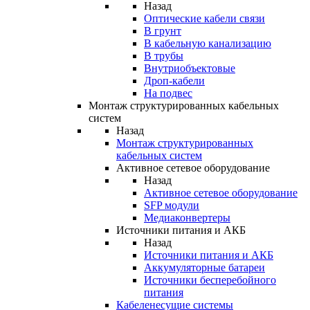
Назад
Оптические кабели связи
В грунт
В кабельную канализацию
В трубы
Внутриобъектовые
Дроп-кабели
На подвес
Монтаж структурированных кабельных
систем
Назад
Монтаж структурированных
кабельных систем
Активное сетевое оборудование
Назад
Активное сетевое оборудование
SFP модули
Медиаконвертеры
Источники питания и АКБ
Назад
Источники питания и АКБ
Аккумуляторные батареи
Источники бесперебойного
питания
Кабеленесущие системы