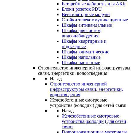
Батарейные кабинеты для АКБ
Блоки розеток PDU
Вентиляторные модули
Стойки телекоммуникационные
Шкафы антивандальные
Шкафы для систем
видеонаблюдения
Шкафы квартирные и
подъездные
Шкафы климатические
Шкафы напольные
Шкафы настенные
Строительство инженерной инфраструктуры
связи, энергетики, водоотведения
Назад
Строительство инженерной
инфраструктуры связи, энергетики,
водоотведения
Железобетонные смотровые
устройства (колодцы) для сетей связи
Назад
Железобетонные смотровые
устройства (колодцы) для сетей
связи
Гидроизоляционные материалы