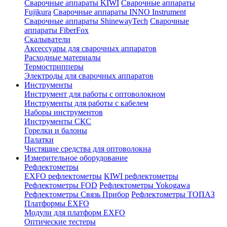
Сварочные аппараты KIWI
Сварочные аппараты
Fujikura
Сварочные аппараты INNO Instrument
Сварочные аппараты ShinewayTech
Cварочные
аппараты FiberFox
Скалыватели
Аксессуары для сварочных аппаратов
Расходные материалы
Термострипперы
Электроды для сварочных аппаратов
Инструменты
Инструмент для работы с оптоволокном
Инструменты для работы с кабелем
Наборы инструментов
Инструменты СКС
Горелки и балоны
Палатки
Чистящие средства для оптоволокна
Измерительное оборудование
Рефлектометры
EXFO рефлектометры
KIWI рефлектометры
Рефлектометры FOD
Рефлектометры Yokogawa
Рефлектометры Связь Прибор
Рефлектометры ТОПАЗ
Платформы EXFO
Модули для платформ EXFO
Оптические тестеры