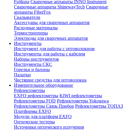
Fujikura
Сварочные аппараты INNO Instrument
Сварочные аппараты ShinewayTech
Cварочные
аппараты FiberFox
Скалыватели
Аксессуары для сварочных аппаратов
Расходные материалы
Термострипперы
Электроды для сварочных аппаратов
Инструменты
Инструмент для работы с оптоволокном
Инструменты для работы с кабелем
Наборы инструментов
Инструменты СКС
Горелки и балоны
Палатки
Чистящие средства для оптоволокна
Измерительное оборудование
Рефлектометры
EXFO рефлектометры
KIWI рефлектометры
Рефлектометры FOD
Рефлектометры Yokogawa
Рефлектометры Связь Прибор
Рефлектометры ТОПАЗ
Платформы EXFO
Модули для платформ EXFO
Оптические тестеры
Источники оптического излучения