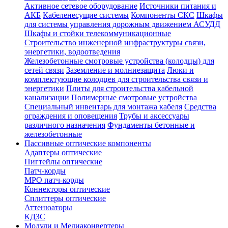
Активное сетевое оборудование
Источники питания и
АКБ
Кабеленесущие системы
Компоненты СКС
Шкафы
для системы управления дорожным движением АСУДД
Шкафы и стойки телекоммуникационные
Строительство инженерной инфраструктуры связи,
энергетики, водоотведения
Железобетонные смотровые устройства (колодцы) для
сетей связи
Заземление и молниезащита
Люки и
комплектующие колодцев для строительства связи и
энергетики
Плиты для строительства кабельной
канализации
Полимерные смотровые устройства
Специальный инвентарь для монтажа кабеля
Средства
ограждения и оповещения
Трубы и аксессуары
различного назначения
Фундаменты бетонные и
железобетонные
Пассивные оптические компоненты
Адаптеры оптические
Пигтейлы оптические
Патч-корды
MPO патч-корды
Коннекторы оптические
Сплиттеры оптические
Аттенюаторы
КДЗС
Модули и Медиаконвертеры