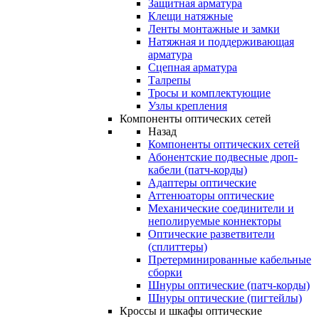
Защитная арматура
Клещи натяжные
Ленты монтажные и замки
Натяжная и поддерживающая
арматура
Сцепная арматура
Талрепы
Тросы и комплектующие
Узлы крепления
Компоненты оптических сетей
Назад
Компоненты оптических сетей
Абонентские подвесные дроп-
кабели (патч-корды)
Адаптеры оптические
Аттенюаторы оптические
Механические соединители и
неполируемые коннекторы
Оптические разветвители
(сплиттеры)
Претерминированные кабельные
сборки
Шнуры оптические (патч-корды)
Шнуры оптические (пигтейлы)
Кроссы и шкафы оптические