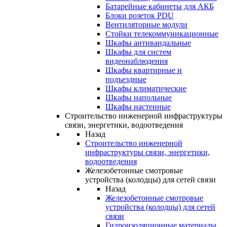
Батарейные кабинеты для АКБ
Блоки розеток PDU
Вентиляторные модули
Стойки телекоммуникационные
Шкафы антивандальные
Шкафы для систем
видеонаблюдения
Шкафы квартирные и
подъездные
Шкафы климатические
Шкафы напольные
Шкафы настенные
Строительство инженерной инфраструктуры
связи, энергетики, водоотведения
Назад
Строительство инженерной
инфраструктуры связи, энергетики,
водоотведения
Железобетонные смотровые
устройства (колодцы) для сетей связи
Назад
Железобетонные смотровые
устройства (колодцы) для сетей
связи
Гидроизоляционные материалы