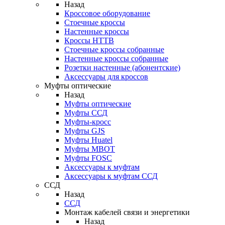
Назад
Кроссовое оборудование
Стоечные кроссы
Настенные кроссы
Кроссы HTTB
Стоечные кроссы собранные
Настенные кроссы собранные
Розетки настенные (абонентские)
Аксессуары для кроссов
Муфты оптические
Назад
Муфты оптические
Муфты ССД
Муфты-кросс
Муфты GJS
Муфты Huatel
Муфты МВОТ
Муфты FOSC
Аксессуары к муфтам
Аксессуары к муфтам ССД
ССД
Назад
ССД
Монтаж кабелей связи и энергетики
Назад