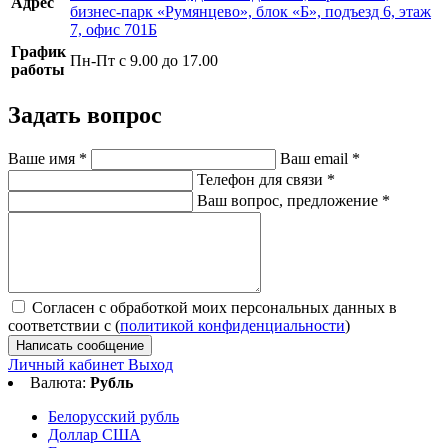
Адрес
бизнес-парк «Румянцево», блок «Б», подъезд 6, этаж
7, офис 701Б
График
Пн-Пт с 9.00 до 17.00
работы
Задать вопрос
Ваше имя
*
Ваш email
*
Телефон для связи
*
Ваш вопрос, предложение
*
Согласен с обработкой моих персональных данных в
соответствии с (
политикой конфиденциальности
)
Написать сообщение
Личный кабинет
Выход
Валюта:
Рубль
Белорусский рубль
Доллар США