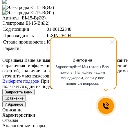
Артикул: EI-15-B(Ø2)
Электроды EI-15-B(Ø2)
Код-позиции
01-00122348
Производитель
ILSINTECH
Страна производства
Южная Корея
Гарантия
1 год
Виктория
Обращаем Ваше внимание, что размещенная на данном сайте
справочная информация о товарах не является публичной
Здравствуйте! Мы готовы Вам
офертой, наличие и стоимость оборудования необходимо
помочь. Напишите нашим
уточнить у менеджеров ООО "Концепт Технологии".
менеджерам, если у вас
Выберите подарок
При покупке данного товара вам
появятся вопросы.
полагается один из подарков представленных ниже
Запросить цену
Сравнение
Избранное
Описание
Характеристики
Отзывы
Аналогичные товары