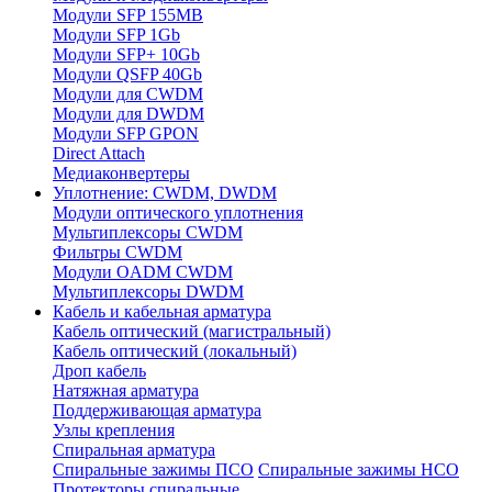
Модули SFP 155MB
Модули SFP 1Gb
Модули SFP+ 10Gb
Модули QSFP 40Gb
Модули для CWDM
Модули для DWDM
Модули SFP GPON
Direct Attach
Медиаконвертеры
Уплотнение: CWDM, DWDM
Модули оптического уплотнения
Мультиплексоры CWDM
Фильтры CWDM
Модули OADM CWDM
Мультиплексоры DWDM
Кабель и кабельная арматура
Кабель оптический (магистральный)
Кабель оптический (локальный)
Дроп кабель
Натяжная арматура
Поддерживающая арматура
Узлы крепления
Спиральная арматура
Спиральные зажимы ПСО
Спиральные зажимы НСО
Протекторы спиральные