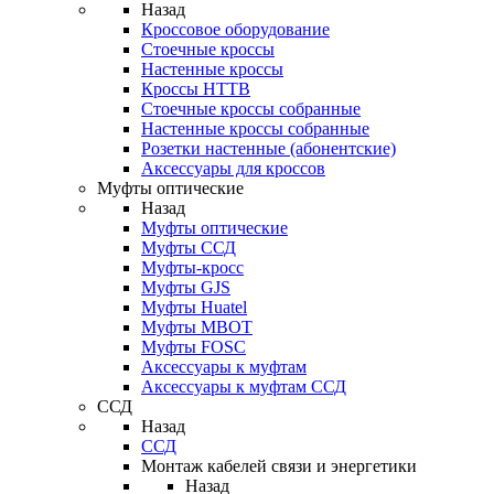
Назад
Кроссовое оборудование
Стоечные кроссы
Настенные кроссы
Кроссы HTTB
Стоечные кроссы собранные
Настенные кроссы собранные
Розетки настенные (абонентские)
Аксессуары для кроссов
Муфты оптические
Назад
Муфты оптические
Муфты ССД
Муфты-кросс
Муфты GJS
Муфты Huatel
Муфты МВОТ
Муфты FOSC
Аксессуары к муфтам
Аксессуары к муфтам ССД
ССД
Назад
ССД
Монтаж кабелей связи и энергетики
Назад