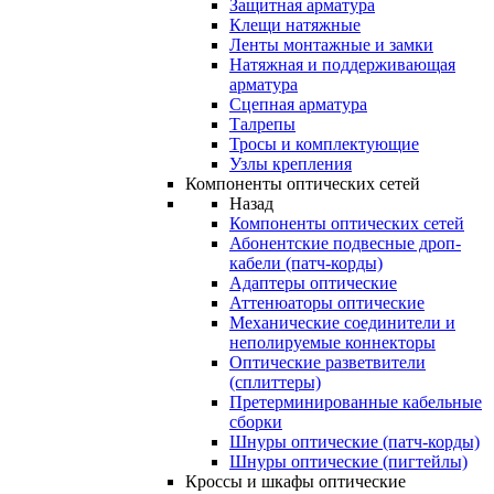
Защитная арматура
Клещи натяжные
Ленты монтажные и замки
Натяжная и поддерживающая
арматура
Сцепная арматура
Талрепы
Тросы и комплектующие
Узлы крепления
Компоненты оптических сетей
Назад
Компоненты оптических сетей
Абонентские подвесные дроп-
кабели (патч-корды)
Адаптеры оптические
Аттенюаторы оптические
Механические соединители и
неполируемые коннекторы
Оптические разветвители
(сплиттеры)
Претерминированные кабельные
сборки
Шнуры оптические (патч-корды)
Шнуры оптические (пигтейлы)
Кроссы и шкафы оптические