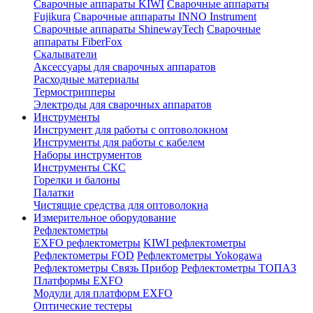
Сварочные аппараты KIWI
Сварочные аппараты
Fujikura
Сварочные аппараты INNO Instrument
Сварочные аппараты ShinewayTech
Cварочные
аппараты FiberFox
Скалыватели
Аксессуары для сварочных аппаратов
Расходные материалы
Термострипперы
Электроды для сварочных аппаратов
Инструменты
Инструмент для работы с оптоволокном
Инструменты для работы с кабелем
Наборы инструментов
Инструменты СКС
Горелки и балоны
Палатки
Чистящие средства для оптоволокна
Измерительное оборудование
Рефлектометры
EXFO рефлектометры
KIWI рефлектометры
Рефлектометры FOD
Рефлектометры Yokogawa
Рефлектометры Связь Прибор
Рефлектометры ТОПАЗ
Платформы EXFO
Модули для платформ EXFO
Оптические тестеры