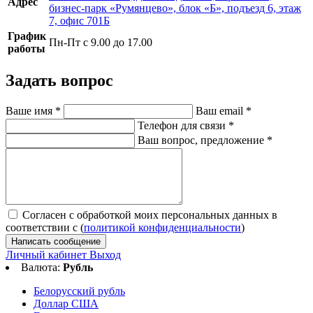
Адрес
бизнес-парк «Румянцево», блок «Б», подъезд 6, этаж
7, офис 701Б
График
Пн-Пт с 9.00 до 17.00
работы
Задать вопрос
Ваше имя
*
Ваш email
*
Телефон для связи
*
Ваш вопрос, предложение
*
Согласен с обработкой моих персональных данных в
соответствии с (
политикой конфиденциальности
)
Написать сообщение
Личный кабинет
Выход
Валюта:
Рубль
Белорусский рубль
Доллар США