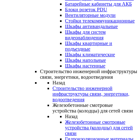
Батарейные кабинеты для АКБ
Блоки розеток PDU
Вентиляторные модули
Стойки телекоммуникационные
Шкафы антивандальные
Шкафы для систем
видеонаблюдения
Шкафы квартирные и
подъездные
Шкафы климатические
Шкафы напольные
Шкафы настенные
Строительство инженерной инфраструктуры
связи, энергетики, водоотведения
Назад
Строительство инженерной
инфраструктуры связи, энергетики,
водоотведения
Железобетонные смотровые
устройства (колодцы) для сетей связи
Назад
Железобетонные смотровые
устройства (колодцы) для сетей
связи
Гидроизоляционные материалы