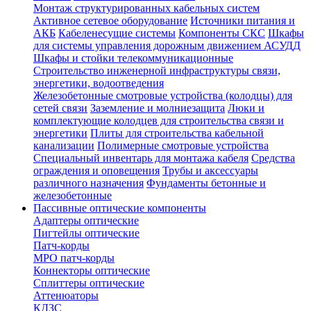
Монтаж структурированных кабельных систем
Активное сетевое оборудование
Источники питания и
АКБ
Кабеленесущие системы
Компоненты СКС
Шкафы
для системы управления дорожным движением АСУДД
Шкафы и стойки телекоммуникационные
Строительство инженерной инфраструктуры связи,
энергетики, водоотведения
Железобетонные смотровые устройства (колодцы) для
сетей связи
Заземление и молниезащита
Люки и
комплектующие колодцев для строительства связи и
энергетики
Плиты для строительства кабельной
канализации
Полимерные смотровые устройства
Специальный инвентарь для монтажа кабеля
Средства
ограждения и оповещения
Трубы и аксессуары
различного назначения
Фундаменты бетонные и
железобетонные
Пассивные оптические компоненты
Адаптеры оптические
Пигтейлы оптические
Патч-корды
MPO патч-корды
Коннекторы оптические
Сплиттеры оптические
Аттенюаторы
КДЗС