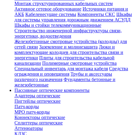
Монтаж структурированных кабельных систем
Активное сетевое оборудование
Источники питания и
АКБ
Кабеленесущие системы
Компоненты СКС
Шкафы
для системы управления дорожным движением АСУДД
Шкафы и стойки телекоммуникационные
Строительство инженерной инфраструктуры связи,
энергетики, водоотведения
Железобетонные смотровые устройства (колодцы) для
сетей связи
Заземление и молниезащита
Люки и
комплектующие колодцев для строительства связи и
энергетики
Плиты для строительства кабельной
канализации
Полимерные смотровые устройства
Специальный инвентарь для монтажа кабеля
Средства
ограждения и оповещения
Трубы и аксессуары
различного назначения
Фундаменты бетонные и
железобетонные
Пассивные оптические компоненты
Адаптеры оптические
Пигтейлы оптические
Патч-корды
MPO патч-корды
Коннекторы оптические
Сплиттеры оптические
Аттенюаторы
КДЗС