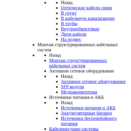
Назад
Оптические кабели связи
В грунт
В кабельную канализацию
В трубы
Внутриобъектовые
Дроп-кабели
На подвес
Монтаж структурированных кабельных
систем
Назад
Монтаж структурированных
кабельных систем
Активное сетевое оборудование
Назад
Активное сетевое оборудование
SFP модули
Медиаконвертеры
Источники питания и АКБ
Назад
Источники питания и АКБ
Аккумуляторные батареи
Источники бесперебойного
питания
Кабеленесущие системы