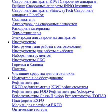
Сварочные аппараты KIWI
Сварочные аппараты
Fujikura
Сварочные аппараты INNO Instrument
Сварочные аппараты ShinewayTech
Cварочные
аппараты FiberFox
Скалыватели
Аксессуары для сварочных аппаратов
Расходные материалы
Термострипперы
Электроды для сварочных аппаратов
Инструменты
Инструмент для работы с оптоволокном
Инструменты для работы с кабелем
Наборы инструментов
Инструменты СКС
Горелки и балоны
Палатки
Чистящие средства для оптоволокна
Измерительное оборудование
Рефлектометры
EXFO рефлектометры
KIWI рефлектометры
Рефлектометры FOD
Рефлектометры Yokogawa
Рефлектометры Связь Прибор
Рефлектометры ТОПАЗ
Платформы EXFO
Модули для платформ EXFO
Оптические тестеры