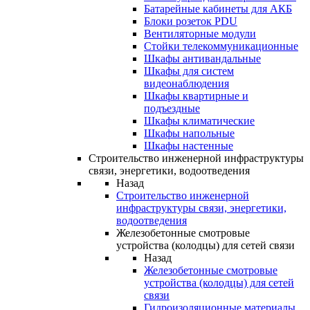
Батарейные кабинеты для АКБ
Блоки розеток PDU
Вентиляторные модули
Стойки телекоммуникационные
Шкафы антивандальные
Шкафы для систем
видеонаблюдения
Шкафы квартирные и
подъездные
Шкафы климатические
Шкафы напольные
Шкафы настенные
Строительство инженерной инфраструктуры
связи, энергетики, водоотведения
Назад
Строительство инженерной
инфраструктуры связи, энергетики,
водоотведения
Железобетонные смотровые
устройства (колодцы) для сетей связи
Назад
Железобетонные смотровые
устройства (колодцы) для сетей
связи
Гидроизоляционные материалы