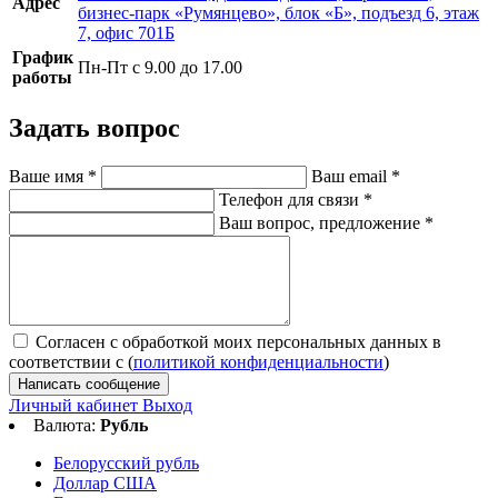
Адрес
бизнес-парк «Румянцево», блок «Б», подъезд 6, этаж
7, офис 701Б
График
Пн-Пт с 9.00 до 17.00
работы
Задать вопрос
Ваше имя
*
Ваш email
*
Телефон для связи
*
Ваш вопрос, предложение
*
Согласен с обработкой моих персональных данных в
соответствии с (
политикой конфиденциальности
)
Написать сообщение
Личный кабинет
Выход
Валюта:
Рубль
Белорусский рубль
Доллар США