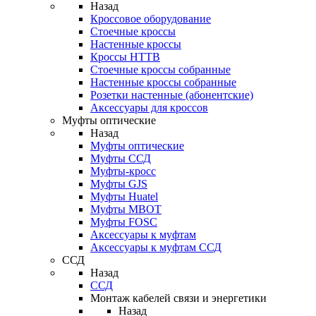
Назад
Кроссовое оборудование
Стоечные кроссы
Настенные кроссы
Кроссы HTTB
Стоечные кроссы собранные
Настенные кроссы собранные
Розетки настенные (абонентские)
Аксессуары для кроссов
Муфты оптические
Назад
Муфты оптические
Муфты ССД
Муфты-кросс
Муфты GJS
Муфты Huatel
Муфты МВОТ
Муфты FOSC
Аксессуары к муфтам
Аксессуары к муфтам ССД
ССД
Назад
ССД
Монтаж кабелей связи и энергетики
Назад