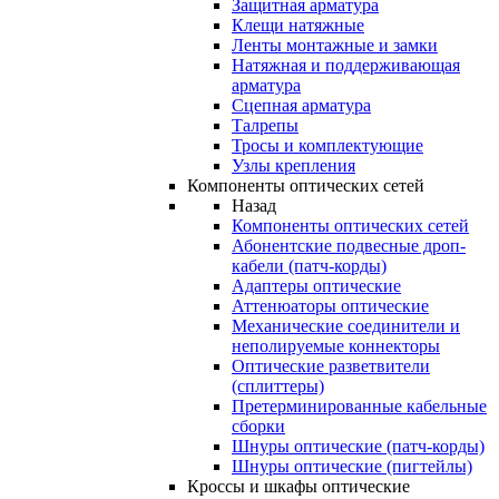
Защитная арматура
Клещи натяжные
Ленты монтажные и замки
Натяжная и поддерживающая
арматура
Сцепная арматура
Талрепы
Тросы и комплектующие
Узлы крепления
Компоненты оптических сетей
Назад
Компоненты оптических сетей
Абонентские подвесные дроп-
кабели (патч-корды)
Адаптеры оптические
Аттенюаторы оптические
Механические соединители и
неполируемые коннекторы
Оптические разветвители
(сплиттеры)
Претерминированные кабельные
сборки
Шнуры оптические (патч-корды)
Шнуры оптические (пигтейлы)
Кроссы и шкафы оптические