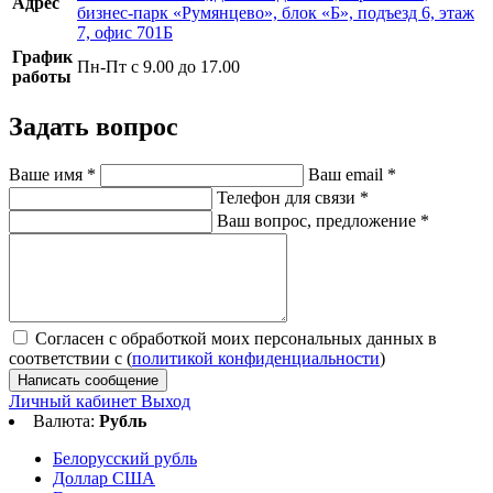
Адрес
бизнес-парк «Румянцево», блок «Б», подъезд 6, этаж
7, офис 701Б
График
Пн-Пт с 9.00 до 17.00
работы
Задать вопрос
Ваше имя
*
Ваш email
*
Телефон для связи
*
Ваш вопрос, предложение
*
Согласен с обработкой моих персональных данных в
соответствии с (
политикой конфиденциальности
)
Написать сообщение
Личный кабинет
Выход
Валюта:
Рубль
Белорусский рубль
Доллар США