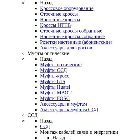
Назад
Кроссовое оборудование
Стоечные кроссы
Настенные кроссы
Кроссы HTTB
Стоечные кроссы собранные
Настенные кроссы собранные
Розетки настенные (абонентские)
Аксессуары для кроссов
Муфты оптические
Назад
Муфты оптические
Муфты ССД
Муфты-кросс
Муфты GJS
Муфты Huatel
Муфты МВОТ
Муфты FOSC
Аксессуары к муфтам
Аксессуары к муфтам ССД
ССД
Назад
ССД
Монтаж кабелей связи и энергетики
Назад