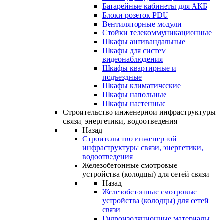
Батарейные кабинеты для АКБ
Блоки розеток PDU
Вентиляторные модули
Стойки телекоммуникационные
Шкафы антивандальные
Шкафы для систем
видеонаблюдения
Шкафы квартирные и
подъездные
Шкафы климатические
Шкафы напольные
Шкафы настенные
Строительство инженерной инфраструктуры
связи, энергетики, водоотведения
Назад
Строительство инженерной
инфраструктуры связи, энергетики,
водоотведения
Железобетонные смотровые
устройства (колодцы) для сетей связи
Назад
Железобетонные смотровые
устройства (колодцы) для сетей
связи
Гидроизоляционные материалы