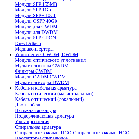
Модули SFP 155MB
Модули SFP 1Gb
Модули SFP+ 10Gb
Модули QSFP 40Gb
Модули для CWDM
Модули для DWDM
Модули SFP GPON
Direct Attach
Медиаконвертеры
Уплотнение: CWDM, DWDM
Модули оптического уплотнения
Мультиплексоры CWDM
Фильтры CWDM
Модули OADM CWDM
Мультиплексоры DWDM
Кабель и кабельная арматура
Кабель оптический (магистральный)
Кабель оптический (локальный)
Дроп кабель
Натяжная арматура
Поддерживающая арматура
Узлы крепления
Спиральная арматура
Спиральные зажимы ПСО
Спиральные зажимы НСО
Протекторы спиральные