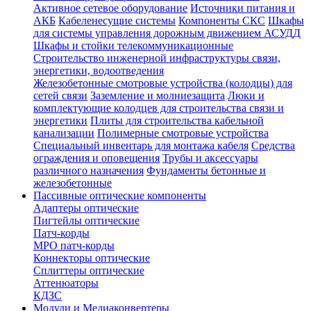
Активное сетевое оборудование
Источники питания и
АКБ
Кабеленесущие системы
Компоненты СКС
Шкафы
для системы управления дорожным движением АСУДД
Шкафы и стойки телекоммуникационные
Строительство инженерной инфраструктуры связи,
энергетики, водоотведения
Железобетонные смотровые устройства (колодцы) для
сетей связи
Заземление и молниезащита
Люки и
комплектующие колодцев для строительства связи и
энергетики
Плиты для строительства кабельной
канализации
Полимерные смотровые устройства
Специальный инвентарь для монтажа кабеля
Средства
ограждения и оповещения
Трубы и аксессуары
различного назначения
Фундаменты бетонные и
железобетонные
Пассивные оптические компоненты
Адаптеры оптические
Пигтейлы оптические
Патч-корды
MPO патч-корды
Коннекторы оптические
Сплиттеры оптические
Аттенюаторы
КДЗС
Модули и Медиаконвертеры