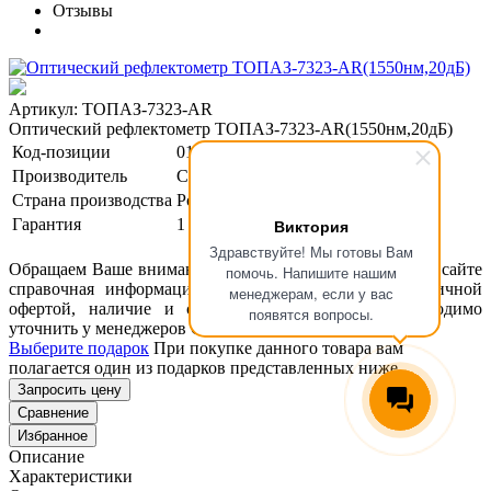
Отзывы
Артикул: ТОПАЗ-7323-AR
Оптический рефлектометр ТОПАЗ-7323-AR(1550нм,20дБ)
Код-позиции
01-00124781
Производитель
Связь Сервис
Страна производства
Россия
Гарантия
1 год
Виктория
Здравствуйте! Мы готовы Вам
Обращаем Ваше внимание, что размещенная на данном сайте
помочь. Напишите нашим
справочная информация о товарах не является публичной
менеджерам, если у вас
офертой, наличие и стоимость оборудования необходимо
появятся вопросы.
уточнить у менеджеров ООО "Концепт Технологии".
Выберите подарок
При покупке данного товара вам
полагается один из подарков представленных ниже
Запросить цену
Сравнение
Избранное
Описание
Характеристики