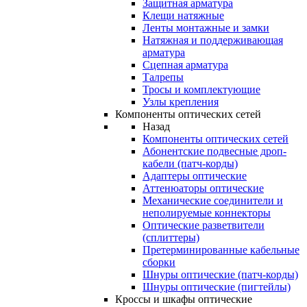
Защитная арматура
Клещи натяжные
Ленты монтажные и замки
Натяжная и поддерживающая
арматура
Сцепная арматура
Талрепы
Тросы и комплектующие
Узлы крепления
Компоненты оптических сетей
Назад
Компоненты оптических сетей
Абонентские подвесные дроп-
кабели (патч-корды)
Адаптеры оптические
Аттенюаторы оптические
Механические соединители и
неполируемые коннекторы
Оптические разветвители
(сплиттеры)
Претерминированные кабельные
сборки
Шнуры оптические (патч-корды)
Шнуры оптические (пигтейлы)
Кроссы и шкафы оптические