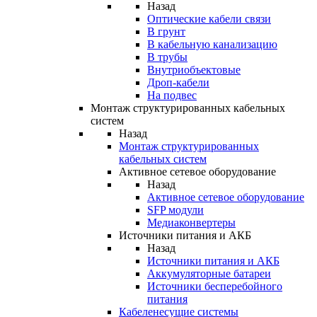
Назад
Оптические кабели связи
В грунт
В кабельную канализацию
В трубы
Внутриобъектовые
Дроп-кабели
На подвес
Монтаж структурированных кабельных
систем
Назад
Монтаж структурированных
кабельных систем
Активное сетевое оборудование
Назад
Активное сетевое оборудование
SFP модули
Медиаконвертеры
Источники питания и АКБ
Назад
Источники питания и АКБ
Аккумуляторные батареи
Источники бесперебойного
питания
Кабеленесущие системы