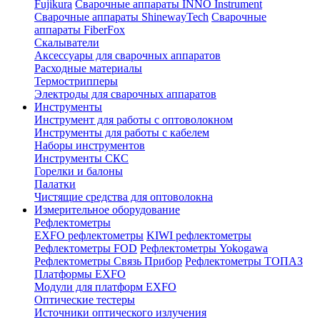
Fujikura
Сварочные аппараты INNO Instrument
Сварочные аппараты ShinewayTech
Cварочные
аппараты FiberFox
Скалыватели
Аксессуары для сварочных аппаратов
Расходные материалы
Термострипперы
Электроды для сварочных аппаратов
Инструменты
Инструмент для работы с оптоволокном
Инструменты для работы с кабелем
Наборы инструментов
Инструменты СКС
Горелки и балоны
Палатки
Чистящие средства для оптоволокна
Измерительное оборудование
Рефлектометры
EXFO рефлектометры
KIWI рефлектометры
Рефлектометры FOD
Рефлектометры Yokogawa
Рефлектометры Связь Прибор
Рефлектометры ТОПАЗ
Платформы EXFO
Модули для платформ EXFO
Оптические тестеры
Источники оптического излучения