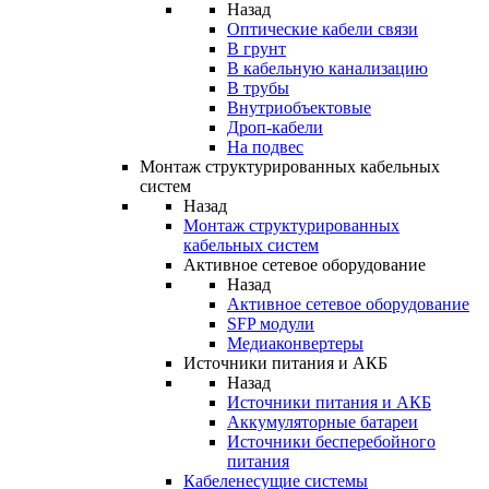
Назад
Оптические кабели связи
В грунт
В кабельную канализацию
В трубы
Внутриобъектовые
Дроп-кабели
На подвес
Монтаж структурированных кабельных
систем
Назад
Монтаж структурированных
кабельных систем
Активное сетевое оборудование
Назад
Активное сетевое оборудование
SFP модули
Медиаконвертеры
Источники питания и АКБ
Назад
Источники питания и АКБ
Аккумуляторные батареи
Источники бесперебойного
питания
Кабеленесущие системы