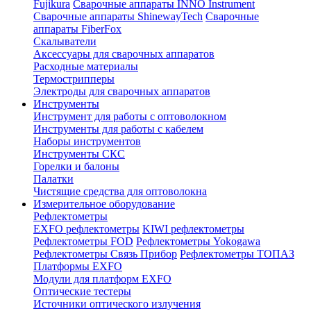
Fujikura
Сварочные аппараты INNO Instrument
Сварочные аппараты ShinewayTech
Cварочные
аппараты FiberFox
Скалыватели
Аксессуары для сварочных аппаратов
Расходные материалы
Термострипперы
Электроды для сварочных аппаратов
Инструменты
Инструмент для работы с оптоволокном
Инструменты для работы с кабелем
Наборы инструментов
Инструменты СКС
Горелки и балоны
Палатки
Чистящие средства для оптоволокна
Измерительное оборудование
Рефлектометры
EXFO рефлектометры
KIWI рефлектометры
Рефлектометры FOD
Рефлектометры Yokogawa
Рефлектометры Связь Прибор
Рефлектометры ТОПАЗ
Платформы EXFO
Модули для платформ EXFO
Оптические тестеры
Источники оптического излучения