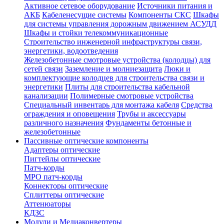
Активное сетевое оборудование
Источники питания и
АКБ
Кабеленесущие системы
Компоненты СКС
Шкафы
для системы управления дорожным движением АСУДД
Шкафы и стойки телекоммуникационные
Строительство инженерной инфраструктуры связи,
энергетики, водоотведения
Железобетонные смотровые устройства (колодцы) для
сетей связи
Заземление и молниезащита
Люки и
комплектующие колодцев для строительства связи и
энергетики
Плиты для строительства кабельной
канализации
Полимерные смотровые устройства
Специальный инвентарь для монтажа кабеля
Средства
ограждения и оповещения
Трубы и аксессуары
различного назначения
Фундаменты бетонные и
железобетонные
Пассивные оптические компоненты
Адаптеры оптические
Пигтейлы оптические
Патч-корды
MPO патч-корды
Коннекторы оптические
Сплиттеры оптические
Аттенюаторы
КДЗС
Модули и Медиаконвертеры