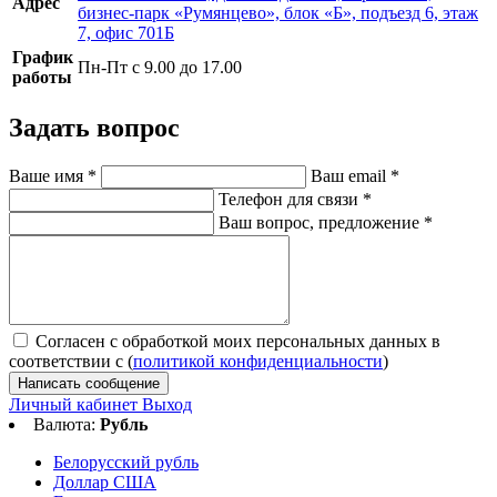
Адрес
бизнес-парк «Румянцево», блок «Б», подъезд 6, этаж
7, офис 701Б
График
Пн-Пт с 9.00 до 17.00
работы
Задать вопрос
Ваше имя
*
Ваш email
*
Телефон для связи
*
Ваш вопрос, предложение
*
Согласен с обработкой моих персональных данных в
соответствии с (
политикой конфиденциальности
)
Написать сообщение
Личный кабинет
Выход
Валюта:
Рубль
Белорусский рубль
Доллар США