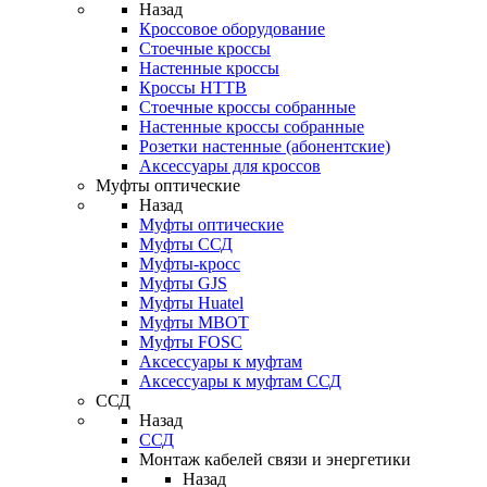
Назад
Кроссовое оборудование
Стоечные кроссы
Настенные кроссы
Кроссы HTTB
Стоечные кроссы собранные
Настенные кроссы собранные
Розетки настенные (абонентские)
Аксессуары для кроссов
Муфты оптические
Назад
Муфты оптические
Муфты ССД
Муфты-кросс
Муфты GJS
Муфты Huatel
Муфты МВОТ
Муфты FOSC
Аксессуары к муфтам
Аксессуары к муфтам ССД
ССД
Назад
ССД
Монтаж кабелей связи и энергетики
Назад