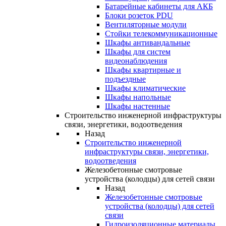
Батарейные кабинеты для АКБ
Блоки розеток PDU
Вентиляторные модули
Стойки телекоммуникационные
Шкафы антивандальные
Шкафы для систем
видеонаблюдения
Шкафы квартирные и
подъездные
Шкафы климатические
Шкафы напольные
Шкафы настенные
Строительство инженерной инфраструктуры
связи, энергетики, водоотведения
Назад
Строительство инженерной
инфраструктуры связи, энергетики,
водоотведения
Железобетонные смотровые
устройства (колодцы) для сетей связи
Назад
Железобетонные смотровые
устройства (колодцы) для сетей
связи
Гидроизоляционные материалы