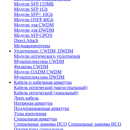
Модули SFP 155MB
Модули SFP 1Gb
Модули SFP+ 10Gb
Модули QSFP 40Gb
Модули для CWDM
Модули для DWDM
Модули SFP GPON
Direct Attach
Медиаконвертеры
Уплотнение: CWDM, DWDM
Модули оптического уплотнения
Мультиплексоры CWDM
Фильтры CWDM
Модули OADM CWDM
Мультиплексоры DWDM
Кабель и кабельная арматура
Кабель оптический (магистральный)
Кабель оптический (локальный)
Дроп кабель
Натяжная арматура
Поддерживающая арматура
Узлы крепления
Спиральная арматура
Спиральные зажимы ПСО
Спиральные зажимы НСО
Протекторы спиральные