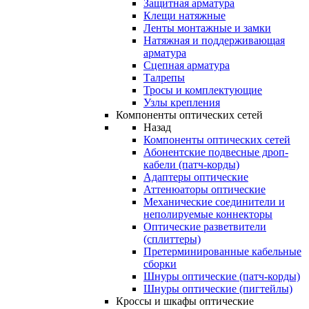
Защитная арматура
Клещи натяжные
Ленты монтажные и замки
Натяжная и поддерживающая
арматура
Сцепная арматура
Талрепы
Тросы и комплектующие
Узлы крепления
Компоненты оптических сетей
Назад
Компоненты оптических сетей
Абонентские подвесные дроп-
кабели (патч-корды)
Адаптеры оптические
Аттенюаторы оптические
Механические соединители и
неполируемые коннекторы
Оптические разветвители
(сплиттеры)
Претерминированные кабельные
сборки
Шнуры оптические (патч-корды)
Шнуры оптические (пигтейлы)
Кроссы и шкафы оптические