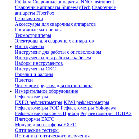
Fujikura
Сварочные аппараты INNO Instrument
Сварочные аппараты ShinewayTech
Cварочные
аппараты FiberFox
Скалыватели
Аксессуары для сварочных аппаратов
Расходные материалы
Термострипперы
Электроды для сварочных аппаратов
Инструменты
Инструмент для работы с оптоволокном
Инструменты для работы с кабелем
Наборы инструментов
Инструменты СКС
Горелки и балоны
Палатки
Чистящие средства для оптоволокна
Измерительное оборудование
Рефлектометры
EXFO рефлектометры
KIWI рефлектометры
Рефлектометры FOD
Рефлектометры Yokogawa
Рефлектометры Связь Прибор
Рефлектометры ТОПАЗ
Платформы EXFO
Модули для платформ EXFO
Оптические тестеры
Источники оптического излучения