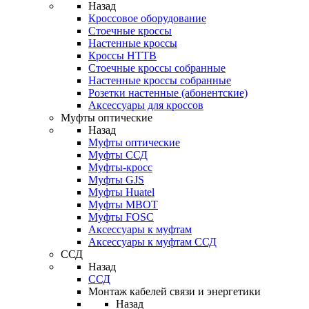
Назад
Кроссовое оборудование
Стоечные кроссы
Настенные кроссы
Кроссы HTTB
Стоечные кроссы собранные
Настенные кроссы собранные
Розетки настенные (абонентские)
Аксессуары для кроссов
Муфты оптические
Назад
Муфты оптические
Муфты ССД
Муфты-кросс
Муфты GJS
Муфты Huatel
Муфты МВОТ
Муфты FOSC
Аксессуары к муфтам
Аксессуары к муфтам ССД
ССД
Назад
ССД
Монтаж кабелей связи и энергетики
Назад