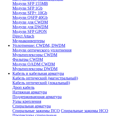
Модули SFP 155MB
Модули SFP 1Gb
Модули SFP+ 10Gb
Модули QSFP 40Gb
Модули для CWDM
Модули для DWDM
Модули SFP GPON
Direct Attach
Медиаконвертеры
Уплотнение: CWDM, DWDM
Модули оптического уплотнения
Мультиплексоры CWDM
Фильтры CWDM
Модули OADM CWDM
Мультиплексоры DWDM
Кабель и кабельная арматура
Кабель оптический (магистральный)
Кабель оптический (локальный)
Дроп кабель
Натяжная арматура
Поддерживающая арматура
Узлы крепления
Спиральная арматура
Спиральные зажимы ПСО
Спиральные зажимы НСО
Протекторы спиральные