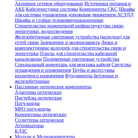
Активное сетевое оборудование
Источники питания и
АКБ
Кабеленесущие системы
Компоненты СКС
Шкафы
для системы управления дорожным движением АСУДД
Шкафы и стойки телекоммуникационные
Строительство инженерной инфраструктуры связи,
энергетики, водоотведения
Железобетонные смотровые устройства (колодцы) для
сетей связи
Заземление и молниезащита
Люки и
комплектующие колодцев для строительства связи и
энергетики
Плиты для строительства кабельной
канализации
Полимерные смотровые устройства
Специальный инвентарь для монтажа кабеля
Средства
ограждения и оповещения
Трубы и аксессуары
различного назначения
Фундаменты бетонные и
железобетонные
Пассивные оптические компоненты
Адаптеры оптические
Пигтейлы оптические
Патч-корды
MPO патч-корды
Коннекторы оптические
Сплиттеры оптические
Аттенюаторы
КДЗС
Модули и Медиаконвертеры