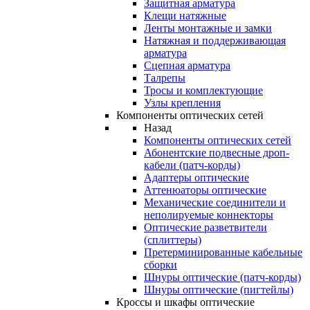
Защитная арматура
Клещи натяжные
Ленты монтажные и замки
Натяжная и поддерживающая
арматура
Сцепная арматура
Талрепы
Тросы и комплектующие
Узлы крепления
Компоненты оптических сетей
Назад
Компоненты оптических сетей
Абонентские подвесные дроп-
кабели (патч-корды)
Адаптеры оптические
Аттенюаторы оптические
Механические соединители и
неполируемые коннекторы
Оптические разветвители
(сплиттеры)
Претерминированные кабельные
сборки
Шнуры оптические (патч-корды)
Шнуры оптические (пигтейлы)
Кроссы и шкафы оптические