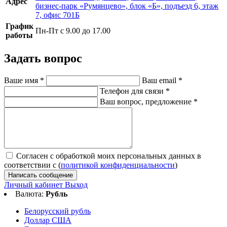
Адрес
бизнес-парк «Румянцево», блок «Б», подъезд 6, этаж
7, офис 701Б
График
Пн-Пт с 9.00 до 17.00
работы
Задать вопрос
Ваше имя
*
Ваш email
*
Телефон для связи
*
Ваш вопрос, предложение
*
Согласен с обработкой моих персональных данных в
соответствии с (
политикой конфиденциальности
)
Написать сообщение
Личный кабинет
Выход
Валюта:
Рубль
Белорусский рубль
Доллар США