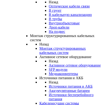
Назад
Оптические кабели связи
В грунт
В кабельную канализацию
В трубы
Внутриобъектовые
Дроп-кабели
На подвес
Монтаж структурированных кабельных
систем
Назад
Монтаж структурированных
кабельных систем
Активное сетевое оборудование
Назад
Активное сетевое оборудование
SFP модули
Медиаконвертеры
Источники питания и АКБ
Назад
Источники питания и АКБ
Аккумуляторные батареи
Источники бесперебойного
питания
Кабеленесущие системы