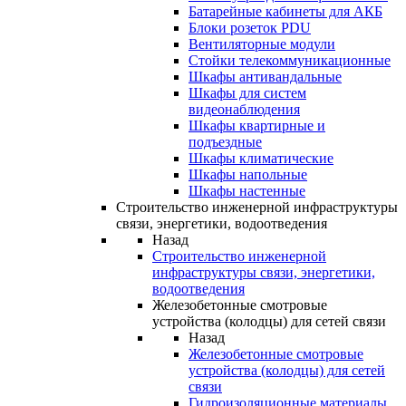
Батарейные кабинеты для АКБ
Блоки розеток PDU
Вентиляторные модули
Стойки телекоммуникационные
Шкафы антивандальные
Шкафы для систем
видеонаблюдения
Шкафы квартирные и
подъездные
Шкафы климатические
Шкафы напольные
Шкафы настенные
Строительство инженерной инфраструктуры
связи, энергетики, водоотведения
Назад
Строительство инженерной
инфраструктуры связи, энергетики,
водоотведения
Железобетонные смотровые
устройства (колодцы) для сетей связи
Назад
Железобетонные смотровые
устройства (колодцы) для сетей
связи
Гидроизоляционные материалы