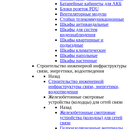
Батарейные кабинеты для АКБ
Блоки розеток PDU
Вентиляторные модули
Стойки телекоммуникационные
Шкафы антивандальные
Шкафы для систем
видеонаблюдения
Шкафы квартирные и
подъездные
Шкафы климатические
Шкафы напольные
Шкафы настенные
Строительство инженерной инфраструктуры
связи, энергетики, водоотведения
Назад
Строительство инженерной
инфраструктуры связи, энергетики,
водоотведения
Железобетонные смотровые
устройства (колодцы) для сетей связи
Назад
Железобетонные смотровые
устройства (колодцы) для сетей
связи
Гидроизоляционные материалы