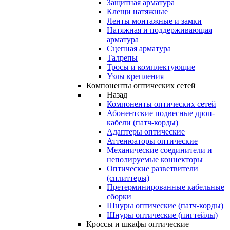
Защитная арматура
Клещи натяжные
Ленты монтажные и замки
Натяжная и поддерживающая
арматура
Сцепная арматура
Талрепы
Тросы и комплектующие
Узлы крепления
Компоненты оптических сетей
Назад
Компоненты оптических сетей
Абонентские подвесные дроп-
кабели (патч-корды)
Адаптеры оптические
Аттенюаторы оптические
Механические соединители и
неполируемые коннекторы
Оптические разветвители
(сплиттеры)
Претерминированные кабельные
сборки
Шнуры оптические (патч-корды)
Шнуры оптические (пигтейлы)
Кроссы и шкафы оптические