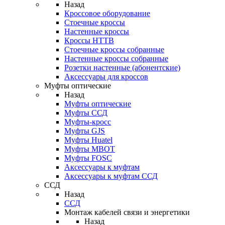
Назад
Кроссовое оборудование
Стоечные кроссы
Настенные кроссы
Кроссы HTTB
Стоечные кроссы собранные
Настенные кроссы собранные
Розетки настенные (абонентские)
Аксессуары для кроссов
Муфты оптические
Назад
Муфты оптические
Муфты ССД
Муфты-кросс
Муфты GJS
Муфты Huatel
Муфты МВОТ
Муфты FOSC
Аксессуары к муфтам
Аксессуары к муфтам ССД
ССД
Назад
ССД
Монтаж кабелей связи и энергетики
Назад