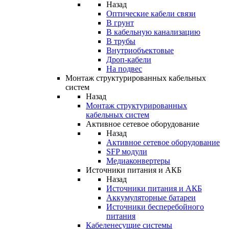
Назад
Оптические кабели связи
В грунт
В кабельную канализацию
В трубы
Внутриобъектовые
Дроп-кабели
На подвес
Монтаж структурированных кабельных
систем
Назад
Монтаж структурированных
кабельных систем
Активное сетевое оборудование
Назад
Активное сетевое оборудование
SFP модули
Медиаконвертеры
Источники питания и АКБ
Назад
Источники питания и АКБ
Аккумуляторные батареи
Источники бесперебойного
питания
Кабеленесущие системы