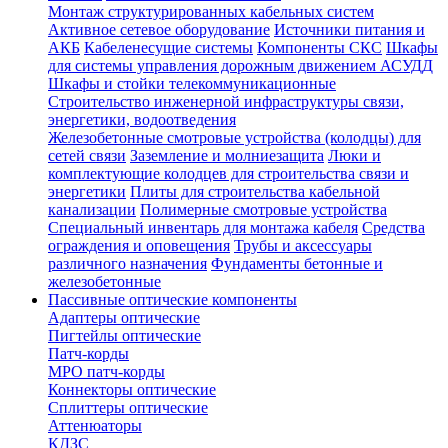
Монтаж структурированных кабельных систем
Активное сетевое оборудование
Источники питания и
АКБ
Кабеленесущие системы
Компоненты СКС
Шкафы
для системы управления дорожным движением АСУДД
Шкафы и стойки телекоммуникационные
Строительство инженерной инфраструктуры связи,
энергетики, водоотведения
Железобетонные смотровые устройства (колодцы) для
сетей связи
Заземление и молниезащита
Люки и
комплектующие колодцев для строительства связи и
энергетики
Плиты для строительства кабельной
канализации
Полимерные смотровые устройства
Специальный инвентарь для монтажа кабеля
Средства
ограждения и оповещения
Трубы и аксессуары
различного назначения
Фундаменты бетонные и
железобетонные
Пассивные оптические компоненты
Адаптеры оптические
Пигтейлы оптические
Патч-корды
MPO патч-корды
Коннекторы оптические
Сплиттеры оптические
Аттенюаторы
КДЗС