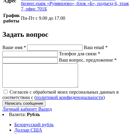
Адрес
бизнес-парк «Румянцево», блок «Б», подъезд 6, этаж
7, офис 701Б
График
Пн-Пт с 9.00 до 17.00
работы
Задать вопрос
Ваше имя
*
Ваш email
*
Телефон для связи
*
Ваш вопрос, предложение
*
Согласен с обработкой моих персональных данных в
соответствии с (
политикой конфиденциальности
)
Написать сообщение
Личный кабинет
Выход
Валюта:
Рубль
Белорусский рубль
Доллар США