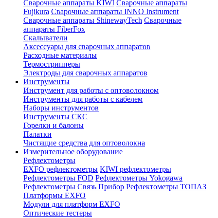
Сварочные аппараты KIWI
Сварочные аппараты
Fujikura
Сварочные аппараты INNO Instrument
Сварочные аппараты ShinewayTech
Cварочные
аппараты FiberFox
Скалыватели
Аксессуары для сварочных аппаратов
Расходные материалы
Термострипперы
Электроды для сварочных аппаратов
Инструменты
Инструмент для работы с оптоволокном
Инструменты для работы с кабелем
Наборы инструментов
Инструменты СКС
Горелки и балоны
Палатки
Чистящие средства для оптоволокна
Измерительное оборудование
Рефлектометры
EXFO рефлектометры
KIWI рефлектометры
Рефлектометры FOD
Рефлектометры Yokogawa
Рефлектометры Связь Прибор
Рефлектометры ТОПАЗ
Платформы EXFO
Модули для платформ EXFO
Оптические тестеры