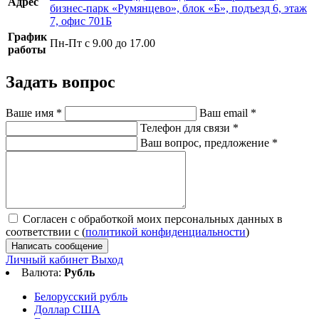
Адрес
бизнес-парк «Румянцево», блок «Б», подъезд 6, этаж
7, офис 701Б
График
Пн-Пт с 9.00 до 17.00
работы
Задать вопрос
Ваше имя
*
Ваш email
*
Телефон для связи
*
Ваш вопрос, предложение
*
Согласен с обработкой моих персональных данных в
соответствии с (
политикой конфиденциальности
)
Написать сообщение
Личный кабинет
Выход
Валюта:
Рубль
Белорусский рубль
Доллар США