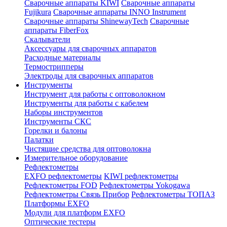
Сварочные аппараты KIWI
Сварочные аппараты
Fujikura
Сварочные аппараты INNO Instrument
Сварочные аппараты ShinewayTech
Cварочные
аппараты FiberFox
Скалыватели
Аксессуары для сварочных аппаратов
Расходные материалы
Термострипперы
Электроды для сварочных аппаратов
Инструменты
Инструмент для работы с оптоволокном
Инструменты для работы с кабелем
Наборы инструментов
Инструменты СКС
Горелки и балоны
Палатки
Чистящие средства для оптоволокна
Измерительное оборудование
Рефлектометры
EXFO рефлектометры
KIWI рефлектометры
Рефлектометры FOD
Рефлектометры Yokogawa
Рефлектометры Связь Прибор
Рефлектометры ТОПАЗ
Платформы EXFO
Модули для платформ EXFO
Оптические тестеры