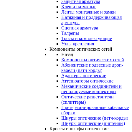
Защитная арматура
Клещи натяжные
Ленты монтажные и замки
Натяжная и поддерживающая
арматура
Сцепная арматура
Талрепы
Тросы и комплектующие
Узлы крепления
Компоненты оптических сетей
Назад
Компоненты оптических сетей
Абонентские подвесные дроп-
кабели (патч-корды)
Адаптеры оптические
Аттенюаторы оптические
Механические соединители и
неполируемые коннекторы
Оптические разветвители
(сплиттеры)
Претерминированные кабельные
сборки
Шнуры оптические (патч-корды)
Шнуры оптические (пигтейлы)
Кроссы и шкафы оптические