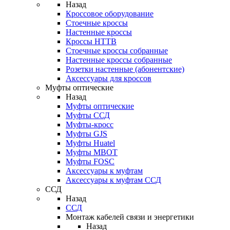
Назад
Кроссовое оборудование
Стоечные кроссы
Настенные кроссы
Кроссы HTTB
Стоечные кроссы собранные
Настенные кроссы собранные
Розетки настенные (абонентские)
Аксессуары для кроссов
Муфты оптические
Назад
Муфты оптические
Муфты ССД
Муфты-кросс
Муфты GJS
Муфты Huatel
Муфты МВОТ
Муфты FOSC
Аксессуары к муфтам
Аксессуары к муфтам ССД
ССД
Назад
ССД
Монтаж кабелей связи и энергетики
Назад