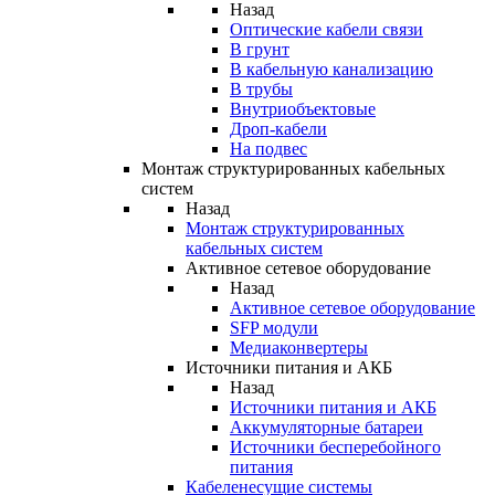
Назад
Оптические кабели связи
В грунт
В кабельную канализацию
В трубы
Внутриобъектовые
Дроп-кабели
На подвес
Монтаж структурированных кабельных
систем
Назад
Монтаж структурированных
кабельных систем
Активное сетевое оборудование
Назад
Активное сетевое оборудование
SFP модули
Медиаконвертеры
Источники питания и АКБ
Назад
Источники питания и АКБ
Аккумуляторные батареи
Источники бесперебойного
питания
Кабеленесущие системы