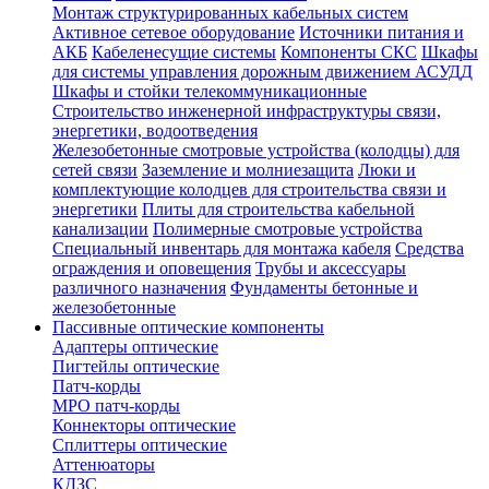
Монтаж структурированных кабельных систем
Активное сетевое оборудование
Источники питания и
АКБ
Кабеленесущие системы
Компоненты СКС
Шкафы
для системы управления дорожным движением АСУДД
Шкафы и стойки телекоммуникационные
Строительство инженерной инфраструктуры связи,
энергетики, водоотведения
Железобетонные смотровые устройства (колодцы) для
сетей связи
Заземление и молниезащита
Люки и
комплектующие колодцев для строительства связи и
энергетики
Плиты для строительства кабельной
канализации
Полимерные смотровые устройства
Специальный инвентарь для монтажа кабеля
Средства
ограждения и оповещения
Трубы и аксессуары
различного назначения
Фундаменты бетонные и
железобетонные
Пассивные оптические компоненты
Адаптеры оптические
Пигтейлы оптические
Патч-корды
MPO патч-корды
Коннекторы оптические
Сплиттеры оптические
Аттенюаторы
КДЗС