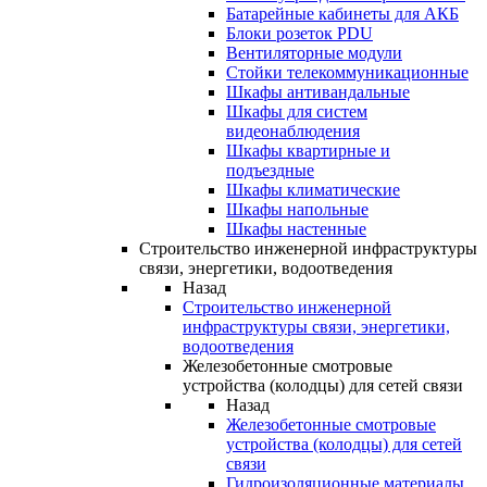
Батарейные кабинеты для АКБ
Блоки розеток PDU
Вентиляторные модули
Стойки телекоммуникационные
Шкафы антивандальные
Шкафы для систем
видеонаблюдения
Шкафы квартирные и
подъездные
Шкафы климатические
Шкафы напольные
Шкафы настенные
Строительство инженерной инфраструктуры
связи, энергетики, водоотведения
Назад
Строительство инженерной
инфраструктуры связи, энергетики,
водоотведения
Железобетонные смотровые
устройства (колодцы) для сетей связи
Назад
Железобетонные смотровые
устройства (колодцы) для сетей
связи
Гидроизоляционные материалы