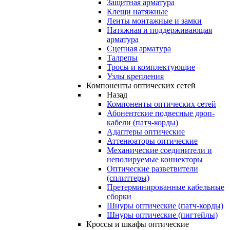
Защитная арматура
Клещи натяжные
Ленты монтажные и замки
Натяжная и поддерживающая
арматура
Сцепная арматура
Талрепы
Тросы и комплектующие
Узлы крепления
Компоненты оптических сетей
Назад
Компоненты оптических сетей
Абонентские подвесные дроп-
кабели (патч-корды)
Адаптеры оптические
Аттенюаторы оптические
Механические соединители и
неполируемые коннекторы
Оптические разветвители
(сплиттеры)
Претерминированные кабельные
сборки
Шнуры оптические (патч-корды)
Шнуры оптические (пигтейлы)
Кроссы и шкафы оптические