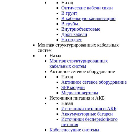
Назад
Оптические кабели связи
В грунт
В кабельную канализацию
В трубы
Внутриобъектовые
Дроп-кабели
На подвес
Монтаж структурированных кабельных
систем
Назад
Монтаж структурированных
кабельных систем
Активное сетевое оборудование
Назад
Активное сетевое оборудование
SFP модули
Медиаконвертеры
Источники питания и АКБ
Назад
Источники питания и АКБ
Аккумуляторные батареи
Источники бесперебойного
питания
Кабеленесущие системы