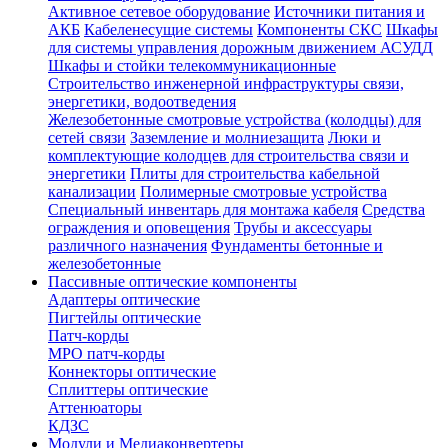
Активное сетевое оборудование
Источники питания и
АКБ
Кабеленесущие системы
Компоненты СКС
Шкафы
для системы управления дорожным движением АСУДД
Шкафы и стойки телекоммуникационные
Строительство инженерной инфраструктуры связи,
энергетики, водоотведения
Железобетонные смотровые устройства (колодцы) для
сетей связи
Заземление и молниезащита
Люки и
комплектующие колодцев для строительства связи и
энергетики
Плиты для строительства кабельной
канализации
Полимерные смотровые устройства
Специальный инвентарь для монтажа кабеля
Средства
ограждения и оповещения
Трубы и аксессуары
различного назначения
Фундаменты бетонные и
железобетонные
Пассивные оптические компоненты
Адаптеры оптические
Пигтейлы оптические
Патч-корды
MPO патч-корды
Коннекторы оптические
Сплиттеры оптические
Аттенюаторы
КДЗС
Модули и Медиаконвертеры