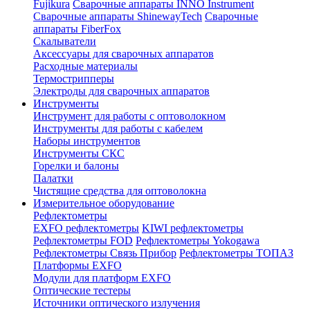
Fujikura
Сварочные аппараты INNO Instrument
Сварочные аппараты ShinewayTech
Cварочные
аппараты FiberFox
Скалыватели
Аксессуары для сварочных аппаратов
Расходные материалы
Термострипперы
Электроды для сварочных аппаратов
Инструменты
Инструмент для работы с оптоволокном
Инструменты для работы с кабелем
Наборы инструментов
Инструменты СКС
Горелки и балоны
Палатки
Чистящие средства для оптоволокна
Измерительное оборудование
Рефлектометры
EXFO рефлектометры
KIWI рефлектометры
Рефлектометры FOD
Рефлектометры Yokogawa
Рефлектометры Связь Прибор
Рефлектометры ТОПАЗ
Платформы EXFO
Модули для платформ EXFO
Оптические тестеры
Источники оптического излучения