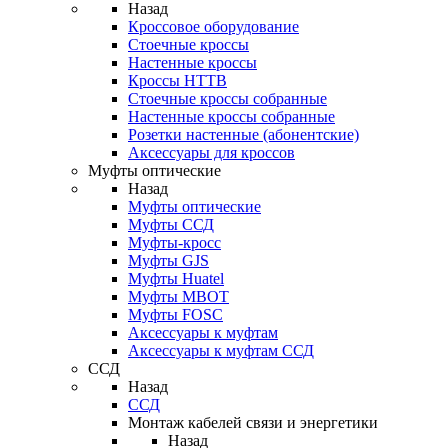
Назад
Кроссовое оборудование
Стоечные кроссы
Настенные кроссы
Кроссы HTTB
Стоечные кроссы собранные
Настенные кроссы собранные
Розетки настенные (абонентские)
Аксессуары для кроссов
Муфты оптические
Назад
Муфты оптические
Муфты ССД
Муфты-кросс
Муфты GJS
Муфты Huatel
Муфты МВОТ
Муфты FOSC
Аксессуары к муфтам
Аксессуары к муфтам ССД
ССД
Назад
ССД
Монтаж кабелей связи и энергетики
Назад