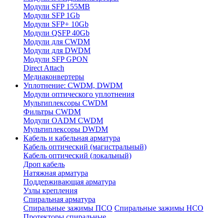
Модули SFP 155MB
Модули SFP 1Gb
Модули SFP+ 10Gb
Модули QSFP 40Gb
Модули для CWDM
Модули для DWDM
Модули SFP GPON
Direct Attach
Медиаконвертеры
Уплотнение: CWDM, DWDM
Модули оптического уплотнения
Мультиплексоры CWDM
Фильтры CWDM
Модули OADM CWDM
Мультиплексоры DWDM
Кабель и кабельная арматура
Кабель оптический (магистральный)
Кабель оптический (локальный)
Дроп кабель
Натяжная арматура
Поддерживающая арматура
Узлы крепления
Спиральная арматура
Спиральные зажимы ПСО
Спиральные зажимы НСО
Протекторы спиральные