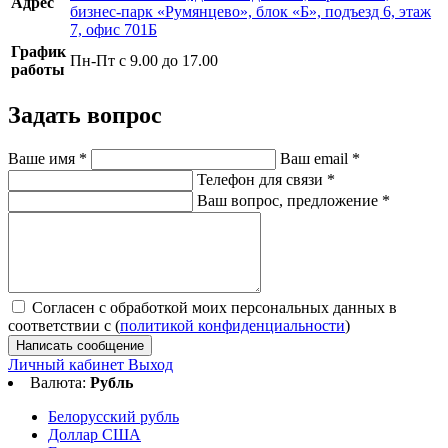
Адрес
бизнес-парк «Румянцево», блок «Б», подъезд 6, этаж
7, офис 701Б
График
Пн-Пт с 9.00 до 17.00
работы
Задать вопрос
Ваше имя
*
Ваш email
*
Телефон для связи
*
Ваш вопрос, предложение
*
Согласен с обработкой моих персональных данных в
соответствии с (
политикой конфиденциальности
)
Написать сообщение
Личный кабинет
Выход
Валюта:
Рубль
Белорусский рубль
Доллар США