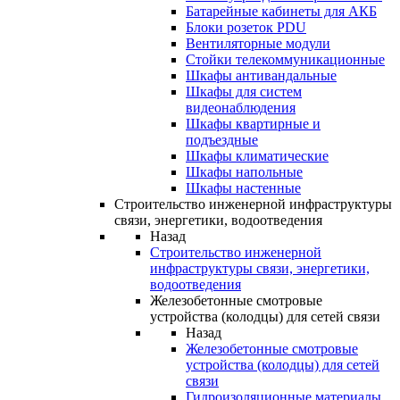
Батарейные кабинеты для АКБ
Блоки розеток PDU
Вентиляторные модули
Стойки телекоммуникационные
Шкафы антивандальные
Шкафы для систем
видеонаблюдения
Шкафы квартирные и
подъездные
Шкафы климатические
Шкафы напольные
Шкафы настенные
Строительство инженерной инфраструктуры
связи, энергетики, водоотведения
Назад
Строительство инженерной
инфраструктуры связи, энергетики,
водоотведения
Железобетонные смотровые
устройства (колодцы) для сетей связи
Назад
Железобетонные смотровые
устройства (колодцы) для сетей
связи
Гидроизоляционные материалы