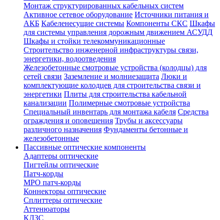
Монтаж структурированных кабельных систем
Активное сетевое оборудование
Источники питания и
АКБ
Кабеленесущие системы
Компоненты СКС
Шкафы
для системы управления дорожным движением АСУДД
Шкафы и стойки телекоммуникационные
Строительство инженерной инфраструктуры связи,
энергетики, водоотведения
Железобетонные смотровые устройства (колодцы) для
сетей связи
Заземление и молниезащита
Люки и
комплектующие колодцев для строительства связи и
энергетики
Плиты для строительства кабельной
канализации
Полимерные смотровые устройства
Специальный инвентарь для монтажа кабеля
Средства
ограждения и оповещения
Трубы и аксессуары
различного назначения
Фундаменты бетонные и
железобетонные
Пассивные оптические компоненты
Адаптеры оптические
Пигтейлы оптические
Патч-корды
MPO патч-корды
Коннекторы оптические
Сплиттеры оптические
Аттенюаторы
КДЗС