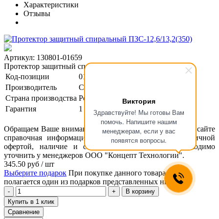
Характеристики
Отзывы
Артикул: 130801-01659
Протектор защитный спиральный ПЗС-12,6/13,2(350)
Код-позиции
01-00125054
Производитель
СвязьСтройДеталь
Страна производства
Россия
Виктория
Гарантия
1 год
Здравствуйте! Мы готовы Вам
помочь. Напишите нашим
Обращаем Ваше внимание, что размещенная на данном сайте
менеджерам, если у вас
справочная информация о товарах не является публичной
появятся вопросы.
офертой, наличие и стоимость оборудования необходимо
уточнить у менеджеров ООО "Концепт Технологии".
345.50
руб
/ шт
Выберите подарок
При покупке данного товара вам
полагается один из подарков представленных ниже
В корзину
Купить в 1 клик
Сравнение