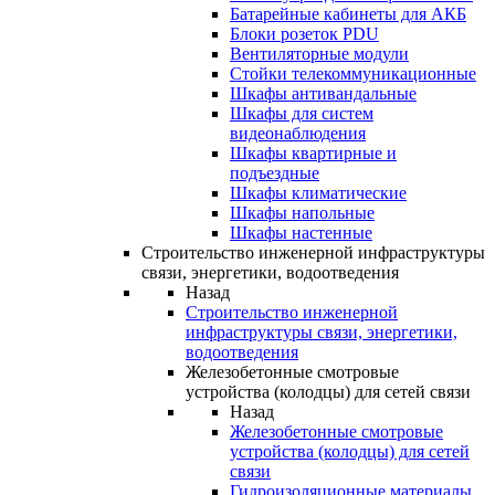
Батарейные кабинеты для АКБ
Блоки розеток PDU
Вентиляторные модули
Стойки телекоммуникационные
Шкафы антивандальные
Шкафы для систем
видеонаблюдения
Шкафы квартирные и
подъездные
Шкафы климатические
Шкафы напольные
Шкафы настенные
Строительство инженерной инфраструктуры
связи, энергетики, водоотведения
Назад
Строительство инженерной
инфраструктуры связи, энергетики,
водоотведения
Железобетонные смотровые
устройства (колодцы) для сетей связи
Назад
Железобетонные смотровые
устройства (колодцы) для сетей
связи
Гидроизоляционные материалы