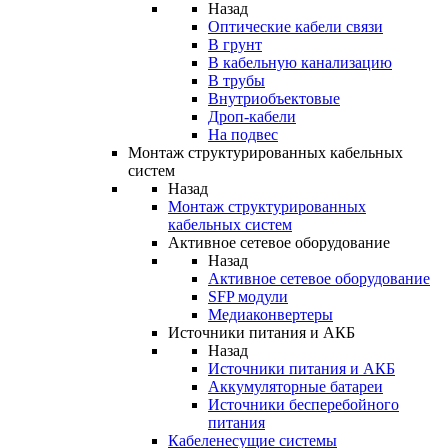
Назад
Оптические кабели связи
В грунт
В кабельную канализацию
В трубы
Внутриобъектовые
Дроп-кабели
На подвес
Монтаж структурированных кабельных
систем
Назад
Монтаж структурированных
кабельных систем
Активное сетевое оборудование
Назад
Активное сетевое оборудование
SFP модули
Медиаконвертеры
Источники питания и АКБ
Назад
Источники питания и АКБ
Аккумуляторные батареи
Источники бесперебойного
питания
Кабеленесущие системы