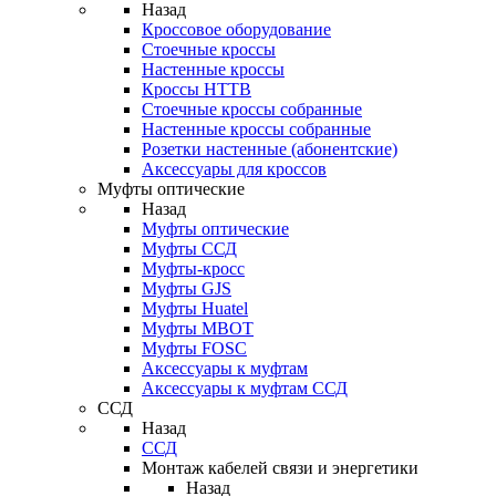
Назад
Кроссовое оборудование
Стоечные кроссы
Настенные кроссы
Кроссы HTTB
Стоечные кроссы собранные
Настенные кроссы собранные
Розетки настенные (абонентские)
Аксессуары для кроссов
Муфты оптические
Назад
Муфты оптические
Муфты ССД
Муфты-кросс
Муфты GJS
Муфты Huatel
Муфты МВОТ
Муфты FOSC
Аксессуары к муфтам
Аксессуары к муфтам ССД
ССД
Назад
ССД
Монтаж кабелей связи и энергетики
Назад