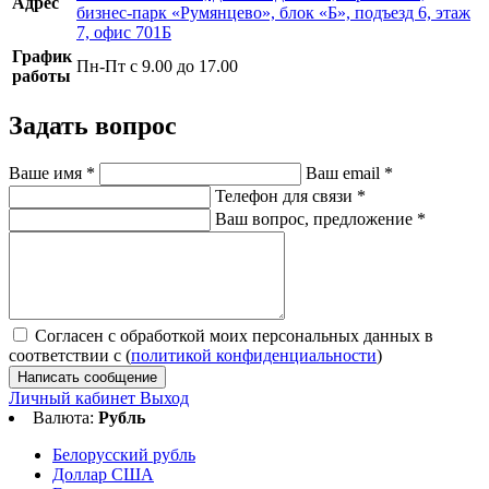
Адрес
бизнес-парк «Румянцево», блок «Б», подъезд 6, этаж
7, офис 701Б
График
Пн-Пт с 9.00 до 17.00
работы
Задать вопрос
Ваше имя
*
Ваш email
*
Телефон для связи
*
Ваш вопрос, предложение
*
Согласен с обработкой моих персональных данных в
соответствии с (
политикой конфиденциальности
)
Написать сообщение
Личный кабинет
Выход
Валюта:
Рубль
Белорусский рубль
Доллар США