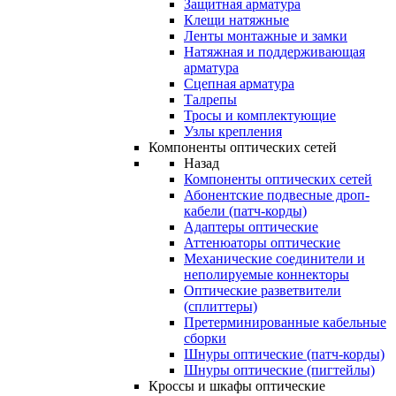
Защитная арматура
Клещи натяжные
Ленты монтажные и замки
Натяжная и поддерживающая
арматура
Сцепная арматура
Талрепы
Тросы и комплектующие
Узлы крепления
Компоненты оптических сетей
Назад
Компоненты оптических сетей
Абонентские подвесные дроп-
кабели (патч-корды)
Адаптеры оптические
Аттенюаторы оптические
Механические соединители и
неполируемые коннекторы
Оптические разветвители
(сплиттеры)
Претерминированные кабельные
сборки
Шнуры оптические (патч-корды)
Шнуры оптические (пигтейлы)
Кроссы и шкафы оптические