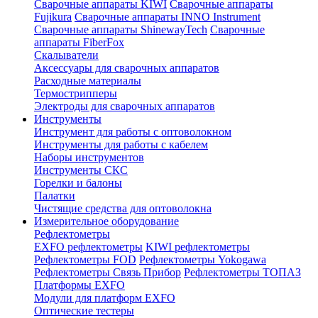
Сварочные аппараты KIWI
Сварочные аппараты
Fujikura
Сварочные аппараты INNO Instrument
Сварочные аппараты ShinewayTech
Cварочные
аппараты FiberFox
Скалыватели
Аксессуары для сварочных аппаратов
Расходные материалы
Термострипперы
Электроды для сварочных аппаратов
Инструменты
Инструмент для работы с оптоволокном
Инструменты для работы с кабелем
Наборы инструментов
Инструменты СКС
Горелки и балоны
Палатки
Чистящие средства для оптоволокна
Измерительное оборудование
Рефлектометры
EXFO рефлектометры
KIWI рефлектометры
Рефлектометры FOD
Рефлектометры Yokogawa
Рефлектометры Связь Прибор
Рефлектометры ТОПАЗ
Платформы EXFO
Модули для платформ EXFO
Оптические тестеры