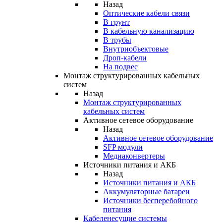
Назад
Оптические кабели связи
В грунт
В кабельную канализацию
В трубы
Внутриобъектовые
Дроп-кабели
На подвес
Монтаж структурированных кабельных
систем
Назад
Монтаж структурированных
кабельных систем
Активное сетевое оборудование
Назад
Активное сетевое оборудование
SFP модули
Медиаконвертеры
Источники питания и АКБ
Назад
Источники питания и АКБ
Аккумуляторные батареи
Источники бесперебойного
питания
Кабеленесущие системы