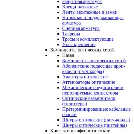
Защитная арматура
Клещи натяжные
Ленты монтажные и замки
Натяжная и поддерживающая
арматура
Сцепная арматура
Талрепы
Тросы и комплектующие
Узлы крепления
Компоненты оптических сетей
Назад
Компоненты оптических сетей
Абонентские подвесные дроп-
кабели (патч-корды)
Адаптеры оптические
Аттенюаторы оптические
Механические соединители и
неполируемые коннекторы
Оптические разветвители
(сплиттеры)
Претерминированные кабельные
сборки
Шнуры оптические (патч-корды)
Шнуры оптические (пигтейлы)
Кроссы и шкафы оптические