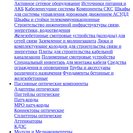
Активное сетевое оборудование
Источники питания и
АКБ
Кабеленесущие системы
Компоненты СКС
Шкафы
для системы управления дорожным движением АСУДД
Шкафы и стойки телекоммуникационные
Строительство инженерной инфраструктуры связи,
энергетики, водоотведения
Железобетонные смотровые устройства (колодцы) для
сетей связи
Заземление и молниезащита
Люки и
комплектующие колодцев для строительства связи и
энергетики
Плиты для строительства кабельной
канализации
Полимерные смотровые устройства
Специальный инвентарь для монтажа кабеля
Средства
ограждения и оповещения
Трубы и аксессуары
различного назначения
Фундаменты бетонные и
железобетонные
Пассивные оптические компоненты
Адаптеры оптические
Пигтейлы оптические
Патч-корды
MPO патч-корды
Коннекторы оптические
Сплиттеры оптические
Аттенюаторы
КДЗС
Модули и Медиаконвертеры