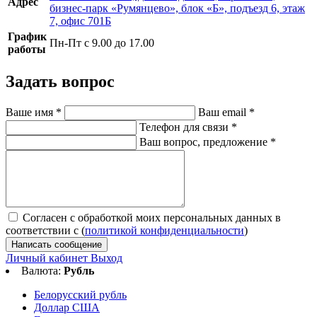
Адрес
бизнес-парк «Румянцево», блок «Б», подъезд 6, этаж
7, офис 701Б
График
Пн-Пт с 9.00 до 17.00
работы
Задать вопрос
Ваше имя
*
Ваш email
*
Телефон для связи
*
Ваш вопрос, предложение
*
Согласен с обработкой моих персональных данных в
соответствии с (
политикой конфиденциальности
)
Написать сообщение
Личный кабинет
Выход
Валюта:
Рубль
Белорусский рубль
Доллар США