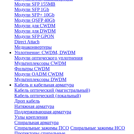
Модули SFP 155MB
Модули SFP 1Gb
Модули SFP+ 10Gb
Модули QSFP 40Gb
Модули для CWDM
Модули для DWDM
Модули SFP GPON
Direct Attach
Медиаконвертеры
Уплотнение: CWDM, DWDM
Модули оптического уплотнения
Мультиплексоры CWDM
Фильтры CWDM
Модули OADM CWDM
Мультиплексоры DWDM
Кабель и кабельная арматура
Кабель оптический (магистральный)
Кабель оптический (локальный)
Дроп кабель
Натяжная арматура
Поддерживающая арматура
Узлы крепления
Спиральная арматура
Спиральные зажимы ПСО
Спиральные зажимы НСО
Протекторы спиральные