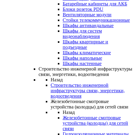
Батарейные кабинеты для АКБ
Блоки розеток PDU
Вентиляторные модули
Стойки телекоммуникационные
Шкафы антивандальные
Шкафы для систем
видеонаблюдения
Шкафы квартирные и
подъездные
Шкафы климатические
Шкафы напольные
Шкафы настенные
Строительство инженерной инфраструктуры
связи, энергетики, водоотведения
Назад
Строительство инженерной
инфраструктуры связи, энергетики,
водоотведения
Железобетонные смотровые
устройства (колодцы) для сетей связи
Назад
Железобетонные смотровые
устройства (колодцы) для сетей
связи
Гидроизоляционные материалы