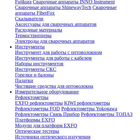
Fujikura
Сварочные аппараты INNO Instrument
Сварочные аппараты ShinewayTech
Cварочные
аппараты FiberFox
Скалыватели
Аксессуары для сварочных аппаратов
Расходные материалы
Термострипперы
Электроды для сварочных аппаратов
Инструменты
Инструмент для работы с оптоволокном
Инструменты для работы с кабелем
Наборы инструментов
Инструменты СКС
Горелки и балоны
Палатки
Чистящие средства для оптоволокна
Измерительное оборудование
Рефлектометры
EXFO рефлектометры
KIWI рефлектометры
Рефлектометры FOD
Рефлектометры Yokogawa
Рефлектометры Связь Прибор
Рефлектометры ТОПАЗ
Платформы EXFO
Модули для платформ EXFO
Оптические тестеры
Источники оптического излучения