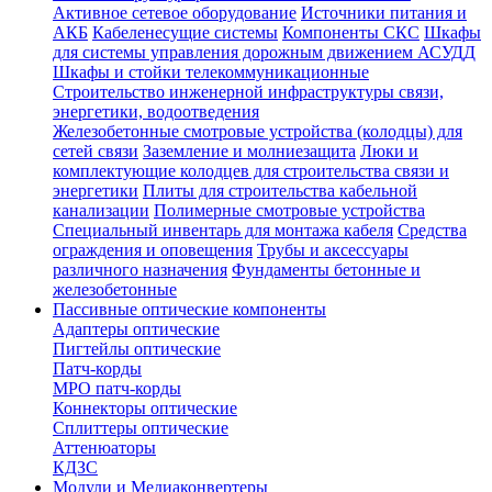
Активное сетевое оборудование
Источники питания и
АКБ
Кабеленесущие системы
Компоненты СКС
Шкафы
для системы управления дорожным движением АСУДД
Шкафы и стойки телекоммуникационные
Строительство инженерной инфраструктуры связи,
энергетики, водоотведения
Железобетонные смотровые устройства (колодцы) для
сетей связи
Заземление и молниезащита
Люки и
комплектующие колодцев для строительства связи и
энергетики
Плиты для строительства кабельной
канализации
Полимерные смотровые устройства
Специальный инвентарь для монтажа кабеля
Средства
ограждения и оповещения
Трубы и аксессуары
различного назначения
Фундаменты бетонные и
железобетонные
Пассивные оптические компоненты
Адаптеры оптические
Пигтейлы оптические
Патч-корды
MPO патч-корды
Коннекторы оптические
Сплиттеры оптические
Аттенюаторы
КДЗС
Модули и Медиаконвертеры