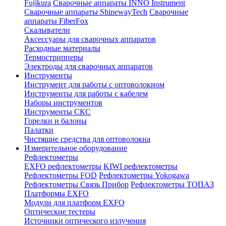
Fujikura
Сварочные аппараты INNO Instrument
Сварочные аппараты ShinewayTech
Cварочные
аппараты FiberFox
Скалыватели
Аксессуары для сварочных аппаратов
Расходные материалы
Термострипперы
Электроды для сварочных аппаратов
Инструменты
Инструмент для работы с оптоволокном
Инструменты для работы с кабелем
Наборы инструментов
Инструменты СКС
Горелки и балоны
Палатки
Чистящие средства для оптоволокна
Измерительное оборудование
Рефлектометры
EXFO рефлектометры
KIWI рефлектометры
Рефлектометры FOD
Рефлектометры Yokogawa
Рефлектометры Связь Прибор
Рефлектометры ТОПАЗ
Платформы EXFO
Модули для платформ EXFO
Оптические тестеры
Источники оптического излучения