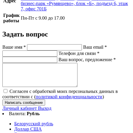
Адрес
бизнес-парк «Румянцево», блок «Б», подъезд 6, этаж
7, офис 701Б
График
Пн-Пт с 9.00 до 17.00
работы
Задать вопрос
Ваше имя
*
Ваш email
*
Телефон для связи
*
Ваш вопрос, предложение
*
Согласен с обработкой моих персональных данных в
соответствии с (
политикой конфиденциальности
)
Написать сообщение
Личный кабинет
Выход
Валюта:
Рубль
Белорусский рубль
Доллар США