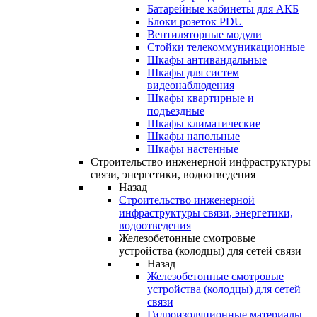
Батарейные кабинеты для АКБ
Блоки розеток PDU
Вентиляторные модули
Стойки телекоммуникационные
Шкафы антивандальные
Шкафы для систем
видеонаблюдения
Шкафы квартирные и
подъездные
Шкафы климатические
Шкафы напольные
Шкафы настенные
Строительство инженерной инфраструктуры
связи, энергетики, водоотведения
Назад
Строительство инженерной
инфраструктуры связи, энергетики,
водоотведения
Железобетонные смотровые
устройства (колодцы) для сетей связи
Назад
Железобетонные смотровые
устройства (колодцы) для сетей
связи
Гидроизоляционные материалы