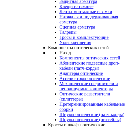
Защитная арматура
Клещи натяжные
Ленты монтажные и замки
Натяжная и поддерживающая
арматура
Сцепная арматура
Талрепы
Тросы и комплектующие
Узлы крепления
Компоненты оптических сетей
Назад
Компоненты оптических сетей
Абонентские подвесные дроп-
кабели (патч-корды)
Адаптеры оптические
Аттенюаторы оптические
Механические соединители и
неполируемые коннекторы
Оптические разветвители
(сплиттеры)
Претерминированные кабельные
сборки
Шнуры оптические (патч-корды)
Шнуры оптические (пигтейлы)
Кроссы и шкафы оптические