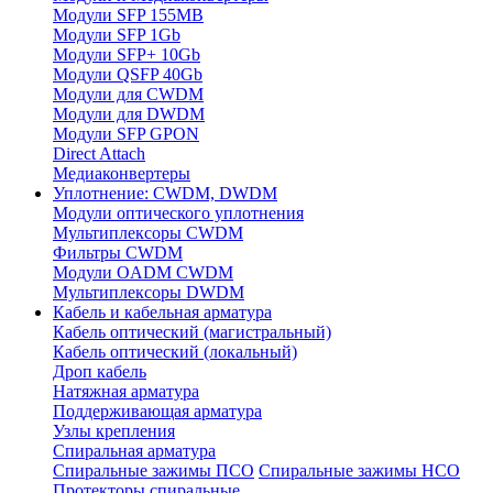
Модули SFP 155MB
Модули SFP 1Gb
Модули SFP+ 10Gb
Модули QSFP 40Gb
Модули для CWDM
Модули для DWDM
Модули SFP GPON
Direct Attach
Медиаконвертеры
Уплотнение: CWDM, DWDM
Модули оптического уплотнения
Мультиплексоры CWDM
Фильтры CWDM
Модули OADM CWDM
Мультиплексоры DWDM
Кабель и кабельная арматура
Кабель оптический (магистральный)
Кабель оптический (локальный)
Дроп кабель
Натяжная арматура
Поддерживающая арматура
Узлы крепления
Спиральная арматура
Спиральные зажимы ПСО
Спиральные зажимы НСО
Протекторы спиральные