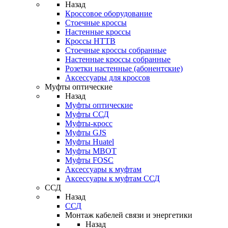
Назад
Кроссовое оборудование
Стоечные кроссы
Настенные кроссы
Кроссы HTTB
Стоечные кроссы собранные
Настенные кроссы собранные
Розетки настенные (абонентские)
Аксессуары для кроссов
Муфты оптические
Назад
Муфты оптические
Муфты ССД
Муфты-кросс
Муфты GJS
Муфты Huatel
Муфты МВОТ
Муфты FOSC
Аксессуары к муфтам
Аксессуары к муфтам ССД
ССД
Назад
ССД
Монтаж кабелей связи и энергетики
Назад