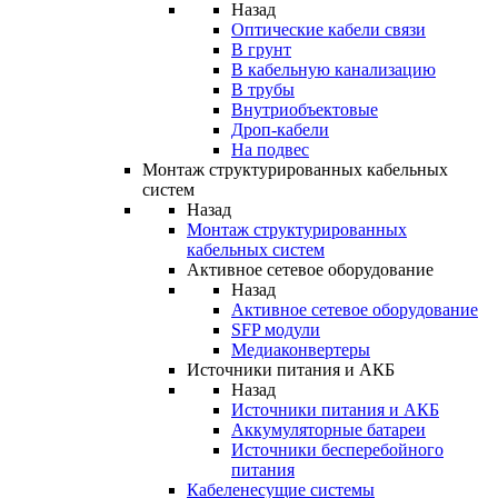
Назад
Оптические кабели связи
В грунт
В кабельную канализацию
В трубы
Внутриобъектовые
Дроп-кабели
На подвес
Монтаж структурированных кабельных
систем
Назад
Монтаж структурированных
кабельных систем
Активное сетевое оборудование
Назад
Активное сетевое оборудование
SFP модули
Медиаконвертеры
Источники питания и АКБ
Назад
Источники питания и АКБ
Аккумуляторные батареи
Источники бесперебойного
питания
Кабеленесущие системы