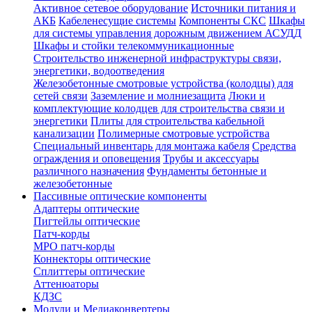
Активное сетевое оборудование
Источники питания и
АКБ
Кабеленесущие системы
Компоненты СКС
Шкафы
для системы управления дорожным движением АСУДД
Шкафы и стойки телекоммуникационные
Строительство инженерной инфраструктуры связи,
энергетики, водоотведения
Железобетонные смотровые устройства (колодцы) для
сетей связи
Заземление и молниезащита
Люки и
комплектующие колодцев для строительства связи и
энергетики
Плиты для строительства кабельной
канализации
Полимерные смотровые устройства
Специальный инвентарь для монтажа кабеля
Средства
ограждения и оповещения
Трубы и аксессуары
различного назначения
Фундаменты бетонные и
железобетонные
Пассивные оптические компоненты
Адаптеры оптические
Пигтейлы оптические
Патч-корды
MPO патч-корды
Коннекторы оптические
Сплиттеры оптические
Аттенюаторы
КДЗС
Модули и Медиаконвертеры