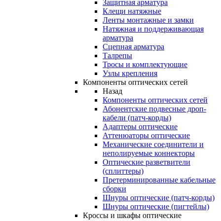
Защитная арматура
Клещи натяжные
Ленты монтажные и замки
Натяжная и поддерживающая
арматура
Сцепная арматура
Талрепы
Тросы и комплектующие
Узлы крепления
Компоненты оптических сетей
Назад
Компоненты оптических сетей
Абонентские подвесные дроп-
кабели (патч-корды)
Адаптеры оптические
Аттенюаторы оптические
Механические соединители и
неполируемые коннекторы
Оптические разветвители
(сплиттеры)
Претерминированные кабельные
сборки
Шнуры оптические (патч-корды)
Шнуры оптические (пигтейлы)
Кроссы и шкафы оптические