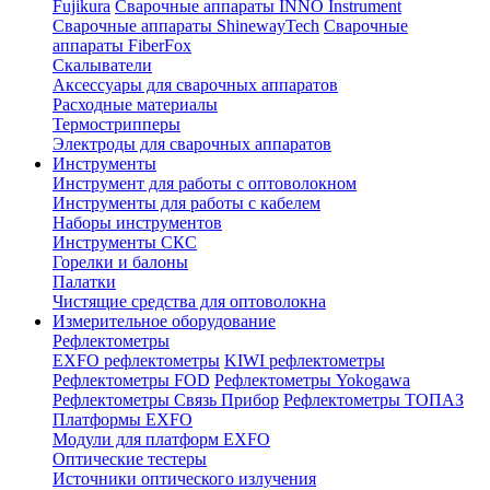
Fujikura
Сварочные аппараты INNO Instrument
Сварочные аппараты ShinewayTech
Cварочные
аппараты FiberFox
Скалыватели
Аксессуары для сварочных аппаратов
Расходные материалы
Термострипперы
Электроды для сварочных аппаратов
Инструменты
Инструмент для работы с оптоволокном
Инструменты для работы с кабелем
Наборы инструментов
Инструменты СКС
Горелки и балоны
Палатки
Чистящие средства для оптоволокна
Измерительное оборудование
Рефлектометры
EXFO рефлектометры
KIWI рефлектометры
Рефлектометры FOD
Рефлектометры Yokogawa
Рефлектометры Связь Прибор
Рефлектометры ТОПАЗ
Платформы EXFO
Модули для платформ EXFO
Оптические тестеры
Источники оптического излучения