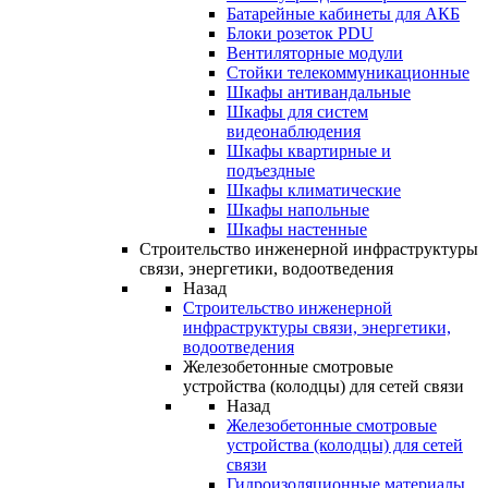
Батарейные кабинеты для АКБ
Блоки розеток PDU
Вентиляторные модули
Стойки телекоммуникационные
Шкафы антивандальные
Шкафы для систем
видеонаблюдения
Шкафы квартирные и
подъездные
Шкафы климатические
Шкафы напольные
Шкафы настенные
Строительство инженерной инфраструктуры
связи, энергетики, водоотведения
Назад
Строительство инженерной
инфраструктуры связи, энергетики,
водоотведения
Железобетонные смотровые
устройства (колодцы) для сетей связи
Назад
Железобетонные смотровые
устройства (колодцы) для сетей
связи
Гидроизоляционные материалы