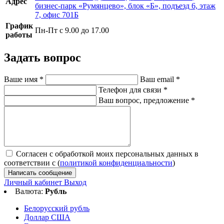
Адрес
бизнес-парк «Румянцево», блок «Б», подъезд 6, этаж
7, офис 701Б
График
Пн-Пт с 9.00 до 17.00
работы
Задать вопрос
Ваше имя
*
Ваш email
*
Телефон для связи
*
Ваш вопрос, предложение
*
Согласен с обработкой моих персональных данных в
соответствии с (
политикой конфиденциальности
)
Написать сообщение
Личный кабинет
Выход
Валюта:
Рубль
Белорусский рубль
Доллар США