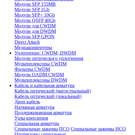
Модули SFP 155MB
Модули SFP 1Gb
Модули SFP+ 10Gb
Модули QSFP 40Gb
Модули для CWDM
Модули для DWDM
Модули SFP GPON
Direct Attach
Медиаконвертеры
Уплотнение: CWDM, DWDM
Модули оптического уплотнения
Мультиплексоры CWDM
Фильтры CWDM
Модули OADM CWDM
Мультиплексоры DWDM
Кабель и кабельная арматура
Кабель оптический (магистральный)
Кабель оптический (локальный)
Дроп кабель
Натяжная арматура
Поддерживающая арматура
Узлы крепления
Спиральная арматура
Спиральные зажимы ПСО
Спиральные зажимы НСО
Протекторы спиральные