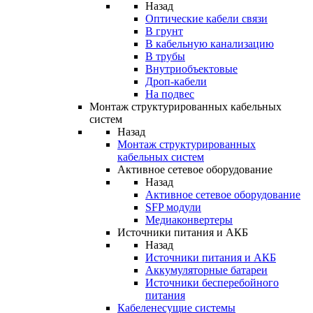
Назад
Оптические кабели связи
В грунт
В кабельную канализацию
В трубы
Внутриобъектовые
Дроп-кабели
На подвес
Монтаж структурированных кабельных
систем
Назад
Монтаж структурированных
кабельных систем
Активное сетевое оборудование
Назад
Активное сетевое оборудование
SFP модули
Медиаконвертеры
Источники питания и АКБ
Назад
Источники питания и АКБ
Аккумуляторные батареи
Источники бесперебойного
питания
Кабеленесущие системы