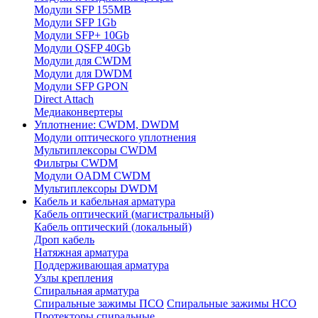
Модули SFP 155MB
Модули SFP 1Gb
Модули SFP+ 10Gb
Модули QSFP 40Gb
Модули для CWDM
Модули для DWDM
Модули SFP GPON
Direct Attach
Медиаконвертеры
Уплотнение: CWDM, DWDM
Модули оптического уплотнения
Мультиплексоры CWDM
Фильтры CWDM
Модули OADM CWDM
Мультиплексоры DWDM
Кабель и кабельная арматура
Кабель оптический (магистральный)
Кабель оптический (локальный)
Дроп кабель
Натяжная арматура
Поддерживающая арматура
Узлы крепления
Спиральная арматура
Спиральные зажимы ПСО
Спиральные зажимы НСО
Протекторы спиральные