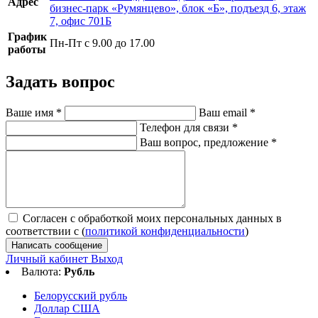
Адрес
бизнес-парк «Румянцево», блок «Б», подъезд 6, этаж
7, офис 701Б
График
Пн-Пт с 9.00 до 17.00
работы
Задать вопрос
Ваше имя
*
Ваш email
*
Телефон для связи
*
Ваш вопрос, предложение
*
Согласен с обработкой моих персональных данных в
соответствии с (
политикой конфиденциальности
)
Написать сообщение
Личный кабинет
Выход
Валюта:
Рубль
Белорусский рубль
Доллар США