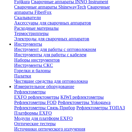
Fujikura
Сварочные аппараты INNO Instrument
Сварочные аппараты ShinewayTech
Cварочные
аппараты FiberFox
Скалыватели
Аксессуары для сварочных аппаратов
Расходные материалы
Термострипперы
Электроды для сварочных аппаратов
Инструменты
Инструмент для работы с оптоволокном
Инструменты для работы с кабелем
Наборы инструментов
Инструменты СКС
Горелки и балоны
Палатки
Чистящие средства для оптоволокна
Измерительное оборудование
Рефлектометры
EXFO рефлектометры
KIWI рефлектометры
Рефлектометры FOD
Рефлектометры Yokogawa
Рефлектометры Связь Прибор
Рефлектометры ТОПАЗ
Платформы EXFO
Модули для платформ EXFO
Оптические тестеры
Источники оптического излучения