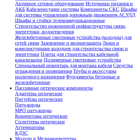
Активное сетевое оборудование
Источники питания и
АКБ
Кабеленесущие системы
Компоненты СКС
Шкафы
для системы управления дорожным движением АСУДД
Шкафы и стойки телекоммуникационные
Строительство инженерной инфраструктуры связи,
энергетики, водоотведения
Железобетонные смотровые устройства (колодцы) для
сетей связи
Заземление и молниезащита
Люки и
комплектующие колодцев для строительства связи и
энергетики
Плиты для строительства кабельной
канализации
Полимерные смотровые устройства
Специальный инвентарь для монтажа кабеля
Средства
ограждения и оповещения
Трубы и аксессуары
различного назначения
Фундаменты бетонные и
железобетонные
Пассивные оптические компоненты
Адаптеры оптические
Пигтейлы оптические
Патч-корды
MPO патч-корды
Коннекторы оптические
Сплиттеры оптические
Аттенюаторы
КДЗС
Модули и Медиаконвертеры