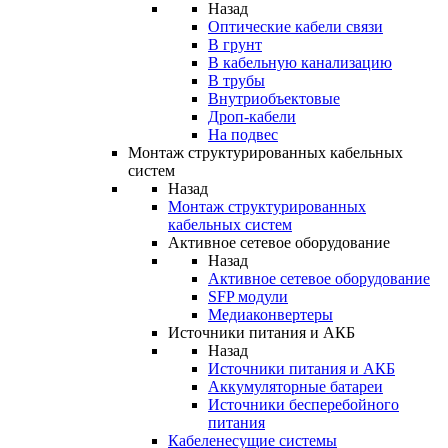
Назад
Оптические кабели связи
В грунт
В кабельную канализацию
В трубы
Внутриобъектовые
Дроп-кабели
На подвес
Монтаж структурированных кабельных
систем
Назад
Монтаж структурированных
кабельных систем
Активное сетевое оборудование
Назад
Активное сетевое оборудование
SFP модули
Медиаконвертеры
Источники питания и АКБ
Назад
Источники питания и АКБ
Аккумуляторные батареи
Источники бесперебойного
питания
Кабеленесущие системы