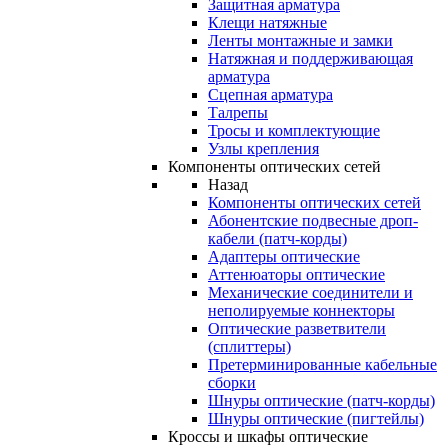
Защитная арматура
Клещи натяжные
Ленты монтажные и замки
Натяжная и поддерживающая
арматура
Сцепная арматура
Талрепы
Тросы и комплектующие
Узлы крепления
Компоненты оптических сетей
Назад
Компоненты оптических сетей
Абонентские подвесные дроп-
кабели (патч-корды)
Адаптеры оптические
Аттенюаторы оптические
Механические соединители и
неполируемые коннекторы
Оптические разветвители
(сплиттеры)
Претерминированные кабельные
сборки
Шнуры оптические (патч-корды)
Шнуры оптические (пигтейлы)
Кроссы и шкафы оптические