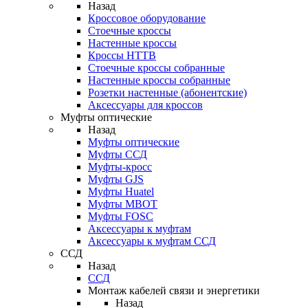
Назад
Кроссовое оборудование
Стоечные кроссы
Настенные кроссы
Кроссы HTTB
Стоечные кроссы собранные
Настенные кроссы собранные
Розетки настенные (абонентские)
Аксессуары для кроссов
Муфты оптические
Назад
Муфты оптические
Муфты ССД
Муфты-кросс
Муфты GJS
Муфты Huatel
Муфты МВОТ
Муфты FOSC
Аксессуары к муфтам
Аксессуары к муфтам ССД
ССД
Назад
ССД
Монтаж кабелей связи и энергетики
Назад