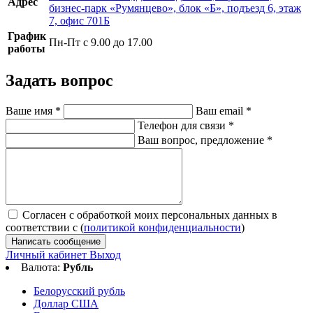
Адрес
бизнес-парк «Румянцево», блок «Б», подъезд 6, этаж
7, офис 701Б
График
Пн-Пт с 9.00 до 17.00
работы
Задать вопрос
Ваше имя
*
Ваш email
*
Телефон для связи
*
Ваш вопрос, предложение
*
Согласен с обработкой моих персональных данных в
соответствии с (
политикой конфиденциальности
)
Написать сообщение
Личный кабинет
Выход
Валюта:
Рубль
Белорусский рубль
Доллар США