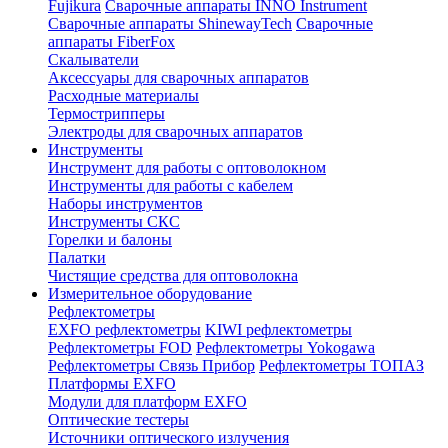
Fujikura
Сварочные аппараты INNO Instrument
Сварочные аппараты ShinewayTech
Cварочные
аппараты FiberFox
Скалыватели
Аксессуары для сварочных аппаратов
Расходные материалы
Термострипперы
Электроды для сварочных аппаратов
Инструменты
Инструмент для работы с оптоволокном
Инструменты для работы с кабелем
Наборы инструментов
Инструменты СКС
Горелки и балоны
Палатки
Чистящие средства для оптоволокна
Измерительное оборудование
Рефлектометры
EXFO рефлектометры
KIWI рефлектометры
Рефлектометры FOD
Рефлектометры Yokogawa
Рефлектометры Связь Прибор
Рефлектометры ТОПАЗ
Платформы EXFO
Модули для платформ EXFO
Оптические тестеры
Источники оптического излучения