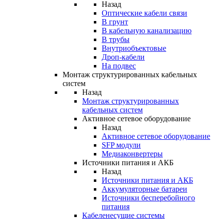
Назад
Оптические кабели связи
В грунт
В кабельную канализацию
В трубы
Внутриобъектовые
Дроп-кабели
На подвес
Монтаж структурированных кабельных
систем
Назад
Монтаж структурированных
кабельных систем
Активное сетевое оборудование
Назад
Активное сетевое оборудование
SFP модули
Медиаконвертеры
Источники питания и АКБ
Назад
Источники питания и АКБ
Аккумуляторные батареи
Источники бесперебойного
питания
Кабеленесущие системы