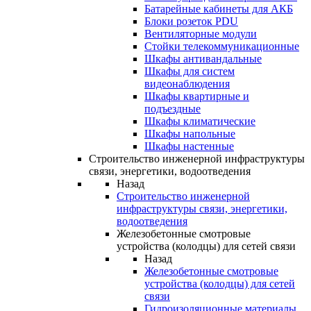
Батарейные кабинеты для АКБ
Блоки розеток PDU
Вентиляторные модули
Стойки телекоммуникационные
Шкафы антивандальные
Шкафы для систем
видеонаблюдения
Шкафы квартирные и
подъездные
Шкафы климатические
Шкафы напольные
Шкафы настенные
Строительство инженерной инфраструктуры
связи, энергетики, водоотведения
Назад
Строительство инженерной
инфраструктуры связи, энергетики,
водоотведения
Железобетонные смотровые
устройства (колодцы) для сетей связи
Назад
Железобетонные смотровые
устройства (колодцы) для сетей
связи
Гидроизоляционные материалы