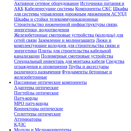
Активное сетевое оборудование
Источники питания и
АКБ
Кабеленесущие системы
Компоненты СКС
Шкафы
для системы управления дорожным движением АСУДД
Шкафы и стойки телекоммуникационные
Строительство инженерной инфраструктуры связи,
энергетики, водоотведения
Железобетонные смотровые устройства (колодцы) для
сетей связи
Заземление и молниезащита
Люки и
комплектующие колодцев для строительства связи и
энергетики
Плиты для строительства кабельной
канализации
Полимерные смотровые устройства
Специальный инвентарь для монтажа кабеля
Средства
ограждения и оповещения
Трубы и аксессуары
различного назначения
Фундаменты бетонные и
железобетонные
Пассивные оптические компоненты
Адаптеры оптические
Пигтейлы оптические
Патч-корды
MPO патч-корды
Коннекторы оптические
Сплиттеры оптические
Аттенюаторы
КДЗС
Модули и Медиаконвертеры