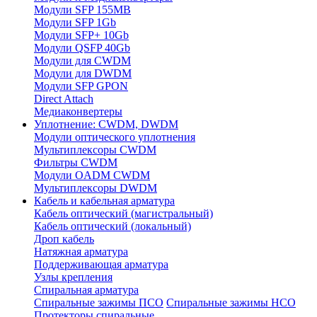
Модули SFP 155MB
Модули SFP 1Gb
Модули SFP+ 10Gb
Модули QSFP 40Gb
Модули для CWDM
Модули для DWDM
Модули SFP GPON
Direct Attach
Медиаконвертеры
Уплотнение: CWDM, DWDM
Модули оптического уплотнения
Мультиплексоры CWDM
Фильтры CWDM
Модули OADM CWDM
Мультиплексоры DWDM
Кабель и кабельная арматура
Кабель оптический (магистральный)
Кабель оптический (локальный)
Дроп кабель
Натяжная арматура
Поддерживающая арматура
Узлы крепления
Спиральная арматура
Спиральные зажимы ПСО
Спиральные зажимы НСО
Протекторы спиральные