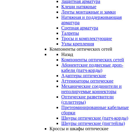
Защитная арматура
Клещи натяжные
Ленты монтажные и замки
Натяжная и поддерживающая
арматура
Сцепная арматура
Талрепы
Тросы и комплектующие
Узлы крепления
Компоненты оптических сетей
Назад
Компоненты оптических сетей
Абонентские подвесные дроп-
кабели (патч-корды)
Адаптеры оптические
Аттенюаторы оптические
Механические соединители и
неполируемые коннекторы
Оптические разветвители
(сплиттеры)
Претерминированные кабельные
сборки
Шнуры оптические (патч-корды)
Шнуры оптические (пигтейлы)
Кроссы и шкафы оптические