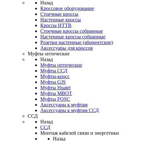
Назад
Кроссовое оборудование
Стоечные кроссы
Настенные кроссы
Кроссы HTTB
Стоечные кроссы собранные
Настенные кроссы собранные
Розетки настенные (абонентские)
Аксессуары для кроссов
Муфты оптические
Назад
Муфты оптические
Муфты ССД
Муфты-кросс
Муфты GJS
Муфты Huatel
Муфты МВОТ
Муфты FOSC
Аксессуары к муфтам
Аксессуары к муфтам ССД
ССД
Назад
ССД
Монтаж кабелей связи и энергетики
Назад