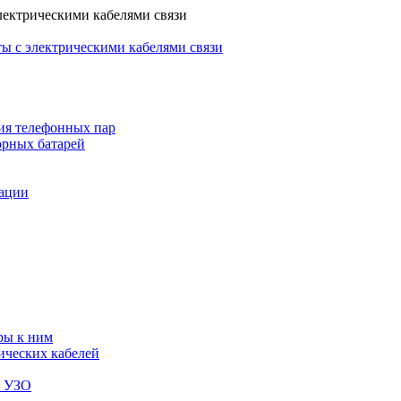
лектрическими кабелями связи
ы с электрическими кабелями связи
ия телефонных пар
орных батарей
зации
ры к ним
ических кабелей
я УЗО