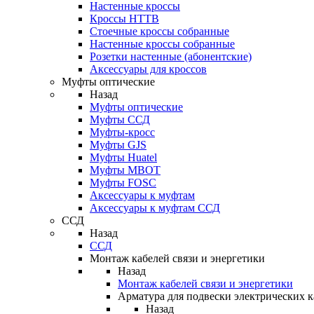
Настенные кроссы
Кроссы HTTB
Стоечные кроссы собранные
Настенные кроссы собранные
Розетки настенные (абонентские)
Аксессуары для кроссов
Муфты оптические
Назад
Муфты оптические
Муфты ССД
Муфты-кросс
Муфты GJS
Муфты Huatel
Муфты МВОТ
Муфты FOSC
Аксессуары к муфтам
Аксессуары к муфтам ССД
ССД
Назад
ССД
Монтаж кабелей связи и энергетики
Назад
Монтаж кабелей связи и энергетики
Арматура для подвески электрических к
Назад