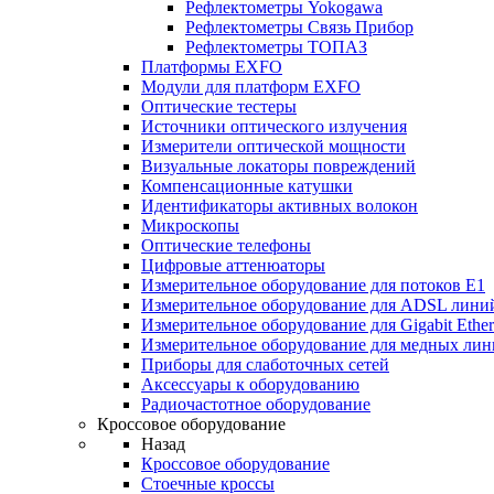
Рефлектометры Yokogawa
Рефлектометры Связь Прибор
Рефлектометры ТОПАЗ
Платформы EXFO
Модули для платформ EXFO
Оптические тестеры
Источники оптического излучения
Измерители оптической мощности
Визуальные локаторы повреждений
Компенсационные катушки
Идентификаторы активных волокон
Микроскопы
Оптические телефоны
Цифровые аттенюаторы
Измерительное оборудование для потоков Е1
Измерительное оборудование для ADSL лини
Измерительное оборудование для Gigabit Ether
Измерительное оборудование для медных ли
Приборы для слаботочных сетей
Аксессуары к оборудованию
Радиочастотное оборудование
Кроссовое оборудование
Назад
Кроссовое оборудование
Стоечные кроссы