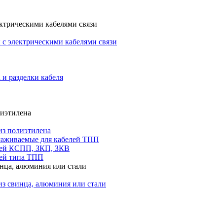
ктрическими кабелями связи
с электрическими кабелями связи
 и разделки кабеля
лиэтилена
из полиэтилена
саживаемые для кабелей ТПП
лей КСПП, ЗКП, ЗКВ
ей типа ТПП
инца, алюминия или стали
из свинца, алюминия или стали