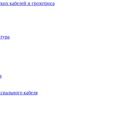
ких кабелей и грозотроса
тура
м
ксиального кабеля