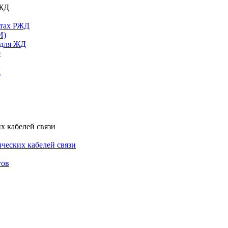
РЖД
ктах РЖД
И)
 для ЖД
е
Д
х кабелей связи
ческих кабелей связи
тов