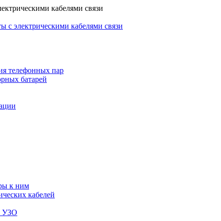
лектрическими кабелями связи
ы с электрическими кабелями связи
ия телефонных пар
орных батарей
зации
ры к ним
ических кабелей
я УЗО