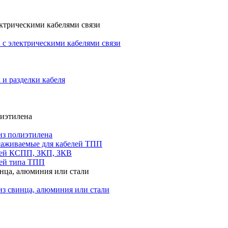
ктрическими кабелями связи
с электрическими кабелями связи
 и разделки кабеля
лиэтилена
из полиэтилена
саживаемые для кабелей ТПП
лей КСПП, ЗКП, ЗКВ
ей типа ТПП
инца, алюминия или стали
из свинца, алюминия или стали