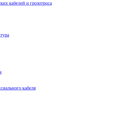
ких кабелей и грозотроса
тура
м
ксиального кабеля