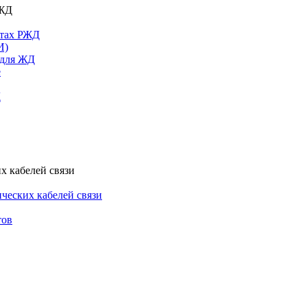
РЖД
ктах РЖД
И)
 для ЖД
е
Д
х кабелей связи
ческих кабелей связи
тов