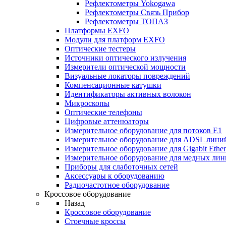
Рефлектометры Yokogawa
Рефлектометры Связь Прибор
Рефлектометры ТОПАЗ
Платформы EXFO
Модули для платформ EXFO
Оптические тестеры
Источники оптического излучения
Измерители оптической мощности
Визуальные локаторы повреждений
Компенсационные катушки
Идентификаторы активных волокон
Микроскопы
Оптические телефоны
Цифровые аттенюаторы
Измерительное оборудование для потоков Е1
Измерительное оборудование для ADSL лини
Измерительное оборудование для Gigabit Ether
Измерительное оборудование для медных ли
Приборы для слаботочных сетей
Аксессуары к оборудованию
Радиочастотное оборудование
Кроссовое оборудование
Назад
Кроссовое оборудование
Стоечные кроссы