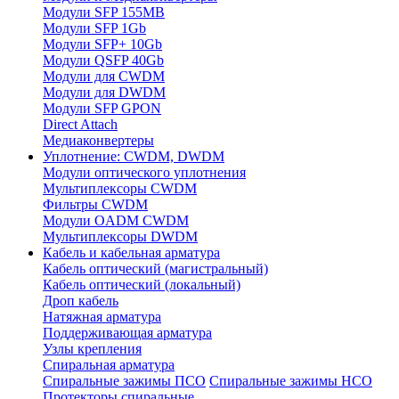
Модули SFP 155MB
Модули SFP 1Gb
Модули SFP+ 10Gb
Модули QSFP 40Gb
Модули для CWDM
Модули для DWDM
Модули SFP GPON
Direct Attach
Медиаконвертеры
Уплотнение: CWDM, DWDM
Модули оптического уплотнения
Мультиплексоры CWDM
Фильтры CWDM
Модули OADM CWDM
Мультиплексоры DWDM
Кабель и кабельная арматура
Кабель оптический (магистральный)
Кабель оптический (локальный)
Дроп кабель
Натяжная арматура
Поддерживающая арматура
Узлы крепления
Спиральная арматура
Спиральные зажимы ПСО
Спиральные зажимы НСО
Протекторы спиральные