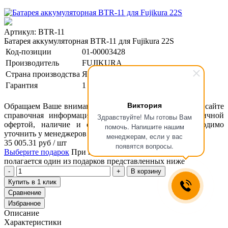
Артикул: BTR-11
Батарея аккумуляторная BTR-11 для Fujikura 22S
Код-позиции
01-00003428
Производитель
FUJIKURA
Страна производства
Япония
Гарантия
1 год
Виктория
Обращаем Ваше внимание, что размещенная на данном сайте
справочная информация о товарах не является публичной
Здравствуйте! Мы готовы Вам
офертой, наличие и стоимость оборудования необходимо
помочь. Напишите нашим
уточнить у менеджеров ООО "Концепт Технологии".
менеджерам, если у вас
35 005.31
руб
/ шт
появятся вопросы.
Выберите подарок
При покупке данного товара вам
полагается один из подарков представленных ниже
В корзину
Купить в 1 клик
Сравнение
Избранное
Описание
Характеристики