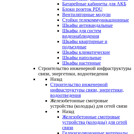
Батарейные кабинеты для АКБ
Блоки розеток PDU
Вентиляторные модули
Стойки телекоммуникационные
Шкафы антивандальные
Шкафы для систем
видеонаблюдения
Шкафы квартирные и
подъездные
Шкафы климатические
Шкафы напольные
Шкафы настенные
Строительство инженерной инфраструктуры
связи, энергетики, водоотведения
Назад
Строительство инженерной
инфраструктуры связи, энергетики,
водоотведения
Железобетонные смотровые
устройства (колодцы) для сетей связи
Назад
Железобетонные смотровые
устройства (колодцы) для сетей
связи
Гидроизоляционные материалы