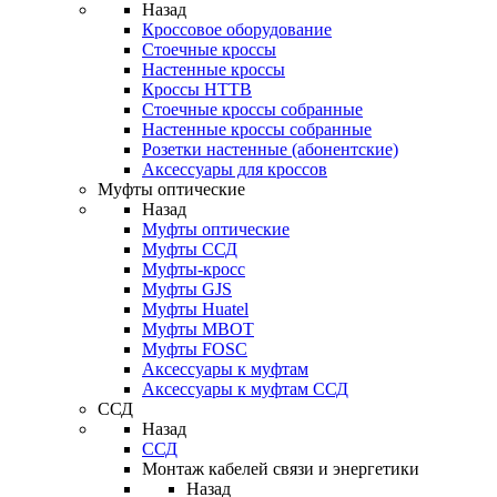
Назад
Кроссовое оборудование
Стоечные кроссы
Настенные кроссы
Кроссы HTTB
Стоечные кроссы собранные
Настенные кроссы собранные
Розетки настенные (абонентские)
Аксессуары для кроссов
Муфты оптические
Назад
Муфты оптические
Муфты ССД
Муфты-кросс
Муфты GJS
Муфты Huatel
Муфты МВОТ
Муфты FOSC
Аксессуары к муфтам
Аксессуары к муфтам ССД
ССД
Назад
ССД
Монтаж кабелей связи и энергетики
Назад