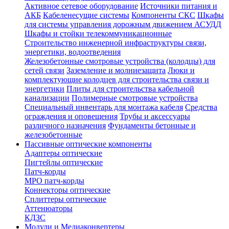
Активное сетевое оборудование
Источники питания и
АКБ
Кабеленесущие системы
Компоненты СКС
Шкафы
для системы управления дорожным движением АСУДД
Шкафы и стойки телекоммуникационные
Строительство инженерной инфраструктуры связи,
энергетики, водоотведения
Железобетонные смотровые устройства (колодцы) для
сетей связи
Заземление и молниезащита
Люки и
комплектующие колодцев для строительства связи и
энергетики
Плиты для строительства кабельной
канализации
Полимерные смотровые устройства
Специальный инвентарь для монтажа кабеля
Средства
ограждения и оповещения
Трубы и аксессуары
различного назначения
Фундаменты бетонные и
железобетонные
Пассивные оптические компоненты
Адаптеры оптические
Пигтейлы оптические
Патч-корды
MPO патч-корды
Коннекторы оптические
Сплиттеры оптические
Аттенюаторы
КДЗС
Модули и Медиаконвертеры