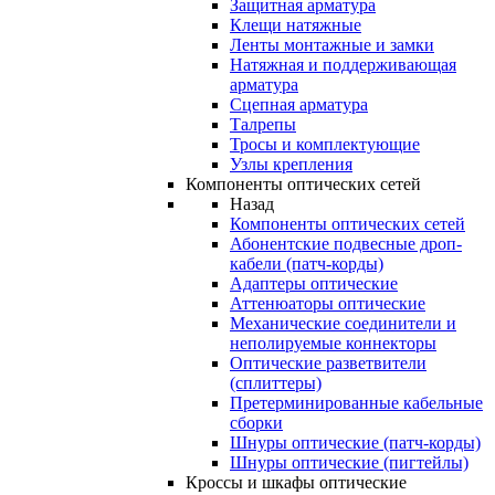
Защитная арматура
Клещи натяжные
Ленты монтажные и замки
Натяжная и поддерживающая
арматура
Сцепная арматура
Талрепы
Тросы и комплектующие
Узлы крепления
Компоненты оптических сетей
Назад
Компоненты оптических сетей
Абонентские подвесные дроп-
кабели (патч-корды)
Адаптеры оптические
Аттенюаторы оптические
Механические соединители и
неполируемые коннекторы
Оптические разветвители
(сплиттеры)
Претерминированные кабельные
сборки
Шнуры оптические (патч-корды)
Шнуры оптические (пигтейлы)
Кроссы и шкафы оптические