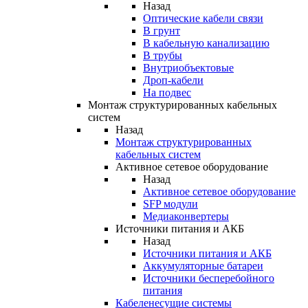
Назад
Оптические кабели связи
В грунт
В кабельную канализацию
В трубы
Внутриобъектовые
Дроп-кабели
На подвес
Монтаж структурированных кабельных
систем
Назад
Монтаж структурированных
кабельных систем
Активное сетевое оборудование
Назад
Активное сетевое оборудование
SFP модули
Медиаконвертеры
Источники питания и АКБ
Назад
Источники питания и АКБ
Аккумуляторные батареи
Источники бесперебойного
питания
Кабеленесущие системы