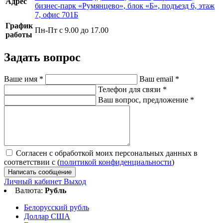
Адрес
бизнес-парк «Румянцево», блок «Б», подъезд 6, этаж
7, офис 701Б
График
Пн-Пт с 9.00 до 17.00
работы
Задать вопрос
Ваше имя
*
Ваш email
*
Телефон для связи
*
Ваш вопрос, предложение
*
Согласен с обработкой моих персональных данных в
соответствии с (
политикой конфиденциальности
)
Написать сообщение
Личный кабинет
Выход
Валюта:
Рубль
Белорусский рубль
Доллар США