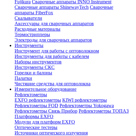
Fujikura
Сварочные аппараты INNO Instrument
Сварочные аппараты ShinewayTech
Cварочные
аппараты FiberFox
Скалыватели
Аксессуары для сварочных аппаратов
Расходные материалы
Термострипперы
Электроды для сварочных аппаратов
Инструменты
Инструмент для работы с оптоволокном
Инструменты для работы с кабелем
Наборы инструментов
Инструменты СКС
Горелки и балоны
Палатки
Чистящие средства для оптоволокна
Измерительное оборудование
Рефлектометры
EXFO рефлектометры
KIWI рефлектометры
Рефлектометры FOD
Рефлектометры Yokogawa
Рефлектометры Связь Прибор
Рефлектометры ТОПАЗ
Платформы EXFO
Модули для платформ EXFO
Оптические тестеры
Источники оптического излучения