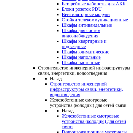
Батарейные кабинеты для АКБ
Блоки розеток PDU
Вентиляторные модули
Стойки телекоммуникационные
Шкафы антивандальные
Шкафы для систем
видеонаблюдения
Шкафы квартирные и
подъездные
Шкафы климатические
Шкафы напольные
Шкафы настенные
Строительство инженерной инфраструктуры
связи, энергетики, водоотведения
Назад
Строительство инженерной
инфраструктуры связи, энергетики,
водоотведения
Железобетонные смотровые
устройства (колодцы) для сетей связи
Назад
Железобетонные смотровые
устройства (колодцы) для сетей
связи
Гидроизоляционные материалы