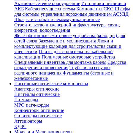
Активное сетевое оборудование
Источники питания и
АКБ
Кабеленесущие системы
Компоненты СКС
Шкафы
для системы управления дорожным движением АСУДД
Шкафы и стойки телекоммуникационные
Строительство инженерной инфраструктуры связи,
энергетики, водоотведения
Железобетонные смотровые устройства (колодцы) для
сетей связи
Заземление и молниезащита
Люки и
комплектующие колодцев для строительства связи и
энергетики
Плиты для строительства кабельной
канализации
Полимерные смотровые устройства
Специальный инвентарь для монтажа кабеля
Средства
ограждения и оповещения
Трубы и аксессуары
различного назначения
Фундаменты бетонные и
железобетонные
Пассивные оптические компоненты
Адаптеры оптические
Пигтейлы оптические
Патч-корды
MPO патч-корды
Коннекторы оптические
Сплиттеры оптические
Аттенюаторы
КДЗС
Модули и Медиаконвертеры