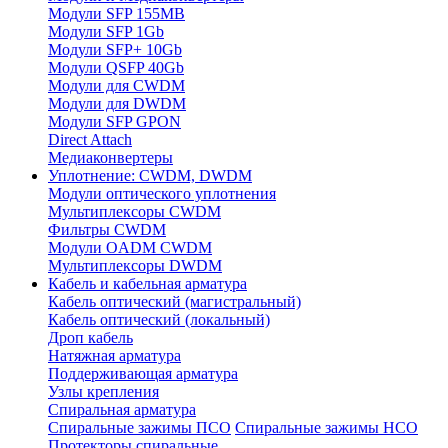
Модули SFP 155MB
Модули SFP 1Gb
Модули SFP+ 10Gb
Модули QSFP 40Gb
Модули для CWDM
Модули для DWDM
Модули SFP GPON
Direct Attach
Медиаконвертеры
Уплотнение: CWDM, DWDM
Модули оптического уплотнения
Мультиплексоры CWDM
Фильтры CWDM
Модули OADM CWDM
Мультиплексоры DWDM
Кабель и кабельная арматура
Кабель оптический (магистральный)
Кабель оптический (локальный)
Дроп кабель
Натяжная арматура
Поддерживающая арматура
Узлы крепления
Спиральная арматура
Спиральные зажимы ПСО
Спиральные зажимы НСО
Протекторы спиральные