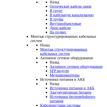
Назад
Оптические кабели связи
В грунт
В кабельную канализацию
В трубы
Внутриобъектовые
Дроп-кабели
На подвес
Монтаж структурированных кабельных
систем
Назад
Монтаж структурированных
кабельных систем
Активное сетевое оборудование
Назад
Активное сетевое оборудование
SFP модули
Медиаконвертеры
Источники питания и АКБ
Назад
Источники питания и АКБ
Аккумуляторные батареи
Источники бесперебойного
питания
Кабеленесущие системы