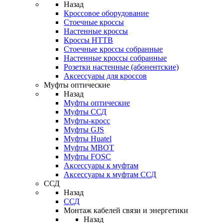
Назад
Кроссовое оборудование
Стоечные кроссы
Настенные кроссы
Кроссы HTTB
Стоечные кроссы собранные
Настенные кроссы собранные
Розетки настенные (абонентские)
Аксессуары для кроссов
Муфты оптические
Назад
Муфты оптические
Муфты ССД
Муфты-кросс
Муфты GJS
Муфты Huatel
Муфты МВОТ
Муфты FOSC
Аксессуары к муфтам
Аксессуары к муфтам ССД
ССД
Назад
ССД
Монтаж кабелей связи и энергетики
Назад