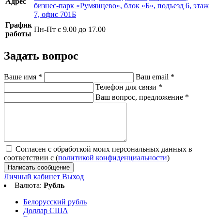
Адрес
бизнес-парк «Румянцево», блок «Б», подъезд 6, этаж
7, офис 701Б
График
Пн-Пт с 9.00 до 17.00
работы
Задать вопрос
Ваше имя
*
Ваш email
*
Телефон для связи
*
Ваш вопрос, предложение
*
Согласен с обработкой моих персональных данных в
соответствии с (
политикой конфиденциальности
)
Написать сообщение
Личный кабинет
Выход
Валюта:
Рубль
Белорусский рубль
Доллар США