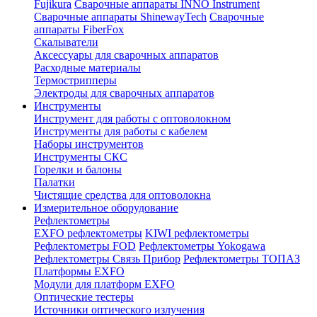
Fujikura
Сварочные аппараты INNO Instrument
Сварочные аппараты ShinewayTech
Cварочные
аппараты FiberFox
Скалыватели
Аксессуары для сварочных аппаратов
Расходные материалы
Термострипперы
Электроды для сварочных аппаратов
Инструменты
Инструмент для работы с оптоволокном
Инструменты для работы с кабелем
Наборы инструментов
Инструменты СКС
Горелки и балоны
Палатки
Чистящие средства для оптоволокна
Измерительное оборудование
Рефлектометры
EXFO рефлектометры
KIWI рефлектометры
Рефлектометры FOD
Рефлектометры Yokogawa
Рефлектометры Связь Прибор
Рефлектометры ТОПАЗ
Платформы EXFO
Модули для платформ EXFO
Оптические тестеры
Источники оптического излучения