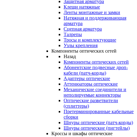
Защитная арматура
Клещи натяжные
Ленты монтажные и замки
Натяжная и поддерживающая
арматура
Сцепная арматура
Талрепы
Тросы и комплектующие
Узлы крепления
Компоненты оптических сетей
Назад
Компоненты оптических сетей
Абонентские подвесные дроп-
кабели (патч-корды)
Адаптеры оптические
Аттенюаторы оптические
Механические соединители и
неполируемые коннекторы
Оптические разветвители
(сплиттеры)
Претерминированные кабельные
сборки
Шнуры оптические (патч-корды)
Шнуры оптические (пигтейлы)
Кроссы и шкафы оптические