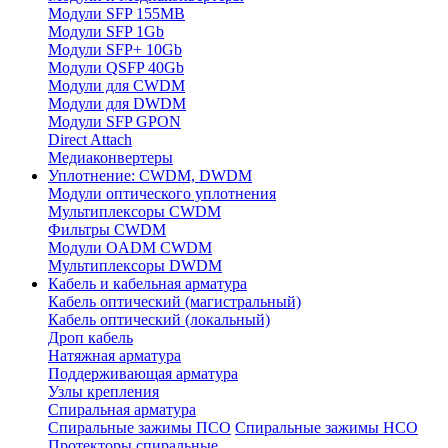
Модули SFP 155MB
Модули SFP 1Gb
Модули SFP+ 10Gb
Модули QSFP 40Gb
Модули для CWDM
Модули для DWDM
Модули SFP GPON
Direct Attach
Медиаконвертеры
Уплотнение: CWDM, DWDM
Модули оптического уплотнения
Мультиплексоры CWDM
Фильтры CWDM
Модули OADM CWDM
Мультиплексоры DWDM
Кабель и кабельная арматура
Кабель оптический (магистральный)
Кабель оптический (локальный)
Дроп кабель
Натяжная арматура
Поддерживающая арматура
Узлы крепления
Спиральная арматура
Спиральные зажимы ПСО
Спиральные зажимы НСО
Протекторы спиральные