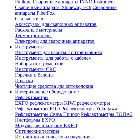
Fujikura
Сварочные аппараты INNO Instrument
Сварочные аппараты ShinewayTech
Cварочные
аппараты FiberFox
Скалыватели
Аксессуары для сварочных аппаратов
Расходные материалы
Термострипперы
Электроды для сварочных аппаратов
Инструменты
Инструмент для работы с оптоволокном
Инструменты для работы с кабелем
Наборы инструментов
Инструменты СКС
Горелки и балоны
Палатки
Чистящие средства для оптоволокна
Измерительное оборудование
Рефлектометры
EXFO рефлектометры
KIWI рефлектометры
Рефлектометры FOD
Рефлектометры Yokogawa
Рефлектометры Связь Прибор
Рефлектометры ТОПАЗ
Платформы EXFO
Модули для платформ EXFO
Оптические тестеры
Источники оптического излучения