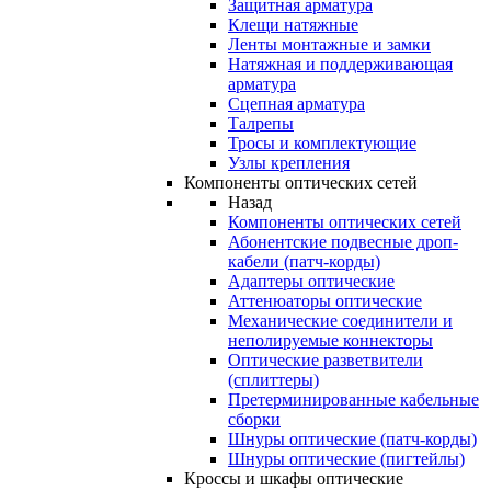
Защитная арматура
Клещи натяжные
Ленты монтажные и замки
Натяжная и поддерживающая
арматура
Сцепная арматура
Талрепы
Тросы и комплектующие
Узлы крепления
Компоненты оптических сетей
Назад
Компоненты оптических сетей
Абонентские подвесные дроп-
кабели (патч-корды)
Адаптеры оптические
Аттенюаторы оптические
Механические соединители и
неполируемые коннекторы
Оптические разветвители
(сплиттеры)
Претерминированные кабельные
сборки
Шнуры оптические (патч-корды)
Шнуры оптические (пигтейлы)
Кроссы и шкафы оптические