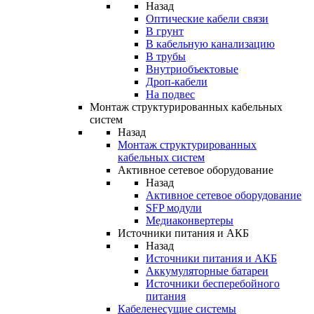
Назад
Оптические кабели связи
В грунт
В кабельную канализацию
В трубы
Внутриобъектовые
Дроп-кабели
На подвес
Монтаж структурированных кабельных
систем
Назад
Монтаж структурированных
кабельных систем
Активное сетевое оборудование
Назад
Активное сетевое оборудование
SFP модули
Медиаконвертеры
Источники питания и АКБ
Назад
Источники питания и АКБ
Аккумуляторные батареи
Источники бесперебойного
питания
Кабеленесущие системы