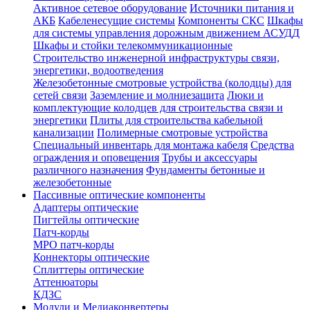
Активное сетевое оборудование
Источники питания и
АКБ
Кабеленесущие системы
Компоненты СКС
Шкафы
для системы управления дорожным движением АСУДД
Шкафы и стойки телекоммуникационные
Строительство инженерной инфраструктуры связи,
энергетики, водоотведения
Железобетонные смотровые устройства (колодцы) для
сетей связи
Заземление и молниезащита
Люки и
комплектующие колодцев для строительства связи и
энергетики
Плиты для строительства кабельной
канализации
Полимерные смотровые устройства
Специальный инвентарь для монтажа кабеля
Средства
ограждения и оповещения
Трубы и аксессуары
различного назначения
Фундаменты бетонные и
железобетонные
Пассивные оптические компоненты
Адаптеры оптические
Пигтейлы оптические
Патч-корды
MPO патч-корды
Коннекторы оптические
Сплиттеры оптические
Аттенюаторы
КДЗС
Модули и Медиаконвертеры