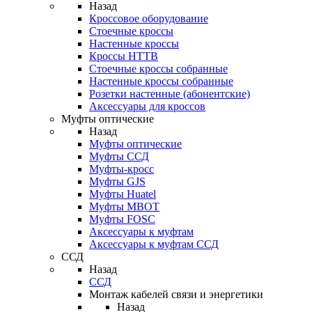
Назад
Кроссовое оборудование
Стоечные кроссы
Настенные кроссы
Кроссы HTTB
Стоечные кроссы собранные
Настенные кроссы собранные
Розетки настенные (абонентские)
Аксессуары для кроссов
Муфты оптические
Назад
Муфты оптические
Муфты ССД
Муфты-кросс
Муфты GJS
Муфты Huatel
Муфты МВОТ
Муфты FOSC
Аксессуары к муфтам
Аксессуары к муфтам ССД
ССД
Назад
ССД
Монтаж кабелей связи и энергетики
Назад