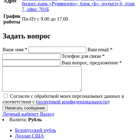
Адрес
бизнес-парк «Румянцево», блок «Б», подъезд 6, этаж
7, офис 701Б
График
Пн-Пт с 9.00 до 17.00
работы
Задать вопрос
Ваше имя
*
Ваш email
*
Телефон для связи
*
Ваш вопрос, предложение
*
Согласен с обработкой моих персональных данных в
соответствии с (
политикой конфиденциальности
)
Написать сообщение
Личный кабинет
Выход
Валюта:
Рубль
Белорусский рубль
Доллар США