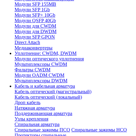
Модули SFP 155MB
Модули SFP 1Gb
Модули SFP+ 10Gb
Модули QSFP 40Gb
Модули для CWDM
Модули для DWDM
Модули SFP GPON
Direct Attach
Медиаконвертеры
Уплотнение: CWDM, DWDM
Модули оптического уплотнения
Мультиплексоры CWDM
Фильтры CWDM
Модули OADM CWDM
Мультиплексоры DWDM
Кабель и кабельная арматура
Кабель оптический (магистральный)
Кабель оптический (локальный)
Дроп кабель
Натяжная арматура
Поддерживающая арматура
Узлы крепления
Спиральная арматура
Спиральные зажимы ПСО
Спиральные зажимы НСО
Протекторы спиральные