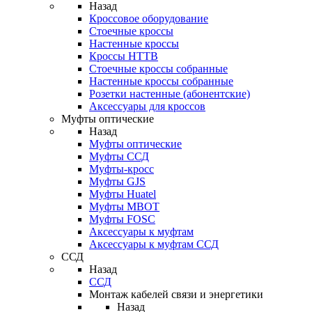
Назад
Кроссовое оборудование
Стоечные кроссы
Настенные кроссы
Кроссы HTTB
Стоечные кроссы собранные
Настенные кроссы собранные
Розетки настенные (абонентские)
Аксессуары для кроссов
Муфты оптические
Назад
Муфты оптические
Муфты ССД
Муфты-кросс
Муфты GJS
Муфты Huatel
Муфты МВОТ
Муфты FOSC
Аксессуары к муфтам
Аксессуары к муфтам ССД
ССД
Назад
ССД
Монтаж кабелей связи и энергетики
Назад