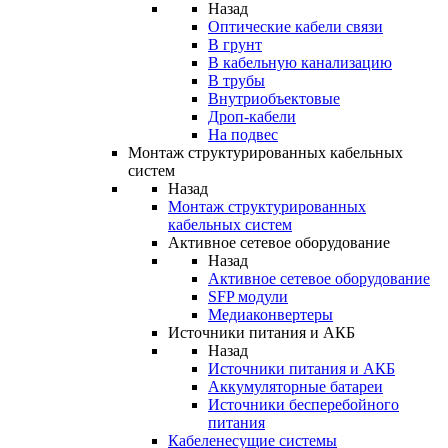
Назад
Оптические кабели связи
В грунт
В кабельную канализацию
В трубы
Внутриобъектовые
Дроп-кабели
На подвес
Монтаж структурированных кабельных
систем
Назад
Монтаж структурированных
кабельных систем
Активное сетевое оборудование
Назад
Активное сетевое оборудование
SFP модули
Медиаконвертеры
Источники питания и АКБ
Назад
Источники питания и АКБ
Аккумуляторные батареи
Источники бесперебойного
питания
Кабеленесущие системы