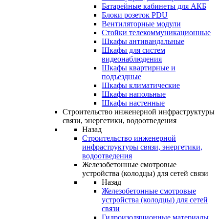
Батарейные кабинеты для АКБ
Блоки розеток PDU
Вентиляторные модули
Стойки телекоммуникационные
Шкафы антивандальные
Шкафы для систем
видеонаблюдения
Шкафы квартирные и
подъездные
Шкафы климатические
Шкафы напольные
Шкафы настенные
Строительство инженерной инфраструктуры
связи, энергетики, водоотведения
Назад
Строительство инженерной
инфраструктуры связи, энергетики,
водоотведения
Железобетонные смотровые
устройства (колодцы) для сетей связи
Назад
Железобетонные смотровые
устройства (колодцы) для сетей
связи
Гидроизоляционные материалы