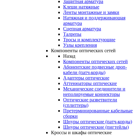
Защитная арматура
Клещи натяжные
Ленты монтажные и замки
Натяжная и поддерживающая
арматура
Сцепная арматура
Талрепы
Тросы и комплектующие
Узлы крепления
Компоненты оптических сетей
Назад
Компоненты оптических сетей
Абонентские подвесные дроп-
кабели (патч-корды)
Адаптеры оптические
Аттенюаторы оптические
Механические соединители и
неполируемые коннекторы
Оптические разветвители
(сплиттеры)
Претерминированные кабельные
сборки
Шнуры оптические (патч-корды)
Шнуры оптические (пигтейлы)
Кроссы и шкафы оптические