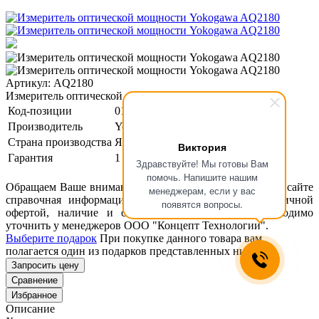
Артикул: AQ2180
Измеритель оптической мощности Yokogawa AQ2180
Код-позиции
01-00123696
Производитель
Yokogawa
Страна производства
Япония
Виктория
Гарантия
1 год
Здравствуйте! Мы готовы Вам
помочь. Напишите нашим
Обращаем Ваше внимание, что размещенная на данном сайте
менеджерам, если у вас
справочная информация о товарах не является публичной
появятся вопросы.
офертой, наличие и стоимость оборудования необходимо
уточнить у менеджеров ООО "Концепт Технологии".
Выберите подарок
При покупке данного товара вам
полагается один из подарков представленных ниже
Запросить цену
Сравнение
Избранное
Описание