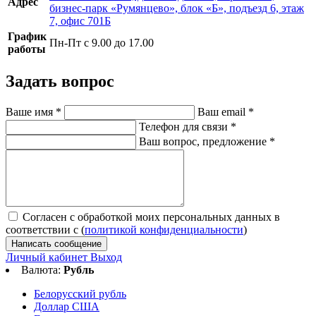
Адрес
бизнес-парк «Румянцево», блок «Б», подъезд 6, этаж
7, офис 701Б
График
Пн-Пт с 9.00 до 17.00
работы
Задать вопрос
Ваше имя
*
Ваш email
*
Телефон для связи
*
Ваш вопрос, предложение
*
Согласен с обработкой моих персональных данных в
соответствии с (
политикой конфиденциальности
)
Написать сообщение
Личный кабинет
Выход
Валюта:
Рубль
Белорусский рубль
Доллар США