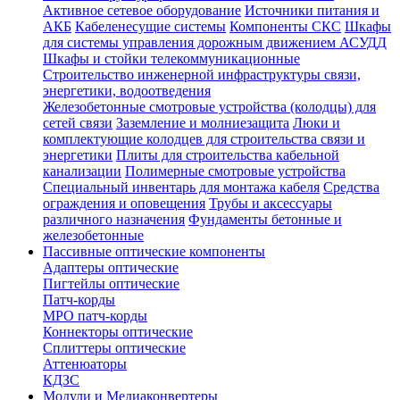
Активное сетевое оборудование
Источники питания и
АКБ
Кабеленесущие системы
Компоненты СКС
Шкафы
для системы управления дорожным движением АСУДД
Шкафы и стойки телекоммуникационные
Строительство инженерной инфраструктуры связи,
энергетики, водоотведения
Железобетонные смотровые устройства (колодцы) для
сетей связи
Заземление и молниезащита
Люки и
комплектующие колодцев для строительства связи и
энергетики
Плиты для строительства кабельной
канализации
Полимерные смотровые устройства
Специальный инвентарь для монтажа кабеля
Средства
ограждения и оповещения
Трубы и аксессуары
различного назначения
Фундаменты бетонные и
железобетонные
Пассивные оптические компоненты
Адаптеры оптические
Пигтейлы оптические
Патч-корды
MPO патч-корды
Коннекторы оптические
Сплиттеры оптические
Аттенюаторы
КДЗС
Модули и Медиаконвертеры