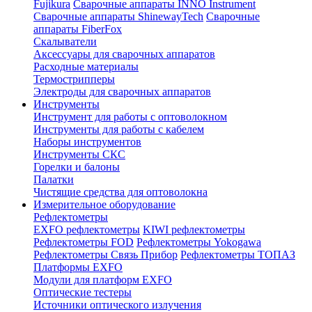
Fujikura
Сварочные аппараты INNO Instrument
Сварочные аппараты ShinewayTech
Cварочные
аппараты FiberFox
Скалыватели
Аксессуары для сварочных аппаратов
Расходные материалы
Термострипперы
Электроды для сварочных аппаратов
Инструменты
Инструмент для работы с оптоволокном
Инструменты для работы с кабелем
Наборы инструментов
Инструменты СКС
Горелки и балоны
Палатки
Чистящие средства для оптоволокна
Измерительное оборудование
Рефлектометры
EXFO рефлектометры
KIWI рефлектометры
Рефлектометры FOD
Рефлектометры Yokogawa
Рефлектометры Связь Прибор
Рефлектометры ТОПАЗ
Платформы EXFO
Модули для платформ EXFO
Оптические тестеры
Источники оптического излучения