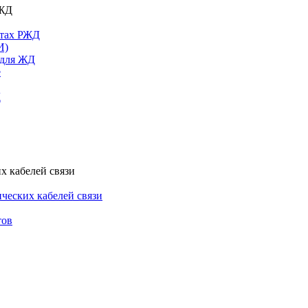
РЖД
ктах РЖД
И)
 для ЖД
е
Д
х кабелей связи
ческих кабелей связи
тов