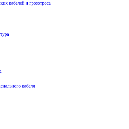
ких кабелей и грозотроса
тура
м
ксиального кабеля