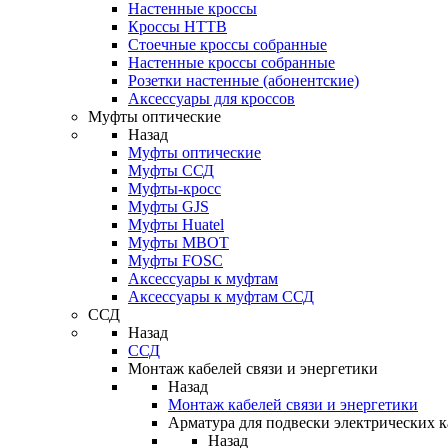
Настенные кроссы
Кроссы HTTB
Стоечные кроссы собранные
Настенные кроссы собранные
Розетки настенные (абонентские)
Аксессуары для кроссов
Муфты оптические
Назад
Муфты оптические
Муфты ССД
Муфты-кросс
Муфты GJS
Муфты Huatel
Муфты МВОТ
Муфты FOSC
Аксессуары к муфтам
Аксессуары к муфтам ССД
ССД
Назад
ССД
Монтаж кабелей связи и энергетики
Назад
Монтаж кабелей связи и энергетики
Арматура для подвески электрических к
Назад