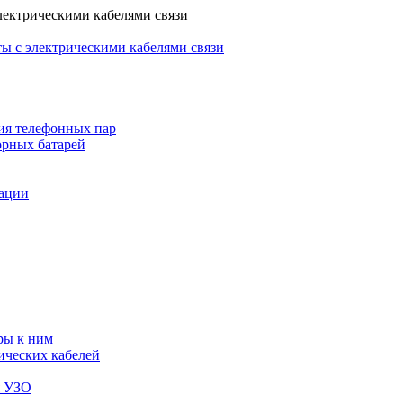
лектрическими кабелями связи
ы с электрическими кабелями связи
ия телефонных пар
орных батарей
зации
ры к ним
ических кабелей
я УЗО