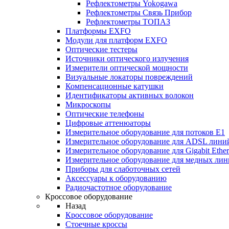
Рефлектометры Yokogawa
Рефлектометры Связь Прибор
Рефлектометры ТОПАЗ
Платформы EXFO
Модули для платформ EXFO
Оптические тестеры
Источники оптического излучения
Измерители оптической мощности
Визуальные локаторы повреждений
Компенсационные катушки
Идентификаторы активных волокон
Микроскопы
Оптические телефоны
Цифровые аттенюаторы
Измерительное оборудование для потоков Е1
Измерительное оборудование для ADSL лини
Измерительное оборудование для Gigabit Ether
Измерительное оборудование для медных ли
Приборы для слаботочных сетей
Аксессуары к оборудованию
Радиочастотное оборудование
Кроссовое оборудование
Назад
Кроссовое оборудование
Стоечные кроссы