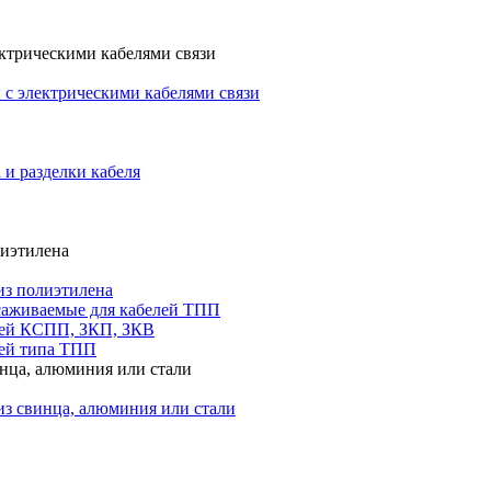
ктрическими кабелями связи
с электрическими кабелями связи
 и разделки кабеля
лиэтилена
из полиэтилена
саживаемые для кабелей ТПП
лей КСПП, ЗКП, ЗКВ
ей типа ТПП
инца, алюминия или стали
из свинца, алюминия или стали