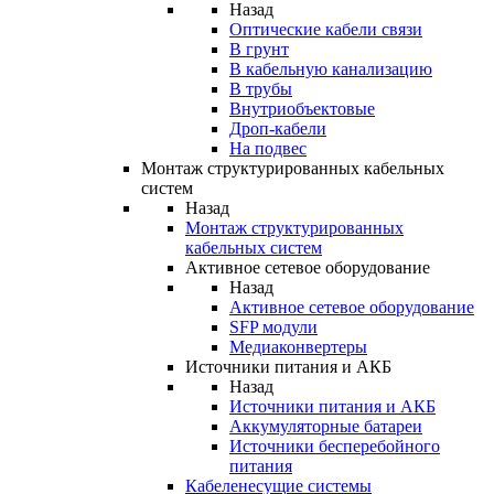
Назад
Оптические кабели связи
В грунт
В кабельную канализацию
В трубы
Внутриобъектовые
Дроп-кабели
На подвес
Монтаж структурированных кабельных
систем
Назад
Монтаж структурированных
кабельных систем
Активное сетевое оборудование
Назад
Активное сетевое оборудование
SFP модули
Медиаконвертеры
Источники питания и АКБ
Назад
Источники питания и АКБ
Аккумуляторные батареи
Источники бесперебойного
питания
Кабеленесущие системы