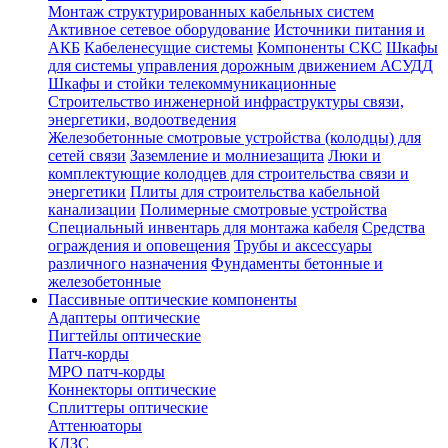
Монтаж структурированных кабельных систем
Активное сетевое оборудование
Источники питания и
АКБ
Кабеленесущие системы
Компоненты СКС
Шкафы
для системы управления дорожным движением АСУДД
Шкафы и стойки телекоммуникационные
Строительство инженерной инфраструктуры связи,
энергетики, водоотведения
Железобетонные смотровые устройства (колодцы) для
сетей связи
Заземление и молниезащита
Люки и
комплектующие колодцев для строительства связи и
энергетики
Плиты для строительства кабельной
канализации
Полимерные смотровые устройства
Специальный инвентарь для монтажа кабеля
Средства
ограждения и оповещения
Трубы и аксессуары
различного назначения
Фундаменты бетонные и
железобетонные
Пассивные оптические компоненты
Адаптеры оптические
Пигтейлы оптические
Патч-корды
MPO патч-корды
Коннекторы оптические
Сплиттеры оптические
Аттенюаторы
КДЗС