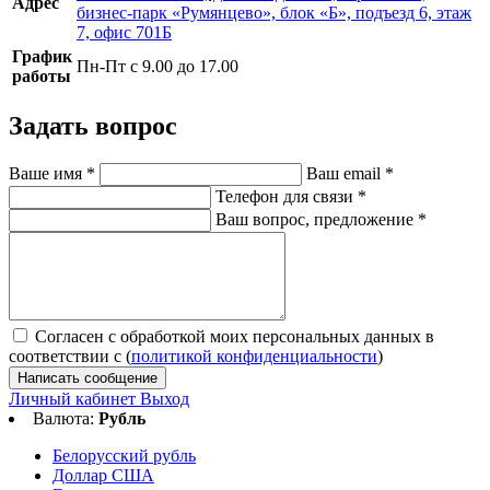
Адрес
бизнес-парк «Румянцево», блок «Б», подъезд 6, этаж
7, офис 701Б
График
Пн-Пт с 9.00 до 17.00
работы
Задать вопрос
Ваше имя
*
Ваш email
*
Телефон для связи
*
Ваш вопрос, предложение
*
Согласен с обработкой моих персональных данных в
соответствии с (
политикой конфиденциальности
)
Написать сообщение
Личный кабинет
Выход
Валюта:
Рубль
Белорусский рубль
Доллар США