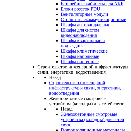
Батарейные кабинеты для АКБ
Блоки розеток PDU
Вентиляторные модули
Стойки телекоммуникационные
Шкафы антивандальные
Шкафы для систем
видеонаблюдения
Шкафы квартирные и
подъездные
Шкафы климатические
Шкафы напольные
Шкафы настенные
Строительство инженерной инфраструктуры
связи, энергетики, водоотведения
Назад
Строительство инженерной
инфраструктуры связи, энергетики,
водоотведения
Железобетонные смотровые
устройства (колодцы) для сетей связи
Назад
Железобетонные смотровые
устройства (колодцы) для сетей
связи
Гидроизоляционные материалы