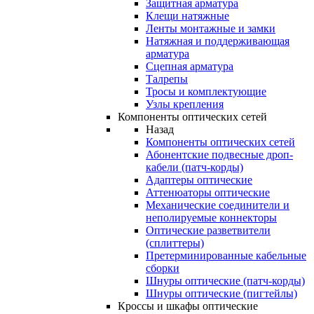
Защитная арматура
Клещи натяжные
Ленты монтажные и замки
Натяжная и поддерживающая
арматура
Сцепная арматура
Талрепы
Тросы и комплектующие
Узлы крепления
Компоненты оптических сетей
Назад
Компоненты оптических сетей
Абонентские подвесные дроп-
кабели (патч-корды)
Адаптеры оптические
Аттенюаторы оптические
Механические соединители и
неполируемые коннекторы
Оптические разветвители
(сплиттеры)
Претерминированные кабельные
сборки
Шнуры оптические (патч-корды)
Шнуры оптические (пигтейлы)
Кроссы и шкафы оптические