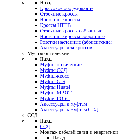
Назад
Кроссовое оборудование
Стоечные кроссы
Настенные кроссы
Кроссы HTTB
Стоечные кроссы собранные
Настенные кроссы собранные
Розетки настенные (абонентские)
Аксессуары для кроссов
Муфты оптические
Назад
Муфты оптические
Муфты ССД
Муфты-кросс
Муфты GJS
Муфты Huatel
Муфты МВОТ
Муфты FOSC
Аксессуары к муфтам
Аксессуары к муфтам ССД
ССД
Назад
ССД
Монтаж кабелей связи и энергетики
Назад