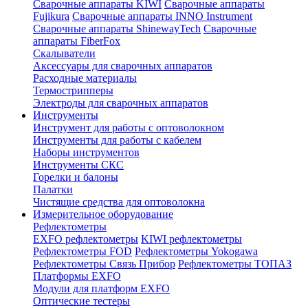
Сварочные аппараты KIWI
Сварочные аппараты
Fujikura
Сварочные аппараты INNO Instrument
Сварочные аппараты ShinewayTech
Cварочные
аппараты FiberFox
Скалыватели
Аксессуары для сварочных аппаратов
Расходные материалы
Термострипперы
Электроды для сварочных аппаратов
Инструменты
Инструмент для работы с оптоволокном
Инструменты для работы с кабелем
Наборы инструментов
Инструменты СКС
Горелки и балоны
Палатки
Чистящие средства для оптоволокна
Измерительное оборудование
Рефлектометры
EXFO рефлектометры
KIWI рефлектометры
Рефлектометры FOD
Рефлектометры Yokogawa
Рефлектометры Связь Прибор
Рефлектометры ТОПАЗ
Платформы EXFO
Модули для платформ EXFO
Оптические тестеры