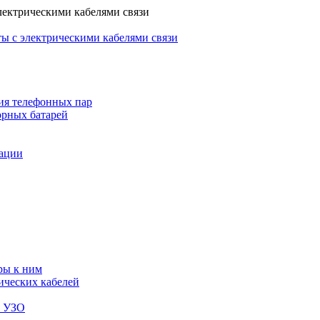
лектрическими кабелями связи
ы с электрическими кабелями связи
ия телефонных пар
орных батарей
зации
ры к ним
ических кабелей
я УЗО