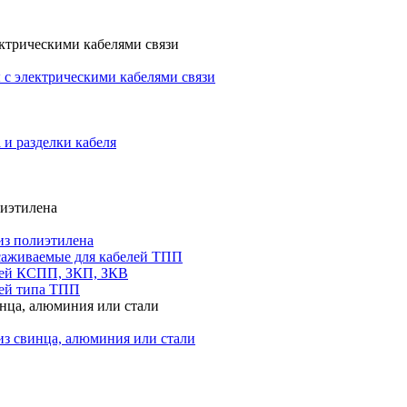
ктрическими кабелями связи
с электрическими кабелями связи
 и разделки кабеля
лиэтилена
из полиэтилена
саживаемые для кабелей ТПП
лей КСПП, ЗКП, ЗКВ
ей типа ТПП
инца, алюминия или стали
из свинца, алюминия или стали