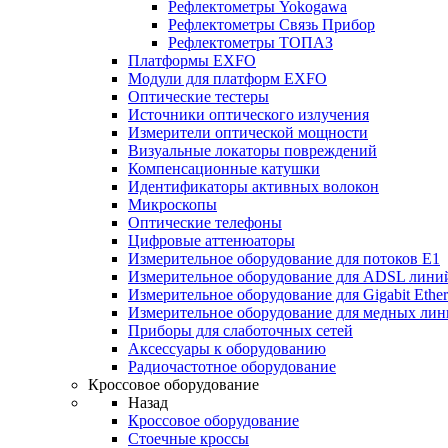
Рефлектометры Yokogawa
Рефлектометры Связь Прибор
Рефлектометры ТОПАЗ
Платформы EXFO
Модули для платформ EXFO
Оптические тестеры
Источники оптического излучения
Измерители оптической мощности
Визуальные локаторы повреждений
Компенсационные катушки
Идентификаторы активных волокон
Микроскопы
Оптические телефоны
Цифровые аттенюаторы
Измерительное оборудование для потоков Е1
Измерительное оборудование для ADSL лини
Измерительное оборудование для Gigabit Ether
Измерительное оборудование для медных ли
Приборы для слаботочных сетей
Аксессуары к оборудованию
Радиочастотное оборудование
Кроссовое оборудование
Назад
Кроссовое оборудование
Стоечные кроссы