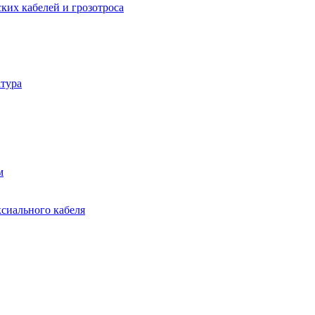
ких кабелей и грозотроса
тура
м
ксиального кабеля