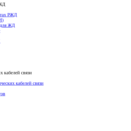
РЖД
ктах РЖД
И)
 для ЖД
е
Д
х кабелей связи
ческих кабелей связи
тов