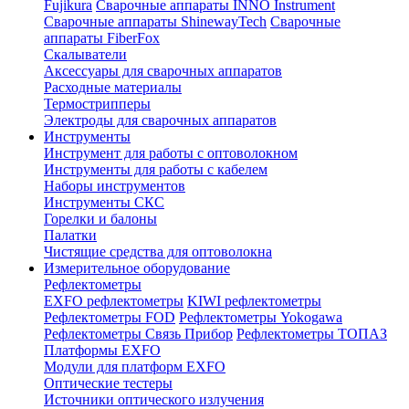
Fujikura
Сварочные аппараты INNO Instrument
Сварочные аппараты ShinewayTech
Cварочные
аппараты FiberFox
Скалыватели
Аксессуары для сварочных аппаратов
Расходные материалы
Термострипперы
Электроды для сварочных аппаратов
Инструменты
Инструмент для работы с оптоволокном
Инструменты для работы с кабелем
Наборы инструментов
Инструменты СКС
Горелки и балоны
Палатки
Чистящие средства для оптоволокна
Измерительное оборудование
Рефлектометры
EXFO рефлектометры
KIWI рефлектометры
Рефлектометры FOD
Рефлектометры Yokogawa
Рефлектометры Связь Прибор
Рефлектометры ТОПАЗ
Платформы EXFO
Модули для платформ EXFO
Оптические тестеры
Источники оптического излучения