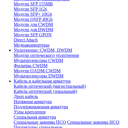
Модули SFP 155MB
Модули SFP 1Gb
Модули SFP+ 10Gb
Модули QSFP 40Gb
Модули для CWDM
Модули для DWDM
Модули SFP GPON
Direct Attach
Медиаконвертеры
Уплотнение: CWDM, DWDM
Модули оптического уплотнения
Мультиплексоры CWDM
Фильтры CWDM
Модули OADM CWDM
Мультиплексоры DWDM
Кабель и кабельная арматура
Кабель оптический (магистральный)
Кабель оптический (локальный)
Дроп кабель
Натяжная арматура
Поддерживающая арматура
Узлы крепления
Спиральная арматура
Спиральные зажимы ПСО
Спиральные зажимы НСО
Протекторы спиральные