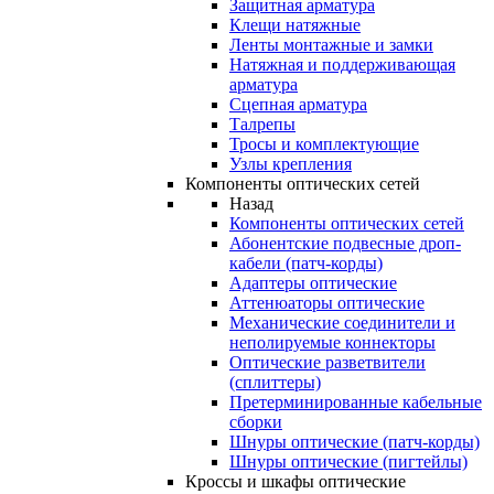
Защитная арматура
Клещи натяжные
Ленты монтажные и замки
Натяжная и поддерживающая
арматура
Сцепная арматура
Талрепы
Тросы и комплектующие
Узлы крепления
Компоненты оптических сетей
Назад
Компоненты оптических сетей
Абонентские подвесные дроп-
кабели (патч-корды)
Адаптеры оптические
Аттенюаторы оптические
Механические соединители и
неполируемые коннекторы
Оптические разветвители
(сплиттеры)
Претерминированные кабельные
сборки
Шнуры оптические (патч-корды)
Шнуры оптические (пигтейлы)
Кроссы и шкафы оптические