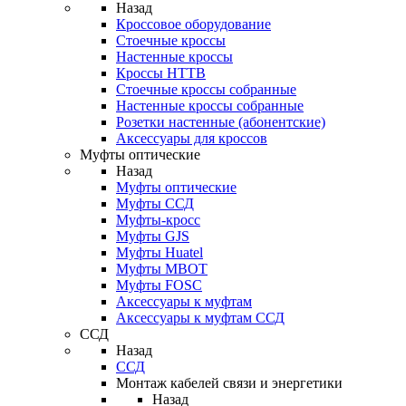
Назад
Кроссовое оборудование
Стоечные кроссы
Настенные кроссы
Кроссы HTTB
Стоечные кроссы собранные
Настенные кроссы собранные
Розетки настенные (абонентские)
Аксессуары для кроссов
Муфты оптические
Назад
Муфты оптические
Муфты ССД
Муфты-кросс
Муфты GJS
Муфты Huatel
Муфты МВОТ
Муфты FOSC
Аксессуары к муфтам
Аксессуары к муфтам ССД
ССД
Назад
ССД
Монтаж кабелей связи и энергетики
Назад