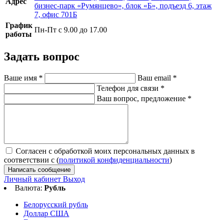
Адрес
бизнес-парк «Румянцево», блок «Б», подъезд 6, этаж
7, офис 701Б
График
Пн-Пт с 9.00 до 17.00
работы
Задать вопрос
Ваше имя
*
Ваш email
*
Телефон для связи
*
Ваш вопрос, предложение
*
Согласен с обработкой моих персональных данных в
соответствии с (
политикой конфиденциальности
)
Написать сообщение
Личный кабинет
Выход
Валюта:
Рубль
Белорусский рубль
Доллар США