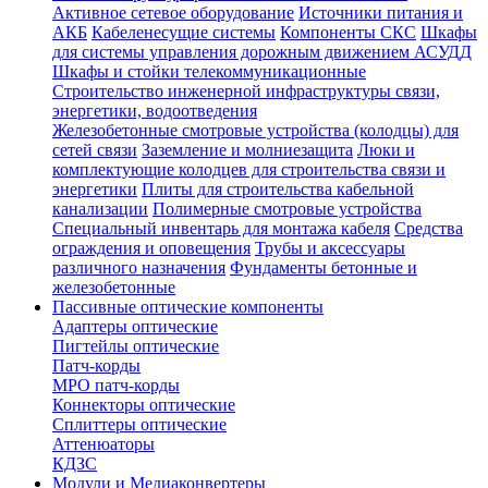
Активное сетевое оборудование
Источники питания и
АКБ
Кабеленесущие системы
Компоненты СКС
Шкафы
для системы управления дорожным движением АСУДД
Шкафы и стойки телекоммуникационные
Строительство инженерной инфраструктуры связи,
энергетики, водоотведения
Железобетонные смотровые устройства (колодцы) для
сетей связи
Заземление и молниезащита
Люки и
комплектующие колодцев для строительства связи и
энергетики
Плиты для строительства кабельной
канализации
Полимерные смотровые устройства
Специальный инвентарь для монтажа кабеля
Средства
ограждения и оповещения
Трубы и аксессуары
различного назначения
Фундаменты бетонные и
железобетонные
Пассивные оптические компоненты
Адаптеры оптические
Пигтейлы оптические
Патч-корды
MPO патч-корды
Коннекторы оптические
Сплиттеры оптические
Аттенюаторы
КДЗС
Модули и Медиаконвертеры