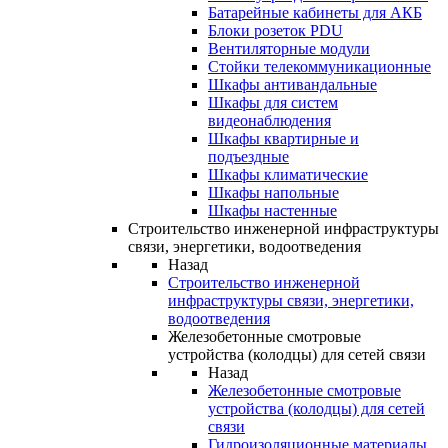
Батарейные кабинеты для АКБ
Блоки розеток PDU
Вентиляторные модули
Стойки телекоммуникационные
Шкафы антивандальные
Шкафы для систем
видеонаблюдения
Шкафы квартирные и
подъездные
Шкафы климатические
Шкафы напольные
Шкафы настенные
Строительство инженерной инфраструктуры
связи, энергетики, водоотведения
Назад
Строительство инженерной
инфраструктуры связи, энергетики,
водоотведения
Железобетонные смотровые
устройства (колодцы) для сетей связи
Назад
Железобетонные смотровые
устройства (колодцы) для сетей
связи
Гидроизоляционные материалы