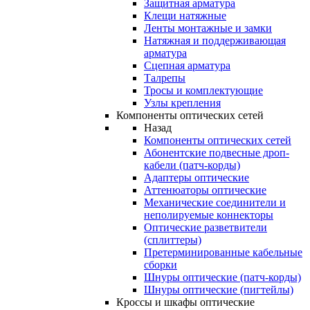
Защитная арматура
Клещи натяжные
Ленты монтажные и замки
Натяжная и поддерживающая
арматура
Сцепная арматура
Талрепы
Тросы и комплектующие
Узлы крепления
Компоненты оптических сетей
Назад
Компоненты оптических сетей
Абонентские подвесные дроп-
кабели (патч-корды)
Адаптеры оптические
Аттенюаторы оптические
Механические соединители и
неполируемые коннекторы
Оптические разветвители
(сплиттеры)
Претерминированные кабельные
сборки
Шнуры оптические (патч-корды)
Шнуры оптические (пигтейлы)
Кроссы и шкафы оптические