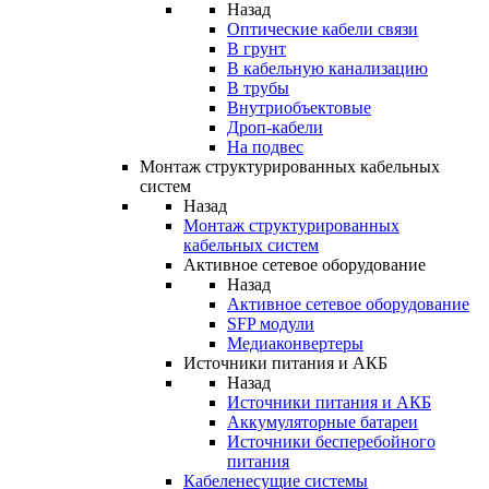
Назад
Оптические кабели связи
В грунт
В кабельную канализацию
В трубы
Внутриобъектовые
Дроп-кабели
На подвес
Монтаж структурированных кабельных
систем
Назад
Монтаж структурированных
кабельных систем
Активное сетевое оборудование
Назад
Активное сетевое оборудование
SFP модули
Медиаконвертеры
Источники питания и АКБ
Назад
Источники питания и АКБ
Аккумуляторные батареи
Источники бесперебойного
питания
Кабеленесущие системы