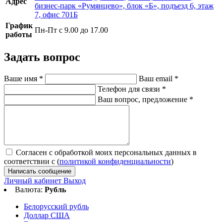
Адрес
бизнес-парк «Румянцево», блок «Б», подъезд 6, этаж
7, офис 701Б
График
Пн-Пт с 9.00 до 17.00
работы
Задать вопрос
Ваше имя
*
Ваш email
*
Телефон для связи
*
Ваш вопрос, предложение
*
Согласен с обработкой моих персональных данных в
соответствии с (
политикой конфиденциальности
)
Написать сообщение
Личный кабинет
Выход
Валюта:
Рубль
Белорусский рубль
Доллар США