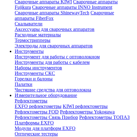
Сварочные аппараты KIWI
Сварочные аппараты
Fujikura
Сварочные аппараты INNO Instrument
Сварочные аппараты ShinewayTech
Cварочные
аппараты FiberFox
Скалыватели
Аксессуары для сварочных аппаратов
Расходные материалы
Термострипперы
Электроды для сварочных аппаратов
Инструменты
Инструмент для работы с оптоволокном
Инструменты для работы с кабелем
Наборы инструментов
Инструменты СКС
Горелки и балоны
Палатки
Чистящие средства для оптоволокна
Измерительное оборудование
Рефлектометры
EXFO рефлектометры
KIWI рефлектометры
Рефлектометры FOD
Рефлектометры Yokogawa
Рефлектометры Связь Прибор
Рефлектометры ТОПАЗ
Платформы EXFO
Модули для платформ EXFO
Оптические тестеры