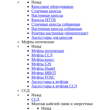
Назад
Кроссовое оборудование
Стоечные кроссы
Настенные кроссы
Кроссы HTTB
Стоечные кроссы собранные
Настенные кроссы собранные
Розетки настенные (абонентские)
Аксессуары для кроссов
Муфты оптические
Назад
Муфты оптические
Муфты ССД
Муфты-кросс
Муфты GJS
Муфты Huatel
Муфты МВОТ
Муфты FOSC
Аксессуары к муфтам
Аксессуары к муфтам ССД
ССД
Назад
ССД
Монтаж кабелей связи и энергетики
Назад