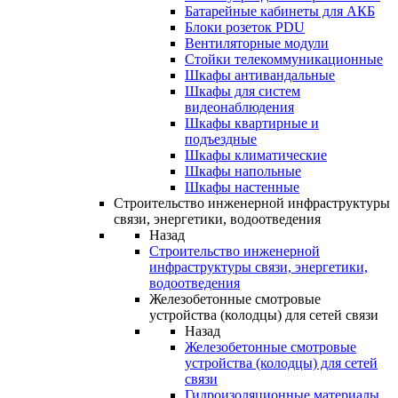
Батарейные кабинеты для АКБ
Блоки розеток PDU
Вентиляторные модули
Стойки телекоммуникационные
Шкафы антивандальные
Шкафы для систем
видеонаблюдения
Шкафы квартирные и
подъездные
Шкафы климатические
Шкафы напольные
Шкафы настенные
Строительство инженерной инфраструктуры
связи, энергетики, водоотведения
Назад
Строительство инженерной
инфраструктуры связи, энергетики,
водоотведения
Железобетонные смотровые
устройства (колодцы) для сетей связи
Назад
Железобетонные смотровые
устройства (колодцы) для сетей
связи
Гидроизоляционные материалы