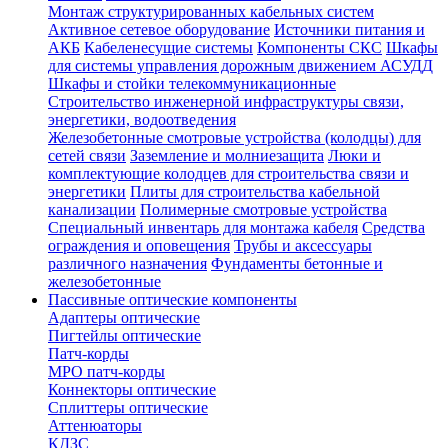
Монтаж структурированных кабельных систем
Активное сетевое оборудование
Источники питания и
АКБ
Кабеленесущие системы
Компоненты СКС
Шкафы
для системы управления дорожным движением АСУДД
Шкафы и стойки телекоммуникационные
Строительство инженерной инфраструктуры связи,
энергетики, водоотведения
Железобетонные смотровые устройства (колодцы) для
сетей связи
Заземление и молниезащита
Люки и
комплектующие колодцев для строительства связи и
энергетики
Плиты для строительства кабельной
канализации
Полимерные смотровые устройства
Специальный инвентарь для монтажа кабеля
Средства
ограждения и оповещения
Трубы и аксессуары
различного назначения
Фундаменты бетонные и
железобетонные
Пассивные оптические компоненты
Адаптеры оптические
Пигтейлы оптические
Патч-корды
MPO патч-корды
Коннекторы оптические
Сплиттеры оптические
Аттенюаторы
КДЗС