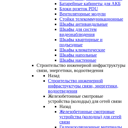
Батарейные кабинеты для АКБ
Блоки розеток PDU
Вентиляторные модули
Стойки телекоммуникационные
Шкафы антивандальные
Шкафы для систем
видеонаблюдения
Шкафы квартирные и
подъездные
Шкафы климатические
Шкафы напольные
Шкафы настенные
Строительство инженерной инфраструктуры
связи, энергетики, водоотведения
Назад
Строительство инженерной
инфраструктуры связи, энергетики,
водоотведения
Железобетонные смотровые
устройства (колодцы) для сетей связи
Назад
Железобетонные смотровые
устройства (колодцы) для сетей
связи
Гидроизоляционные материалы