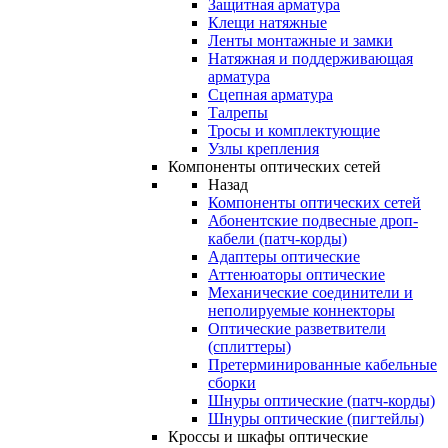
Защитная арматура
Клещи натяжные
Ленты монтажные и замки
Натяжная и поддерживающая
арматура
Сцепная арматура
Талрепы
Тросы и комплектующие
Узлы крепления
Компоненты оптических сетей
Назад
Компоненты оптических сетей
Абонентские подвесные дроп-
кабели (патч-корды)
Адаптеры оптические
Аттенюаторы оптические
Механические соединители и
неполируемые коннекторы
Оптические разветвители
(сплиттеры)
Претерминированные кабельные
сборки
Шнуры оптические (патч-корды)
Шнуры оптические (пигтейлы)
Кроссы и шкафы оптические