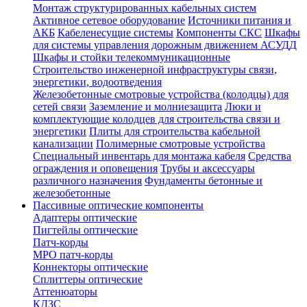
Монтаж структурированных кабельных систем
Активное сетевое оборудование
Источники питания и
АКБ
Кабеленесущие системы
Компоненты СКС
Шкафы
для системы управления дорожным движением АСУДД
Шкафы и стойки телекоммуникационные
Строительство инженерной инфраструктуры связи,
энергетики, водоотведения
Железобетонные смотровые устройства (колодцы) для
сетей связи
Заземление и молниезащита
Люки и
комплектующие колодцев для строительства связи и
энергетики
Плиты для строительства кабельной
канализации
Полимерные смотровые устройства
Специальный инвентарь для монтажа кабеля
Средства
ограждения и оповещения
Трубы и аксессуары
различного назначения
Фундаменты бетонные и
железобетонные
Пассивные оптические компоненты
Адаптеры оптические
Пигтейлы оптические
Патч-корды
MPO патч-корды
Коннекторы оптические
Сплиттеры оптические
Аттенюаторы
КДЗС