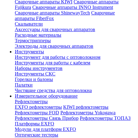
Сварочные аппараты KIWI
Сварочные аппараты
Fujikura
Сварочные аппараты INNO Instrument
Сварочные аппараты ShinewayTech
Cварочные
аппараты FiberFox
Скалыватели
Аксессуары для сварочных аппаратов
Расходные материалы
Термострипперы
Электроды для сварочных аппаратов
Инструменты
Инструмент для работы с оптоволокном
Инструменты для работы с кабелем
Наборы инструментов
Инструменты СКС
Горелки и балоны
Палатки
Чистящие средства для оптоволокна
Измерительное оборудование
Рефлектометры
EXFO рефлектометры
KIWI рефлектометры
Рефлектометры FOD
Рефлектометры Yokogawa
Рефлектометры Связь Прибор
Рефлектометры ТОПАЗ
Платформы EXFO
Модули для платформ EXFO
Оптические тестеры