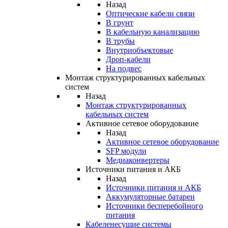
Назад
Оптические кабели связи
В грунт
В кабельную канализацию
В трубы
Внутриобъектовые
Дроп-кабели
На подвес
Монтаж структурированных кабельных
систем
Назад
Монтаж структурированных
кабельных систем
Активное сетевое оборудование
Назад
Активное сетевое оборудование
SFP модули
Медиаконвертеры
Источники питания и АКБ
Назад
Источники питания и АКБ
Аккумуляторные батареи
Источники бесперебойного
питания
Кабеленесущие системы