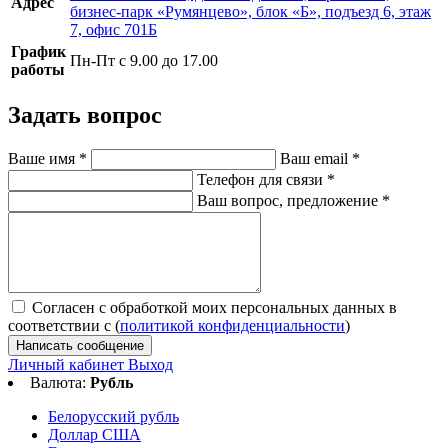
Адрес
бизнес-парк «Румянцево», блок «Б», подъезд 6, этаж
7, офис 701Б
График
Пн-Пт с 9.00 до 17.00
работы
Задать вопрос
Ваше имя
*
Ваш email
*
Телефон для связи
*
Ваш вопрос, предложение
*
Согласен с обработкой моих персональных данных в
соответствии с (
политикой конфиденциальности
)
Написать сообщение
Личный кабинет
Выход
Валюта:
Рубль
Белорусский рубль
Доллар США