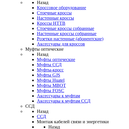
Назад
Кроссовое оборудование
Стоечные кроссы
Настенные кроссы
Кроссы HTTB
Стоечные кроссы собранные
Настенные кроссы собранные
Розетки настенные (абонентские)
Аксессуары для кроссов
Муфты оптические
Назад
Муфты оптические
Муфты ССД
Муфты-кросс
Муфты GJS
Муфты Huatel
Муфты МВОТ
Муфты FOSC
Аксессуары к муфтам
Аксессуары к муфтам ССД
ССД
Назад
ССД
Монтаж кабелей связи и энергетики
Назад