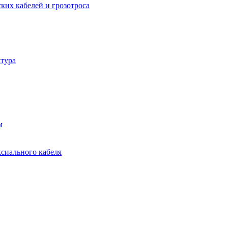
ких кабелей и грозотроса
тура
м
ксиального кабеля