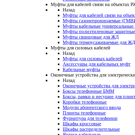
Муфты для кабелей связи на объектах 
Назад
Муфты для кабелей связи на объе
Муфты газонепроницаемые (ГМВ
Муфты кабельные универсальные
Муфты полиэтиленовые защитны
Муфты свинцовые для ЖД
Муфты термоусаживаемые для Ж
Муфты для силовых кабелей
Назад
Муфты для силовых кабелей
Аксессуары для кабельных муфт
Кабельные муфты
Оконечные устройства для электрически
Назад
Оконечные устройства для электри
Боксы телефонные БММ
Боксы, рамки и несущие для плин
Коробки телефонные
Модули абонентского ввода
Плинты телефонные
Фурнитура для телефонии
Шкафы кроссовые
Шкафы распределительные
Ящики кабельные