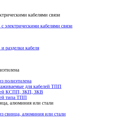
ктрическими кабелями связи
с электрическими кабелями связи
 и разделки кабеля
лиэтилена
из полиэтилена
саживаемые для кабелей ТПП
лей КСПП, ЗКП, ЗКВ
ей типа ТПП
инца, алюминия или стали
из свинца, алюминия или стали