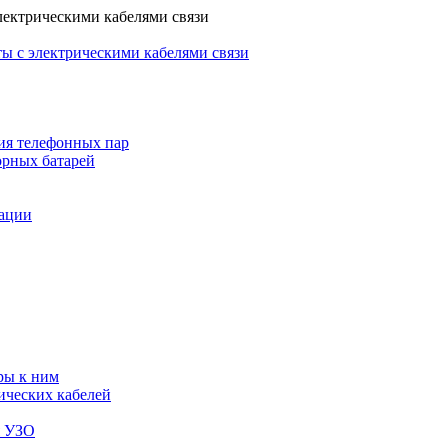
лектрическими кабелями связи
ы с электрическими кабелями связи
ия телефонных пар
орных батарей
зации
ры к ним
ических кабелей
я УЗО