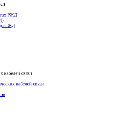
РЖД
ктах РЖД
И)
 для ЖД
е
Д
х кабелей связи
ческих кабелей связи
тов