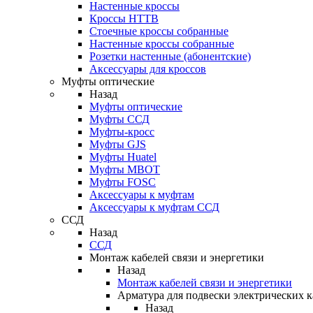
Настенные кроссы
Кроссы HTTB
Стоечные кроссы собранные
Настенные кроссы собранные
Розетки настенные (абонентские)
Аксессуары для кроссов
Муфты оптические
Назад
Муфты оптические
Муфты ССД
Муфты-кросс
Муфты GJS
Муфты Huatel
Муфты МВОТ
Муфты FOSC
Аксессуары к муфтам
Аксессуары к муфтам ССД
ССД
Назад
ССД
Монтаж кабелей связи и энергетики
Назад
Монтаж кабелей связи и энергетики
Арматура для подвески электрических к
Назад