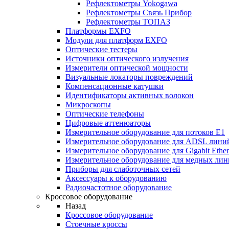
Рефлектометры Yokogawa
Рефлектометры Связь Прибор
Рефлектометры ТОПАЗ
Платформы EXFO
Модули для платформ EXFO
Оптические тестеры
Источники оптического излучения
Измерители оптической мощности
Визуальные локаторы повреждений
Компенсационные катушки
Идентификаторы активных волокон
Микроскопы
Оптические телефоны
Цифровые аттенюаторы
Измерительное оборудование для потоков Е1
Измерительное оборудование для ADSL лини
Измерительное оборудование для Gigabit Ether
Измерительное оборудование для медных ли
Приборы для слаботочных сетей
Аксессуары к оборудованию
Радиочастотное оборудование
Кроссовое оборудование
Назад
Кроссовое оборудование
Стоечные кроссы