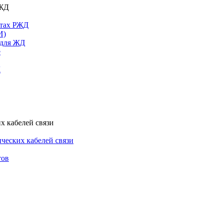
РЖД
ктах РЖД
И)
 для ЖД
е
Д
х кабелей связи
ческих кабелей связи
тов