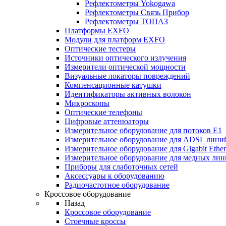
Рефлектометры Yokogawa
Рефлектометры Связь Прибор
Рефлектометры ТОПАЗ
Платформы EXFO
Модули для платформ EXFO
Оптические тестеры
Источники оптического излучения
Измерители оптической мощности
Визуальные локаторы повреждений
Компенсационные катушки
Идентификаторы активных волокон
Микроскопы
Оптические телефоны
Цифровые аттенюаторы
Измерительное оборудование для потоков Е1
Измерительное оборудование для ADSL лини
Измерительное оборудование для Gigabit Ether
Измерительное оборудование для медных ли
Приборы для слаботочных сетей
Аксессуары к оборудованию
Радиочастотное оборудование
Кроссовое оборудование
Назад
Кроссовое оборудование
Стоечные кроссы