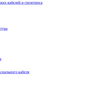
ких кабелей и грозотроса
тура
м
ксиального кабеля