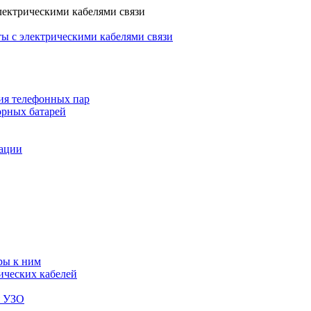
лектрическими кабелями связи
ы с электрическими кабелями связи
ия телефонных пар
орных батарей
зации
ры к ним
ических кабелей
я УЗО