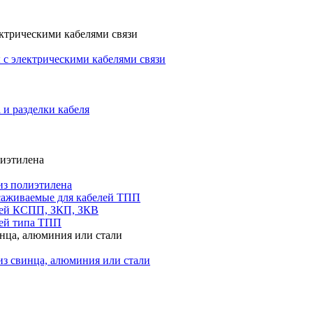
ктрическими кабелями связи
с электрическими кабелями связи
 и разделки кабеля
лиэтилена
из полиэтилена
саживаемые для кабелей ТПП
лей КСПП, ЗКП, ЗКВ
ей типа ТПП
инца, алюминия или стали
из свинца, алюминия или стали