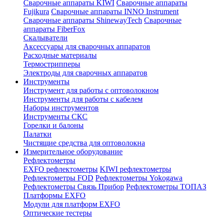
Сварочные аппараты KIWI
Сварочные аппараты
Fujikura
Сварочные аппараты INNO Instrument
Сварочные аппараты ShinewayTech
Cварочные
аппараты FiberFox
Скалыватели
Аксессуары для сварочных аппаратов
Расходные материалы
Термострипперы
Электроды для сварочных аппаратов
Инструменты
Инструмент для работы с оптоволокном
Инструменты для работы с кабелем
Наборы инструментов
Инструменты СКС
Горелки и балоны
Палатки
Чистящие средства для оптоволокна
Измерительное оборудование
Рефлектометры
EXFO рефлектометры
KIWI рефлектометры
Рефлектометры FOD
Рефлектометры Yokogawa
Рефлектометры Связь Прибор
Рефлектометры ТОПАЗ
Платформы EXFO
Модули для платформ EXFO
Оптические тестеры