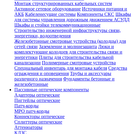
Монтаж структурированных кабельных систем
Активное сетевое оборудование
Источники питания и
АКБ
Кабеленесущие системы
Компоненты СКС
Шкафы
для системы управления дорожным движением АСУДД
Шкафы и стойки телекоммуникационные
Строительство инженерной инфраструктуры связи,
энергетики, водоотведения
Железобетонные смотровые устройства (колодцы) для
сетей связи
Заземление и молниезащита
Люки и
комплектующие колодцев для строительства связи и
энергетики
Плиты для строительства кабельной
канализации
Полимерные смотровые устройства
Специальный инвентарь для монтажа кабеля
Средства
ограждения и оповещения
Трубы и аксессуары
различного назначения
Фундаменты бетонные и
железобетонные
Пассивные оптические компоненты
Адаптеры оптические
Пигтейлы оптические
Патч-корды
MPO патч-корды
Коннекторы оптические
Сплиттеры оптические
Аттенюаторы
КДЗС