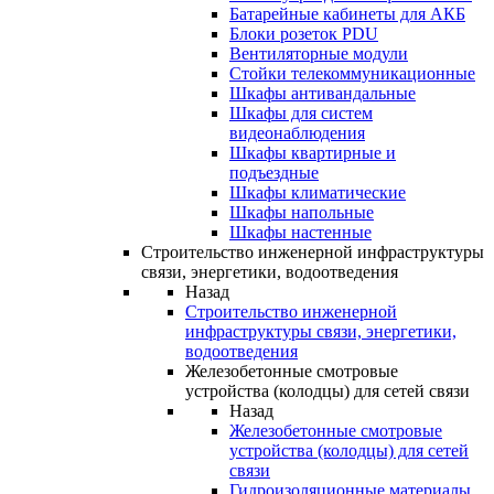
Батарейные кабинеты для АКБ
Блоки розеток PDU
Вентиляторные модули
Стойки телекоммуникационные
Шкафы антивандальные
Шкафы для систем
видеонаблюдения
Шкафы квартирные и
подъездные
Шкафы климатические
Шкафы напольные
Шкафы настенные
Строительство инженерной инфраструктуры
связи, энергетики, водоотведения
Назад
Строительство инженерной
инфраструктуры связи, энергетики,
водоотведения
Железобетонные смотровые
устройства (колодцы) для сетей связи
Назад
Железобетонные смотровые
устройства (колодцы) для сетей
связи
Гидроизоляционные материалы