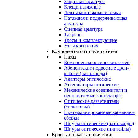
Защитная арматура
Клещи натяжные
Ленты монтажные и замки
Натяжная и поддерживающая
арматура
Сцепная арматура
Талрепы
Тросы и комплектующие
Узлы крепления
Компоненты оптических сетей
Назад
Компоненты оптических сетей
Абонентские подвесные дроп-
кабели (патч-корды)
Адаптеры оптические
Аттенюаторы оптические
Механические соединители и
неполируемые коннекторы
Оптические разветвители
(сплиттеры)
Претерминированные кабельные
сборки
Шнуры оптические (патч-корды)
Шнуры оптические (пигтейлы)
Кроссы и шкафы оптические