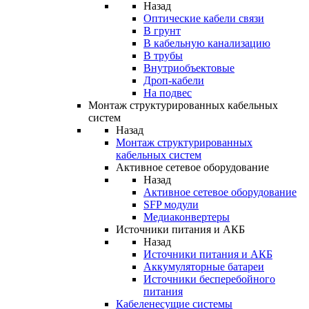
Назад
Оптические кабели связи
В грунт
В кабельную канализацию
В трубы
Внутриобъектовые
Дроп-кабели
На подвес
Монтаж структурированных кабельных
систем
Назад
Монтаж структурированных
кабельных систем
Активное сетевое оборудование
Назад
Активное сетевое оборудование
SFP модули
Медиаконвертеры
Источники питания и АКБ
Назад
Источники питания и АКБ
Аккумуляторные батареи
Источники бесперебойного
питания
Кабеленесущие системы