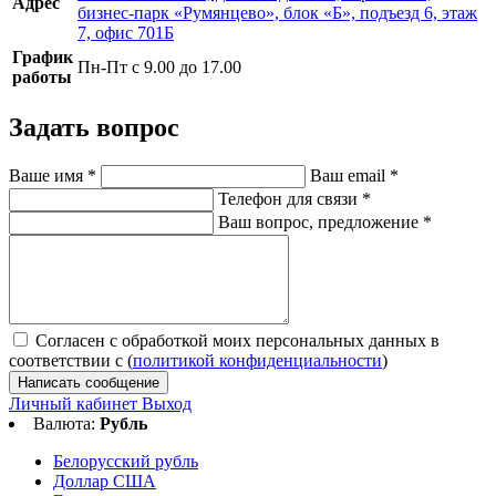
Адрес
бизнес-парк «Румянцево», блок «Б», подъезд 6, этаж
7, офис 701Б
График
Пн-Пт с 9.00 до 17.00
работы
Задать вопрос
Ваше имя
*
Ваш email
*
Телефон для связи
*
Ваш вопрос, предложение
*
Согласен с обработкой моих персональных данных в
соответствии с (
политикой конфиденциальности
)
Написать сообщение
Личный кабинет
Выход
Валюта:
Рубль
Белорусский рубль
Доллар США