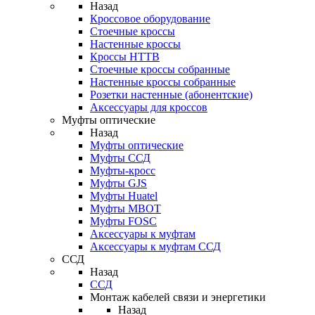
Назад
Кроссовое оборудование
Стоечные кроссы
Настенные кроссы
Кроссы HTTB
Стоечные кроссы собранные
Настенные кроссы собранные
Розетки настенные (абонентские)
Аксессуары для кроссов
Муфты оптические
Назад
Муфты оптические
Муфты ССД
Муфты-кросс
Муфты GJS
Муфты Huatel
Муфты МВОТ
Муфты FOSC
Аксессуары к муфтам
Аксессуары к муфтам ССД
ССД
Назад
ССД
Монтаж кабелей связи и энергетики
Назад