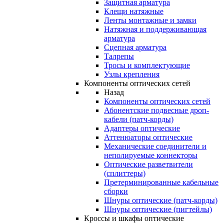
Защитная арматура
Клещи натяжные
Ленты монтажные и замки
Натяжная и поддерживающая
арматура
Сцепная арматура
Талрепы
Тросы и комплектующие
Узлы крепления
Компоненты оптических сетей
Назад
Компоненты оптических сетей
Абонентские подвесные дроп-
кабели (патч-корды)
Адаптеры оптические
Аттенюаторы оптические
Механические соединители и
неполируемые коннекторы
Оптические разветвители
(сплиттеры)
Претерминированные кабельные
сборки
Шнуры оптические (патч-корды)
Шнуры оптические (пигтейлы)
Кроссы и шкафы оптические