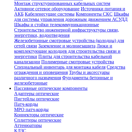
Монтаж структурированных кабельных систем
Активное сетевое оборудование
Источники питания и
АКБ
Кабеленесущие системы
Компоненты СКС
Шкафы
для системы управления дорожным движением АСУДД
Шкафы и стойки телекоммуникационные
Строительство инженерной инфраструктуры связи,
энергетики, водоотведения
Железобетонные смотровые устройства (колодцы) для
сетей связи
Заземление и молниезащита
Люки и
комплектующие колодцев для строительства связи и
энергетики
Плиты для строительства кабельной
канализации
Полимерные смотровые устройства
Специальный инвентарь для монтажа кабеля
Средства
ограждения и оповещения
Трубы и аксессуары
различного назначения
Фундаменты бетонные и
железобетонные
Пассивные оптические компоненты
Адаптеры оптические
Пигтейлы оптические
Патч-корды
MPO патч-корды
Коннекторы оптические
Сплиттеры оптические
Аттенюаторы
КДЗС