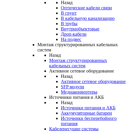
Назад
Оптические кабели связи
В грунт
В кабельную канализацию
В трубы
Внутриобъектовые
Дроп-кабели
На подвес
Монтаж структурированных кабельных
систем
Назад
Монтаж структурированных
кабельных систем
Активное сетевое оборудование
Назад
Активное сетевое оборудование
SFP модули
Медиаконвертеры
Источники питания и АКБ
Назад
Источники питания и АКБ
Аккумуляторные батареи
Источники бесперебойного
питания
Кабеленесущие системы