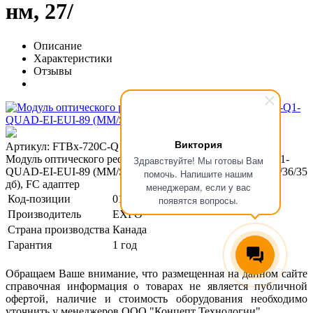
нм, 27/
Описание
Характеристики
Отзывы
Виктория
Артикул: FTBx-720C-Q1-QUAD-EI-EUI-89-Oi
Модуль оптического рефлектометра EXFO FTBx-720C-Q1-
Здравствуйте! Мы готовы Вам
QUAD-EI-EUI-89 (ММ/SМ, 850/1300/1310/1550 нм, 27/29/36/35
помочь. Напишите нашим
дб), FC адаптер
менеджерам, если у вас
Код-позиции
01-00125519
появятся вопросы.
Производитель
EXFO
Страна производства
Канада
Гарантия
1 год
Обращаем Ваше внимание, что размещенная на данном сайте
справочная информация о товарах не является публичной
офертой, наличие и стоимость оборудования необходимо
уточнить у менеджеров ООО "Концепт Технологии".