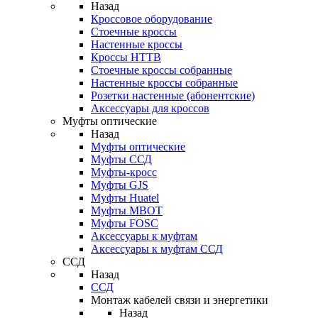
Назад
Кроссовое оборудование
Стоечные кроссы
Настенные кроссы
Кроссы HTTB
Стоечные кроссы собранные
Настенные кроссы собранные
Розетки настенные (абонентские)
Аксессуары для кроссов
Муфты оптические
Назад
Муфты оптические
Муфты ССД
Муфты-кросс
Муфты GJS
Муфты Huatel
Муфты МВОТ
Муфты FOSC
Аксессуары к муфтам
Аксессуары к муфтам ССД
ССД
Назад
ССД
Монтаж кабелей связи и энергетики
Назад