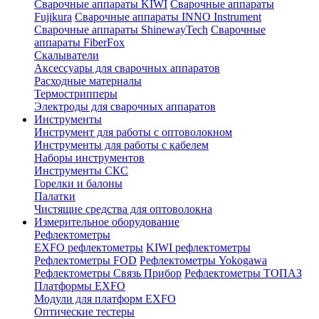
Сварочные аппараты KIWI
Сварочные аппараты
Fujikura
Сварочные аппараты INNO Instrument
Сварочные аппараты ShinewayTech
Cварочные
аппараты FiberFox
Скалыватели
Аксессуары для сварочных аппаратов
Расходные материалы
Термострипперы
Электроды для сварочных аппаратов
Инструменты
Инструмент для работы с оптоволокном
Инструменты для работы с кабелем
Наборы инструментов
Инструменты СКС
Горелки и балоны
Палатки
Чистящие средства для оптоволокна
Измерительное оборудование
Рефлектометры
EXFO рефлектометры
KIWI рефлектометры
Рефлектометры FOD
Рефлектометры Yokogawa
Рефлектометры Связь Прибор
Рефлектометры ТОПАЗ
Платформы EXFO
Модули для платформ EXFO
Оптические тестеры