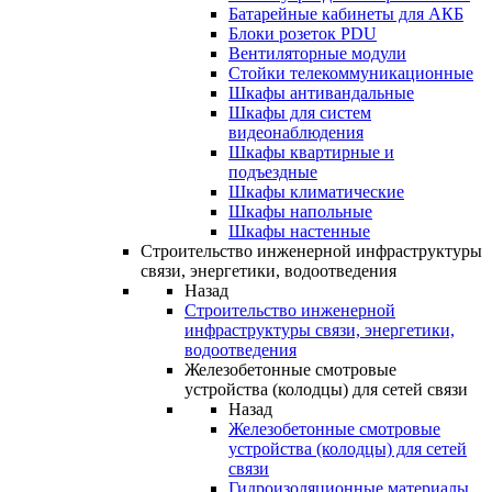
Батарейные кабинеты для АКБ
Блоки розеток PDU
Вентиляторные модули
Стойки телекоммуникационные
Шкафы антивандальные
Шкафы для систем
видеонаблюдения
Шкафы квартирные и
подъездные
Шкафы климатические
Шкафы напольные
Шкафы настенные
Строительство инженерной инфраструктуры
связи, энергетики, водоотведения
Назад
Строительство инженерной
инфраструктуры связи, энергетики,
водоотведения
Железобетонные смотровые
устройства (колодцы) для сетей связи
Назад
Железобетонные смотровые
устройства (колодцы) для сетей
связи
Гидроизоляционные материалы