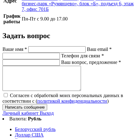
Адрес
бизнес-парк «Румянцево», блок «Б», подъезд 6, этаж
7, офис 701Б
График
Пн-Пт с 9.00 до 17.00
работы
Задать вопрос
Ваше имя
*
Ваш email
*
Телефон для связи
*
Ваш вопрос, предложение
*
Согласен с обработкой моих персональных данных в
соответствии с (
политикой конфиденциальности
)
Написать сообщение
Личный кабинет
Выход
Валюта:
Рубль
Белорусский рубль
Доллар США