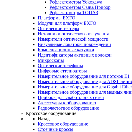
Рефлектометры Yokogawa
Рефлектометры Связь Прибор
Рефлектометры ТОПАЗ
Платформы EXFO
Модули для платформ EXFO
Оптические тестеры
Источники оптического излучения
Измерители оптической мощности
Визуальные локаторы повреждений
Компенсационные катушки
Идентификаторы активных волокон
Микроскопы
Оптические телефоны
Цифровые аттенюаторы
Измерительное оборудование для потоков Е1
Измерительное оборудование для ADSL лини
Измерительное оборудование для Gigabit Ether
Измерительное оборудование для медных ли
Приборы для слаботочных сетей
Аксессуары к оборудованию
Радиочастотное оборудование
Кроссовое оборудование
Назад
Кроссовое оборудование
Стоечные кроссы