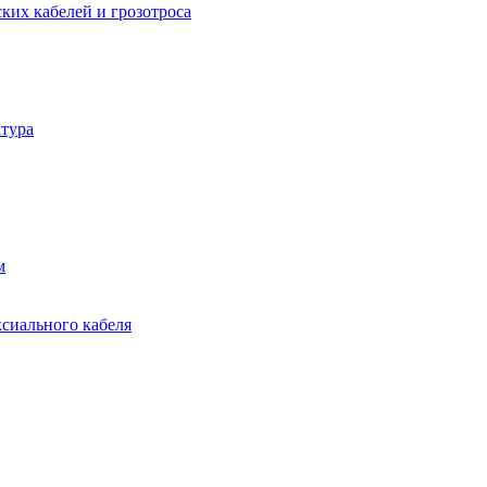
ких кабелей и грозотроса
тура
м
ксиального кабеля