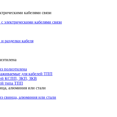
ктрическими кабелями связи
с электрическими кабелями связи
 и разделки кабеля
лиэтилена
из полиэтилена
саживаемые для кабелей ТПП
лей КСПП, ЗКП, ЗКВ
ей типа ТПП
инца, алюминия или стали
из свинца, алюминия или стали