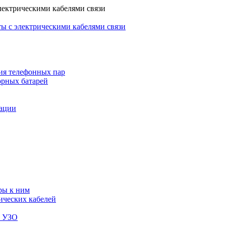
лектрическими кабелями связи
ы с электрическими кабелями связи
ия телефонных пар
орных батарей
зации
ры к ним
ических кабелей
я УЗО