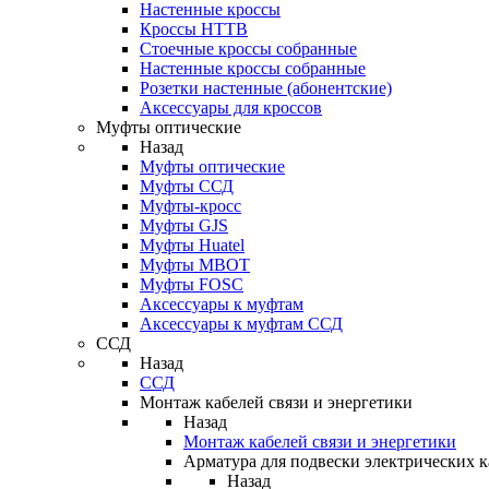
Настенные кроссы
Кроссы HTTB
Стоечные кроссы собранные
Настенные кроссы собранные
Розетки настенные (абонентские)
Аксессуары для кроссов
Муфты оптические
Назад
Муфты оптические
Муфты ССД
Муфты-кросс
Муфты GJS
Муфты Huatel
Муфты МВОТ
Муфты FOSC
Аксессуары к муфтам
Аксессуары к муфтам ССД
ССД
Назад
ССД
Монтаж кабелей связи и энергетики
Назад
Монтаж кабелей связи и энергетики
Арматура для подвески электрических к
Назад