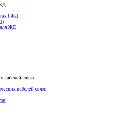
РЖД
ктах РЖД
И)
 для ЖД
е
Д
х кабелей связи
ческих кабелей связи
тов