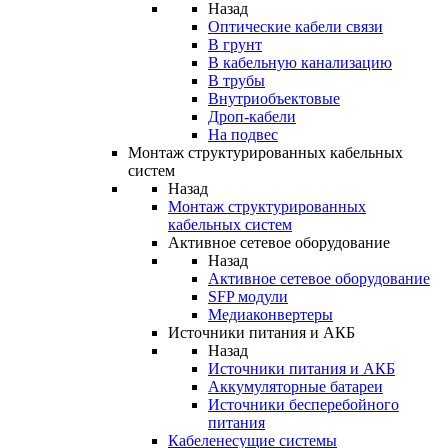
Назад
Оптические кабели связи
В грунт
В кабельную канализацию
В трубы
Внутриобъектовые
Дроп-кабели
На подвес
Монтаж структурированных кабельных
систем
Назад
Монтаж структурированных
кабельных систем
Активное сетевое оборудование
Назад
Активное сетевое оборудование
SFP модули
Медиаконвертеры
Источники питания и АКБ
Назад
Источники питания и АКБ
Аккумуляторные батареи
Источники бесперебойного
питания
Кабеленесущие системы