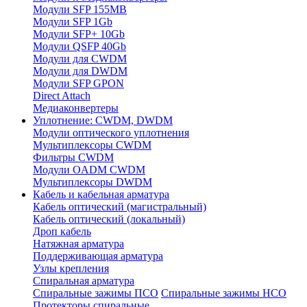
Модули SFP 155MB
Модули SFP 1Gb
Модули SFP+ 10Gb
Модули QSFP 40Gb
Модули для CWDM
Модули для DWDM
Модули SFP GPON
Direct Attach
Медиаконвертеры
Уплотнение: CWDM, DWDM
Модули оптического уплотнения
Мультиплексоры CWDM
Фильтры CWDM
Модули OADM CWDM
Мультиплексоры DWDM
Кабель и кабельная арматура
Кабель оптический (магистральный)
Кабель оптический (локальный)
Дроп кабель
Натяжная арматура
Поддерживающая арматура
Узлы крепления
Спиральная арматура
Спиральные зажимы ПСО
Спиральные зажимы НСО
Протекторы спиральные