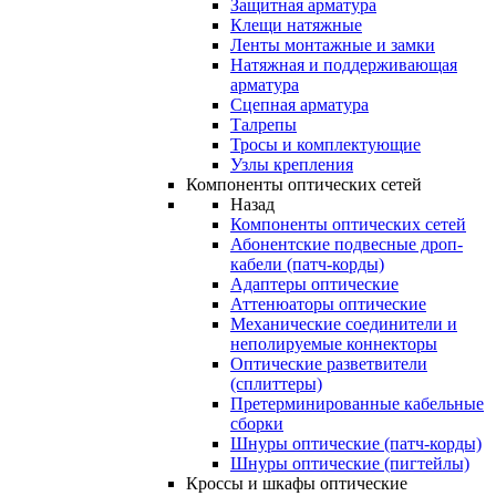
Защитная арматура
Клещи натяжные
Ленты монтажные и замки
Натяжная и поддерживающая
арматура
Сцепная арматура
Талрепы
Тросы и комплектующие
Узлы крепления
Компоненты оптических сетей
Назад
Компоненты оптических сетей
Абонентские подвесные дроп-
кабели (патч-корды)
Адаптеры оптические
Аттенюаторы оптические
Механические соединители и
неполируемые коннекторы
Оптические разветвители
(сплиттеры)
Претерминированные кабельные
сборки
Шнуры оптические (патч-корды)
Шнуры оптические (пигтейлы)
Кроссы и шкафы оптические