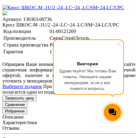
Артикул: 130303-00736
Кросс ШКОС-М -1U/2 -24 -LC~24 -LC/SM~24-LC/UPC
Код-позиции
01-00121269
Производитель
СвязьСтройДеталь
Страна производства
Россия
Гарантия
1 год
Виктория
Обращаем Ваше внимание, что размещенная на данном сайте
справочная информация о товарах не является публичной
Здравствуйте! Мы готовы Вам
офертой, наличие и стоимость оборудования необходимо
помочь. Напишите нашим
уточнить у менеджеров ООО "Концепт Технологии".
менеджерам, если у вас
Выберите подарок
При покупке данного товара вам
появятся вопросы.
полагается один из подарков представленных ниже
Запросить цену
Сравнение
Избранное
Описание
Характеристики
Отзывы