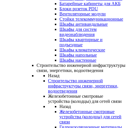
Батарейные кабинеты для АКБ
Блоки розеток PDU
Вентиляторные модули
Стойки телекоммуникационные
Шкафы антивандальные
Шкафы для систем
видеонаблюдения
Шкафы квартирные и
подъездные
Шкафы климатические
Шкафы напольные
Шкафы настенные
Строительство инженерной инфраструктуры
связи, энергетики, водоотведения
Назад
Строительство инженерной
инфраструктуры связи, энергетики,
водоотведения
Железобетонные смотровые
устройства (колодцы) для сетей связи
Назад
Железобетонные смотровые
устройства (колодцы) для сетей
связи
Гидроизоляционные материалы