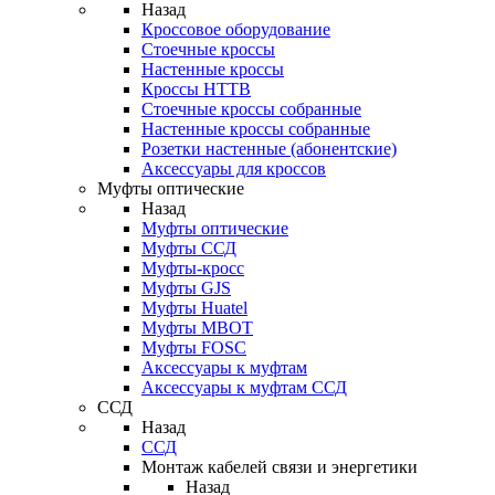
Назад
Кроссовое оборудование
Стоечные кроссы
Настенные кроссы
Кроссы HTTB
Стоечные кроссы собранные
Настенные кроссы собранные
Розетки настенные (абонентские)
Аксессуары для кроссов
Муфты оптические
Назад
Муфты оптические
Муфты ССД
Муфты-кросс
Муфты GJS
Муфты Huatel
Муфты МВОТ
Муфты FOSC
Аксессуары к муфтам
Аксессуары к муфтам ССД
ССД
Назад
ССД
Монтаж кабелей связи и энергетики
Назад