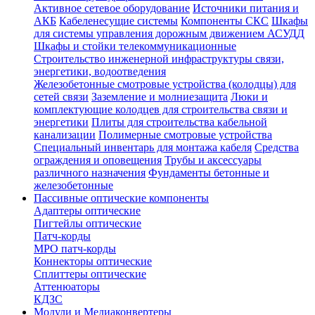
Активное сетевое оборудование
Источники питания и
АКБ
Кабеленесущие системы
Компоненты СКС
Шкафы
для системы управления дорожным движением АСУДД
Шкафы и стойки телекоммуникационные
Строительство инженерной инфраструктуры связи,
энергетики, водоотведения
Железобетонные смотровые устройства (колодцы) для
сетей связи
Заземление и молниезащита
Люки и
комплектующие колодцев для строительства связи и
энергетики
Плиты для строительства кабельной
канализации
Полимерные смотровые устройства
Специальный инвентарь для монтажа кабеля
Средства
ограждения и оповещения
Трубы и аксессуары
различного назначения
Фундаменты бетонные и
железобетонные
Пассивные оптические компоненты
Адаптеры оптические
Пигтейлы оптические
Патч-корды
MPO патч-корды
Коннекторы оптические
Сплиттеры оптические
Аттенюаторы
КДЗС
Модули и Медиаконвертеры