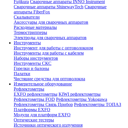
Fujikura
Сварочные аппараты INNO Instrument
Сварочные аппараты ShinewayTech
Cварочные
аппараты FiberFox
Скалыватели
Аксессуары для сварочных аппаратов
Расходные материалы
Термострипперы
Электроды для сварочных аппаратов
Инструменты
Инструмент для работы с оптоволокном
Инструменты для работы с кабелем
Наборы инструментов
Инструменты СКС
Горелки и балоны
Палатки
Чистящие средства для оптоволокна
Измерительное оборудование
Рефлектометры
EXFO рефлектометры
KIWI рефлектометры
Рефлектометры FOD
Рефлектометры Yokogawa
Рефлектометры Связь Прибор
Рефлектометры ТОПАЗ
Платформы EXFO
Модули для платформ EXFO
Оптические тестеры
Источники оптического излучения