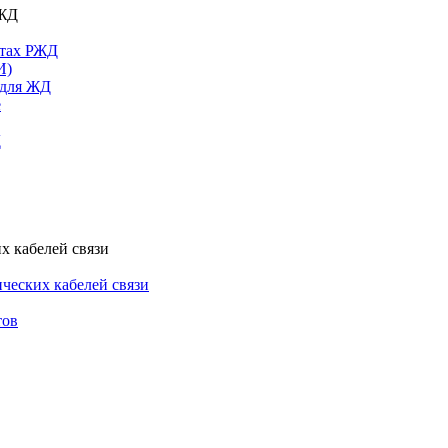
РЖД
ктах РЖД
И)
 для ЖД
е
Д
х кабелей связи
ческих кабелей связи
тов