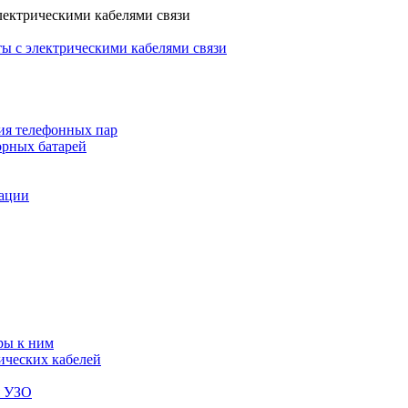
лектрическими кабелями связи
ы с электрическими кабелями связи
ия телефонных пар
орных батарей
зации
ры к ним
ических кабелей
я УЗО