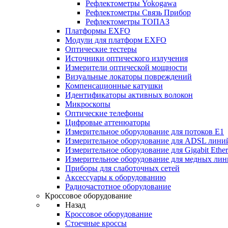
Рефлектометры Yokogawa
Рефлектометры Связь Прибор
Рефлектометры ТОПАЗ
Платформы EXFO
Модули для платформ EXFO
Оптические тестеры
Источники оптического излучения
Измерители оптической мощности
Визуальные локаторы повреждений
Компенсационные катушки
Идентификаторы активных волокон
Микроскопы
Оптические телефоны
Цифровые аттенюаторы
Измерительное оборудование для потоков Е1
Измерительное оборудование для ADSL лини
Измерительное оборудование для Gigabit Ether
Измерительное оборудование для медных ли
Приборы для слаботочных сетей
Аксессуары к оборудованию
Радиочастотное оборудование
Кроссовое оборудование
Назад
Кроссовое оборудование
Стоечные кроссы