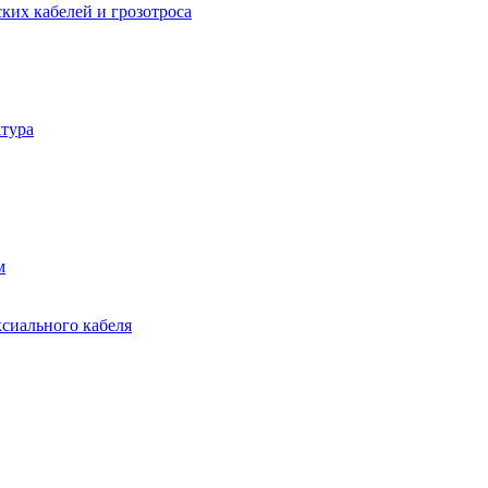
ких кабелей и грозотроса
тура
м
ксиального кабеля