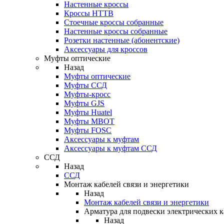
Настенные кроссы
Кроссы HTTB
Стоечные кроссы собранные
Настенные кроссы собранные
Розетки настенные (абонентские)
Аксессуары для кроссов
Муфты оптические
Назад
Муфты оптические
Муфты ССД
Муфты-кросс
Муфты GJS
Муфты Huatel
Муфты МВОТ
Муфты FOSC
Аксессуары к муфтам
Аксессуары к муфтам ССД
ССД
Назад
ССД
Монтаж кабелей связи и энергетики
Назад
Монтаж кабелей связи и энергетики
Арматура для подвески электрических к
Назад