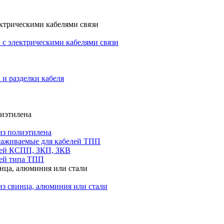
ктрическими кабелями связи
с электрическими кабелями связи
 и разделки кабеля
лиэтилена
из полиэтилена
саживаемые для кабелей ТПП
лей КСПП, ЗКП, ЗКВ
ей типа ТПП
инца, алюминия или стали
из свинца, алюминия или стали